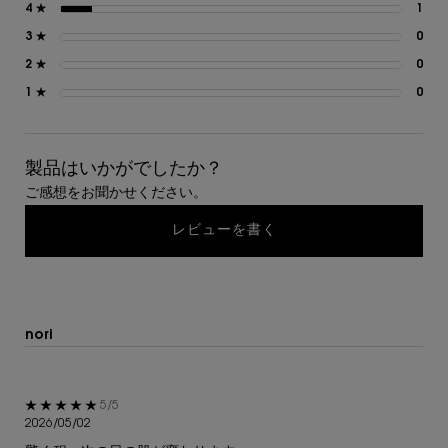
4 ★
1
1 
じるものとさせていただきます。その場合は、イヴ・サンロ
ーラン・ボーテから該当するお客様に事前にご連絡をさせて
3 ★
0
0 
いただき、イヴ・サンローラン・ボーテの指定する期日まで
2 ★
0
0 
に指定の方法でご連絡いただくことにより、ご継続、或いは
ご解約されるかをご選択いただけます。変更のお知らせ後に
1 ★
0
0 
ご連絡なく製品を受領される等、本サービスをご継続いただ
いた場合には、変更内容につきご了承いただいたものとしま
す。
製品はいかがでしたか？
(1)本サービスの内容や価格等の変更がお客様の一般の利益に
適合する場合
ご感想をお聞かせください。
(2)本サービスの内容や価格等の変更の必要性、変更後の内容
レビューを書く
の相当性、その他の変更に係る事情に照らして合理性がある
場合
お申込みについて
nori
本サービスのご注文は、公式オンライン ブティックのみ
で承ります。公式オンライン ブティックにて指定する方
法に従ってお申込みください。
5星中5。
5/5
上記申込に対して、イヴ・サンローラン・ボーテより承諾
2026/05/02
する旨の電子メールをお客様宛に発信した時点で、お客様