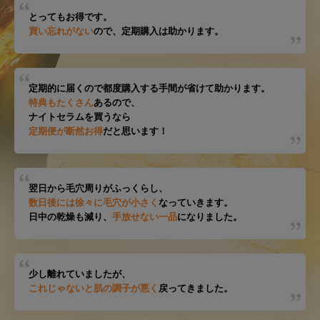
とってもお得です。
買い忘れがない
ので、定期購入は助かります。
定期的に届くので都度購入する手間が省けて助かります。
特典もたくさん
あるので、
ナイトセラムを買うなら
定期便が断然お得
だと思います！
翌日から毛穴周りがふっくらし、
数日後には徐々に毛穴が小さく
なっていきます。
日中の乾燥も減り、
手放せない一品
になりました。
少し離れていましたが、
これじゃないと肌の調子が悪く
戻ってきました。