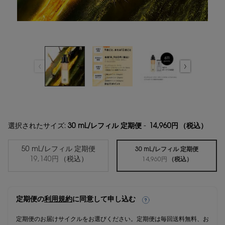
選択されたサイズ:
30 mL/レフィル 定期便
-
14,960円
（税込）
50 mL/レフィル 定期便
30 mL/レフィル 定期便
選択済み
, 1/2
19,140円
（税込）
選択済み
, 2/2
14,960円
（税込）
定期便の
利用規約
に同意して申し込む
定期便のお届けサイクルをお選びください。定期便は毎回送料無料、お