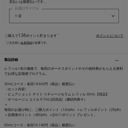
支払いは都度払いです。
お届けサイクル
*
136
ご購入で
ポイント
貯まります
ポイントについて
*
ご注文前に
会員登録
が必要です。
PDP Tabs
製品詳細
レフィル1本の価格で、毎回のボーナスポイントやその他特典がもらえる便利
でお得な定期便プログラム。
30mLコース：各回14,960円（税込）都度払い
〈セット内容〉
・ピュアショット ナイト リチャージセラム レフィル 30mL【現品】
・オールージュ ユイル R 7mL[試供品]（継続特典※）
＋
毎回のお届け時に、ご購入ポイント（136pts）＋レフィルポイント（25pts）
＋定期便ポイント（450pts）＝計611ポイント プレゼント。
50mLコース：各回19,140円（税込）都度払い