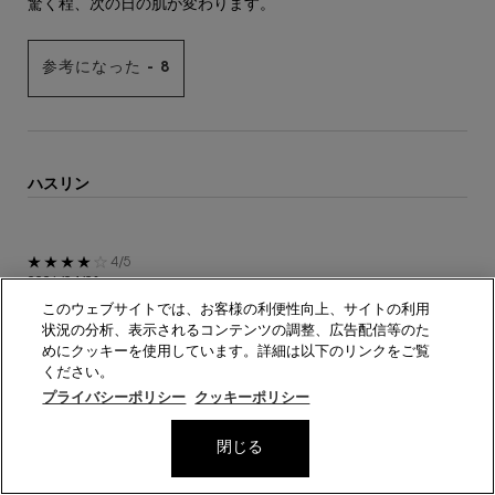
驚く程、次の日の肌が変わります。
とイヴ・サンローラン・ボーテとの間に本サービスに関す
る売買契約が成立するものとします。ただし、イヴ・サン
ローラン・ボーテは、過去の注文に関し紛争が生じたお客
参考になった -
8
様、以前に本規約を含むイヴ・サンローラン・ボーテの定
める規約等に違反したことがあるまたは現在詐欺的な活動
に関与しているおそれがあるとイヴ・サンローラン・ボー
テが合理的な根拠により考えるお客様、その他の合法的な
理由によりお取引すべきでないと考えるお客様のご注文を
ハスリン
お受けしない権利を留保します。
お申し込みには、YSLメンバーシッププログラムにご入会
いただく必要がございます。YSLメンバーシッププログラ
ムの詳細は、メンバーシッププログラム会員規約のほか、
5星中4。
4/5
イヴ・サンローラン・ボーテ所定のウェブサイト（メンバ
2026/04/28
ーシッププログラム）をご確認ください。本サービスのお
このウェブサイトでは、お客様の利便性向上、サイトの利用
クチコミを見て試したくなり、本体とレフィル両方がついて、
申し込み後にメンバーシッププログラムを退会された場合
状況の分析、表示されるコンテンツの調整、広告配信等のた
さらに3回目にプレゼントがもらえるというのに惹かれて
は、その後の定期便に関しても自動的にキャンセルとな
めにクッキーを使用しています。詳細は以下のリンクをご覧
定期便でじっくり3本分使ってみました。
り、お届けできません。予めご了承ください。
ください。
プライバシーポリシー
クッキーポリシー
使用感も毛穴への効果もとても良かったのですが、金額的な理
お届けについて
由で解約しました。
数量
閉じる
ただ、将来の肌への投資として十分価値があったと思います。
−
+
14,960円
（税込）
―
カートに入れる
ピュア
初回お届け予定日は公式オンライン ブティックでご注文