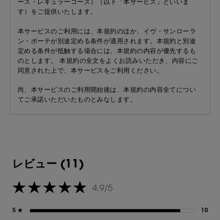
ース・レギュラーコース）（以下「本サービス」といいま
す）をご提供いたします。
本サービスのご利用には、本規約のほか、イヴ・サンローラ
ン・ボーテが別途定める条件が適用されます。本規約と別途
定める条件が抵触する場合には、本規約の内容が優先するも
のとします。 本規約の全文をよくお読みいただき、内容にご
同意された上で、本サービスをご利用ください。
尚、本サービスのご利用開始後は、本規約の内容全てについ
てご承諾いただいたものとみなします。
対象製品について
ピュアショット ナイト リチャージセラム レフィル 定期
レビュー
便（ライトコース・レギュラーコース）
レビュー (11)
※ イヴ・サンローラン・ボーテの都合により、本サービスの
ご注文後において、製品のリニューアル等に応じ、現品、試
4.9/5
5星中4.9。
供品のお届け内容、また価格等に変更の可能性がございま
す。本サービスご注文後のお客様については、以下の各号の
5 ★
10
10
いずれかに該当する場合に限り、価格または内容に変更が生