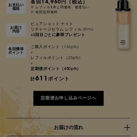
各回14,960円（税込）
お支払い
※ レフィル1本と同価格、都度払い
価格
※ 毎回送料無料
ピュアショット ナイト
お届け
リチャージセラム レフィル 30mL
内容
+3回目ごとに豪華プレゼント
ご購入ポイント（136pts）
各回獲得
+
ポイント
レフィルポイント（25pts）
+
定期便ポイント（450pts）
611
ポイント
計
定期便お申し込みページへ
お届けの流れ