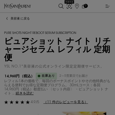
画像検索
0
店
カ
0 カート内の製品
ー
舗
メインコンテンツ
ト
検
美容液 に戻る
索
PURE SHOTS NIGHT REBOOT SERUM SUBSCRIPTION
ピュアショット ナイト リチ
ャージセラム レフィル 定期
便
YSL NO.1*美容液の公式オンライン限定定期便サービス。
在庫あり
2～5営業日でお届け
14,960円
（税込）
レフィル1本の価格で、毎回のボーナスポイントやその他特典がも
らえる便利でお得な定期便プログラム。 30mLコース：各回
14,960円（税込）都度払い 〈セット内容〉 ・ピュアショット ナ
イト ...
続きを読む
4.9/5
（11 件のレビューを見る）