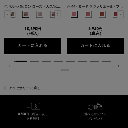
色:
400 - バビロン ローズ〈人気No.1〉
色:
44 - ヌード ラヴァリエール - フレンチモードなミルキーピンク -
色を選択してください
{1} の場合
色を選択してください
{1} の場合
ールズ のカラー クチュール ミニ クラッチ、1/19
ギリーズ ドリーム のカラー クチュール ミニ クラッチ、2/19
選択済み
300 - カスバ スパイシーズ のカラー クチュール ミニ クラッチ、3/19
選択済み
310 - エキゾチック ミラージュ のカラー クチュール ミニ クラッチ、4/19
選択済み
400 - バビロン ローズ〈人気No.1〉 のカラー クチュール ミニ クラ
選択済み
410 - フォービドゥン ウィスパー のカラー クチュール ミ
選択済み
500 - メディナ グロウ のカラー クチュール ミニ
選択済み
600 - スポンティーニ リリー のカラー
選択済み
44 - ヌード ラヴァリエール - 
選択済み
700 - オーバー ノアール の
選択済み
1 - アンドレスド ピンク
選択済み
710 - オーバー ブ
選択済み
610 - ヌード
選択済み
720 - 
選択済
530 
選
7
10,890円
5,940円
（税込）
（税込）
クチュール ミニ クラッチ
YSL 
カートに入れる
カートに入れる
アクセサリー に戻る
8,800円（税込）以上
選べるサンプル
送料無料
プレゼント