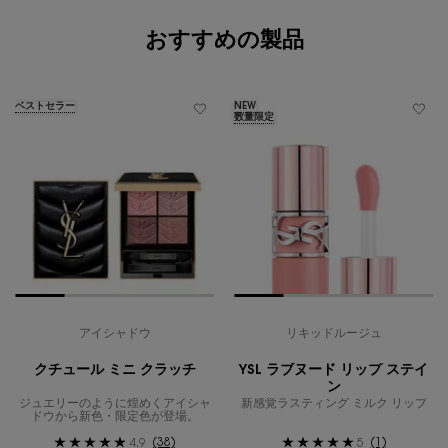
おすすめの製品
ベストセラー
NEW
数量限定
アイシャドウ
リキッドルージュ
クチュール ミニ クラッチ
YSL ラブヌード リップ ステイ
ン
ジュエリーのように煌めくアイシャ
新感覚ラスティング ミルク リップ
ドウから新色・限定色が登場。
(38)
(1)
4.9
5