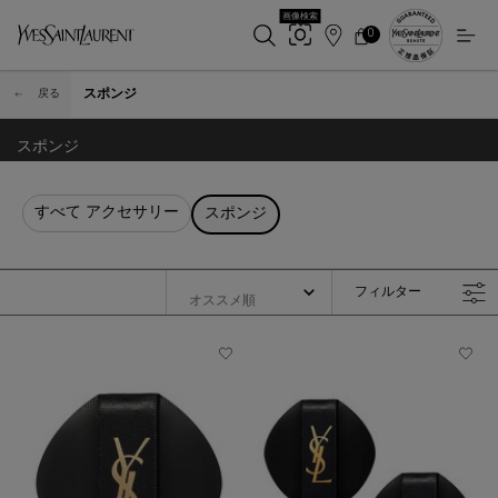
画像検索
0
店
カ
0 カート内の製品
ー
舗
メインコンテンツ
ト
検
スポンジ
戻る
索
スポンジ
すべて アクセサリー
スポンジ
フィルター
フィルターメニュー