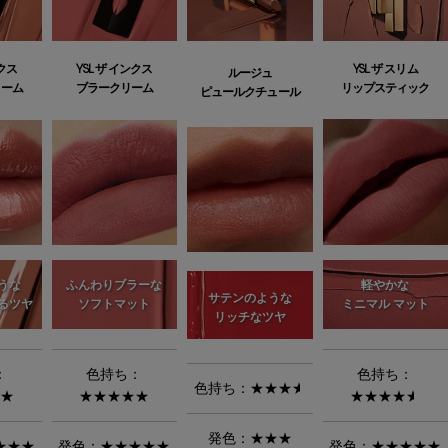
YSL ザ スリム
ンクス
YSL ザ インクス
ルージュ
リップスティック
リーム
ブラークリーム
ピュールクチュール
軽やかな
うな
ふんわりブラーな
サテンのような
ミニマル マット
るツヤ
ソフトマット
リッチなツヤ
：
色持ち：
色持ち：
色持ち：
★★★
★
★★
★★★★★
★★★★
★
発色：★★★
★★★
発色：★★★★★
発色：★★★★★