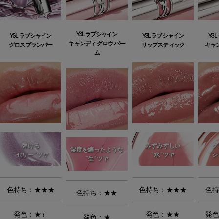
YSL ラブシャイン
YSL ラブシャイン
YSL ラブシャイン
YS
キャンディ グロウ バー
グロスプランパー
リップスティック
キャ
ム
弾ける
みずみずしい
グ
湿度を纏ったような
“ゼリー”ツヤ
“水”ツヤ
“シ
“生”ツヤ
色持ち：★★★
色持ち：★★★
色持
色持ち：★★
発色：
★
★
発色：★★
発色
発色：★