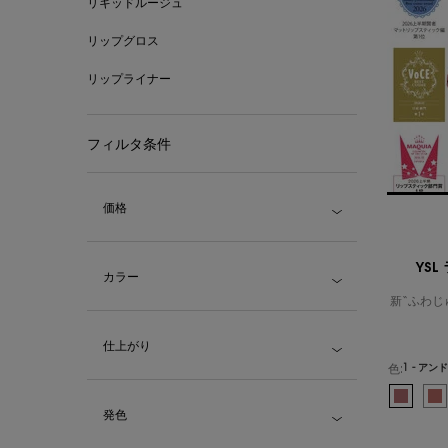
リキッドルージュ
リップグロス
リップライナー
フィルタ条件
価格
YS
カラー
新“ふわじ
仕上がり
色:
1 - ア
色を選択してください
選択済み
219 -
選択済
1 - 
選
10
選
4
発色