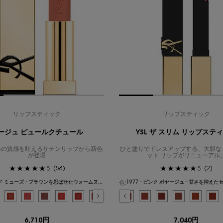
リップスティック
リップスティック
ージュ ピュールクチュール
YSL ザ スリム リップステ
ルの質感を叶えるサテンリップから新色
ひと塗りでドレスアップする、大胆な
が登場
ット リップがリニューアル
(58)
(2)
5
5
色:
NM ヌード ミューズ - ブラウンを忍ばせたウォームヌード
{1} の場合
色を選択してください
{1} の場合
ュ ピュールクチュール、1/36
んのりイエローを含んだピンクヌード のカラー ルージュ ピュールクチュール、2/36
ラー ルージュ ピュールクチュール、3/36
ド のカラー ルージュ ピュールクチュール、4/36
忍ばせたブライトヌード のカラー ルージュ ピュールクチュール、5/36
るく魅せるサーモンピンク のカラー ルージュ ピュールクチュール、6/36
 素肌に馴染むモーヴヌード のカラー ルージュ ピュールクチュール、7/36
です, N13 エフォートレス マルーン - 個性を宿すディープブラウン のカラー ル
ブー - センシュアルなミスティローズ のカラー ルージュ ピュールクチュール、9/36
ョンは在庫切れです, N15 ヌード セルフ - シックで洗練をもたらすスモーキーピンク
み
ヌード ラヴァリエール - フレンチモードなダスティピンク のカラー ルージュ ピュール
択済み
M ヌード ミューズ - ブラウンを忍ばせたウォームヌード のカラー ルージュ ピュール
選択済み
商品バリエーションは在庫切れです, O1 ワイルド シナモン - 透明感のあるシナ
選択済み
O7 トランスグレッシブ コーラル - 弾けるようなコーラルオレンジ のカラ
選択済み
O8 ビトゥン ブラウン - シックに決まるブリックモーヴ のカラー 
選択済み
商品バリエーションは在庫切れです, O13 ル オレンジ - シ
選択済み
商品バリエーションは在庫切れです, O83 ファイアリー
選択済み
23 - ヌード ブラウス - 気品を宿す柔らかなピー
選択済み
商品バリエーションは在庫切れです, O154 オレ
選択済み
25 - ヌード カサンドラ - 存在感を放つ
選択済み
OM オレンジ ミューズ - フレッシュな
選択済み
28 - ピンク パレス - 表情を彩る
選択済み
P1 リベレイテッド プラム - 濃密
選択済み
32 - ローズ マラケシュ -
選択済み
P2 ローズ ノー タブー -
選択済み
37 - プラム ベロア 
選択済み
P3 ピンク タキシード
選択済み
314 - シナバ
選択済み
P4 シック コ
選択済み
1936 
選択済み
P22 ロ
選
19
選
P
6,710円
7,040円