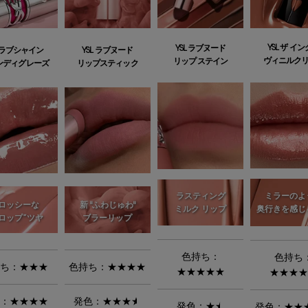
YSL ザ イ
YSL ラブヌード
L ラブシャイン
YSL ラブヌード
ヴィニルク
リップ ステイン
ンディグレーズ
リップスティック
ミラーのよ
ラスティング
ロッシーな
新 "ふわじゅわ"
奥行きを感じ
ミルク リップ
ロップ”ツヤ
ブラーリップ
色持ち：
色持ち
ち：★★★
色持ち：★★★★
★★★★★
★★★
：★★★★
発色：
★★★
★
発色：
★
★
発色：★★