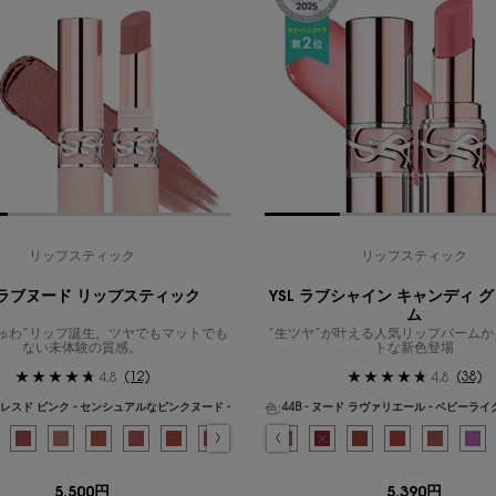
リップスティック
リップスティック
L ラブヌード リップスティック
YSL ラブシャイン キャンディ 
ム
ゅわ”リップ誕生。ツヤでもマットでも
”生ツヤ”が叶える人気リップバーム
ない未体験の質感。
トな新色登場
(12)
(38)
4.8
4.8
色:
ンドレスド ピンク - センシュアルなピンクヌード -
{1} の場合
色を選択してください
{1} の場合
 ベリークラッシュ - 熟したラズベリーのような甘美なベリージュースレッド のカラー YS
み
アンドレスド ピンク - センシュアルなピンクヌード - のカラー YSL ラブヌード リップス
択済み
 - スターダスト ラブ【パール入り】 - とろけるソルベのような煌めくシュガリーピンク
択済み
4 - ヌード ラヴァリエール - フレンチモードなミルキーピンク - のカラー YSL ラブ
選択済み
12 - エレクトリック ラブ - フレッシュなピンクコーラル のカラー YSL ラブシャ
選択済み
7 - イリシット ヌード - シックなローズヌード - のカラー YSL ラブヌード リッ
選択済み
商品バリエーションは在庫切れです, 44 - ヌード ラヴァリエール - フレン
選択済み
2 - サッシー ピーチ - 抜け感のあるピーチヌード - のカラー YSL ラブヌ
選択済み
45 - コーラル クラッシュ - ビビッドなチェリーレッド のカラー YS
選択済み
3 - トープ フラート - 温かみのあるトープヌード - のカラー YSL
選択済み
80 - グロウイング ラヴァ - エキサイティングなチリレッド の
選択済み
4 - レッド ハンデッド - 高揚感を秘めたレディッシュピンク -
選択済み
122 - キャラメル スワール - イチジクのようにディー
選択済み
5 - アップル シン - エネルギッシュなコーラルヌード -
選択済み
150 - ヌード ランジェリー【パール入り】-ジュ
選択済み
0B - クリスタル グロウ - ピュアに煌めくクリス
選択済み
商品バリエーションは在庫切れです, 6 - ノーティ
選択済み
154 - ラブ ベリー - ほんのりモーブなラ
選択済み
1B - ピンク サンライズ - シースルーピ
選択済み
8 - モーヴ ヘイズ - 透明感と深みがとけ
選択済み
163 - ラズベリー クラッシュ - 
選択済み
3B - ローズウッド ブラッシュ -
選択済み
9 - 3AM エスプレッソ - 深みの
選択済み
200 - ロージー サンド - 
選択済み
商品バリエーションは在庫切れです
選択済み
201 - ローズウッド 
選択済み
6B - ブラウン ヌード
選択済み
202 - ピーチー
選択済み
7B - ヌード 
選択済み
203 - 
選択済み
8B - 
選択
20
選
10
5,500円
5,390円