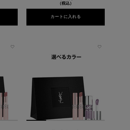
（税込）
SL ザ スリム リップスティック
YSL ラブシャイン キャ
カートに入れる