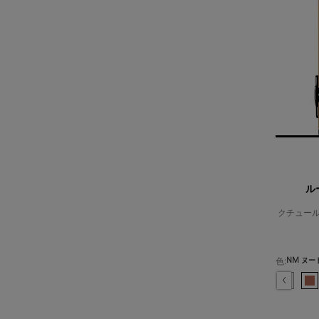
ル
クチュー
色:
色を選択してください
選択済み
N1 ベージュ トレンチ - モードに決まるホワイトヌード のカラー ルージ
選択済み
商品バリエーションは在庫切れです, N3 ヌード デコルテ - ほ
選択済み
N5 トリビュート ヌード - 可憐なソフトピーチヌード のカ
選択済み
N7 デザイアー ローズ - 血色感をもたらすローズヌー
選択済み
N8 ブラウス ヌ - ピンクをアンダートーンに
選択済み
N10 ヌード スティレット - 表情を明
選択済み
N12 ヌード インスティンクト -
選択済み
商品バリエーションは在庫切れ
選択済み
N14 ヌード ランデ
選択済み
商品バリエーシ
選択済
N44 
選
N