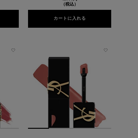
（税込）
SL ラブシャイン キャンディ グロウ バーム
YSL ラブシャイン リ
カートに入れる