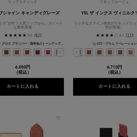
リップスティック
リキッドルージュ
 ラブシャイン キャンディグレーズ
YSL ザ インクス ヴィニル
ツヤ”が叶う人気リップから、スイート
リッチなステイン発色のリキッドリッ
な新色登場
色が登場。
(81)
(11)
4.8
4.1
色:
2 ヘルシー グロウ プランパー - 透明色のトーンアッププランパー
622 - プラム リベレーション
{1} の場合
色を選択してください
{1} の場合
み
スタル グレーズ - ジューシーに瞬くクリスタルシアー のカラー YSL ラブシャイン キ
択済み
 ヘルシー グロウ プランパー - 透明色のトーンアッププランパー のカラー YSL ラブ
選択済み
3 カカオ ノーパウンダリー - スパイシーなチョコレートブラウン のカラー YSL
選択済み
44 - ヌード ラヴァリエール のカラー YSL ザ インクス ヴィニルクリーム、
選択済み
4 ヌード プレジャー - スウィートなキャラメルナッツ のカラー YSL ラ
選択済み
403 - フューシャ ディメンション のカラー YSL ザ インクス ヴィ
選択済み
5 ピンク サティスファクション - 甘くとろけるストロベリーミルク 
選択済み
416 - チリ プロヴォケーション のカラー YSL ザ インクス 
選択済み
6 バーガンディ テンプテーション - ビターなフレッシュチェリ
選択済み
440 - ブラッシュ コネクション のカラー YSL ザ イ
選択済み
11 - レッド スリル - とろけるハニーアプリコット の
選択済み
443 - ポップ ザ ヌード のカラー YSL ザ イン
選択済み
13 - フラッシング ローズ - フレッシュなピー
選択済み
444 - ディジー ベリー のカラー YSL ザ
選択済み
14 - シニック ブラウン - リッチでク
選択済み
445 - リングミー ピンク のカラー 
選択済み
15 - ショーケーシング ヌード -
選択済み
446 - スパイスド シークレッ
選択済み
16 - ウォーターメロン ハイ
選択済み
610 - ヌード チャン
選択済み
17 - ストロベリー 
選択済み
611 - モーヴ
選択済み
18 - バブル 
選択済み
44 - ヌ
選択済み
614 - 
選択済み
19 - 
選択
20
選
62
選
4
6,050円
6,710円
（税込）
（税込）
YSL ラブシャイン キャンディグレーズ
Y
カートに入れる
カートに入れる