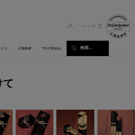
0
カート
0 カート内の製品
検索...
ービス
店舗検索
YSLの取組み
けて