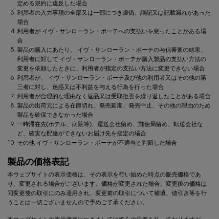
定める規約に違反した場合
利用者の入力事項の全部又は一部につき虚偽、誤記又は記載漏れがあった
場合
利用者が
イヴ・サンローラン・ボーテ
への支払いを怠ったことがある場
合
製品の購入にあたり、
イヴ・サンローラン・ボーテ
の与信審査の結果、
利用者に対して
イヴ・サンローラン・ボーテ
が購入製品の支払い方法の
変更を依頼したときに、利用者が指定の支払い方法に変更できない場合
利用者が、
イヴ・サンローラン・ボーテ
及び他の利用者又はその他の第
三者に対し、迷惑又は不利益を与える行為を行った場合
利用者が合理的な理由なく返品又は受取拒否を繰り返したことがある場合
製品の出荷元による在庫切れ、発売延期、発売中止、その他の理由のため
製品を確保できなかった場合
一時滞在先(ホテル、病院等)、運送会社留め、郵便局留め、転送会社な
ど、確実な配達ができないお届け先を指定の場合
その他
イヴ・サンローラン・ボーテ
が不適当と判断した場合
製品の価格表記
本ウェブサイトの表示価格は、その表示を行い始めた時点の販売価格であ
り、変更される場合がございます。価格が変更された場合、変更後の価格は
同変更後の取引にのみ適用され、変更前の取引について補填、値引き等を行
うことは一切ございませんので予めご了承ください。