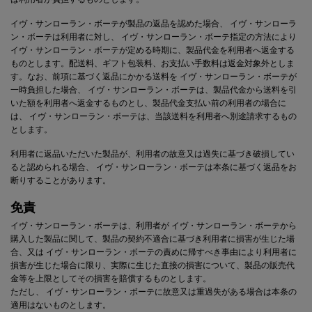
は利用者が負担するものとします。
イヴ・サンローラン・ボーテ
が製品の返品を認めた場合、
イヴ・サンローラ
ン・ボーテ
は利用者に対し、
イヴ・サンローラン・ボーテ
指定の方法により
イヴ・サンローラン・ボーテ
が定める時期に、製品代金を利用者へ返金する
ものとします。配送料、ギフト包装料、お支払い手数料は返金対象外としま
す。なお、前項に基づく返品にかかる送料を
イヴ・サンローラン・ボーテ
が
一時負担した場合、
イヴ・サンローラン・ボーテ
は、製品代金から送料を引
いた額を利用者へ返金するものとし、製品代金支払い前の利用者の場合に
は、
イヴ・サンローラン・ボーテ
は、当該送料を利用者へ別途請求するもの
とします。
利用者に返品いただいた製品が、利用者の故意又は過失に基づき破損してい
ると認められる場合、
イヴ・サンローラン・ボーテ
は本条に基づく返品をお
断りすることがあります。
免責
イヴ・サンローラン・ボーテ
は、利用者が
イヴ・サンローラン・ボーテ
から
購入した製品に関して、製品の契約不適合に基づき利用者に損害が生じた場
合、又は
イヴ・サンローラン・ボーテ
の責めに帰すべき事由により利用者に
損害が生じた場合に限り、実際に生じた直接の損害について、製品の販売代
金等を上限としてその損害を賠償するものとします。
ただし、
イヴ・サンローラン・ボーテ
に故意又は重過失がある場合は本条の
適用はないものとします。