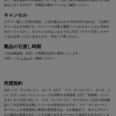
また、限定製品や人気製品については、上記に加え別途制限が適用される場
合がございますので、各製品の購入ページをご確認ください。
キャンセル
ログイン後にご注文の場合、ご注文後おおよそ30分以内であれば、ご自身で
キャンセルが可能です。マイページの購入履歴ページからキャンセル手続き
を行ってください。ログインされないままでのご注文（ゲスト注文）のキャ
ンセルは承っておりませんので、予めご了承ください。
製品の引渡し時期
ご注文確認後、当日～３営業日以内に発送いたします。
※詳しくは
こちら
をご確認ください。
売買契約
当社
イヴ・サンローラン・ボーテ
（以下「
イヴ・サンローラン・ボーテ
」と
いいます）のオンラインショップを利用する利用者（以下「利用者」といい
ます）のご注文に対して、
イヴ・サンローラン・ボーテ
からご注文の受領確
認とご注文内容を記載したメールが送信されますが、
イヴ・サンローラン・
ボーテ
による売買契約の承諾の意思表示は、その後改めて、当ウェブサイト
から製品が発送されたことをお知らせするメールにて送信されるものとしま