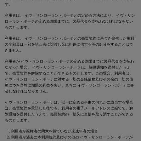
す。
利用者は、
イヴ・サンローラン・ボーテ
との定める方法により、
イヴ・サン
ローラン・ボーテ
の定める期限までに、製品代金を支払わなければならない
ものとします。
利用者は、
イヴ・サンローラン・ボーテ
との売買契約に基づき発生した権利
の全部又は一部を第三者に譲渡し又は担保に供する等の処分をすることはで
きません。
利用者が
イヴ・サンローラン・ボーテ
の定める期限までに製品代金を支払わ
なかった場合、
イヴ・サンローラン・ボーテ
は、解除通知を送付したうえ
で、売買契約を解除することができるものとします。この場合、利用者は、
イヴ・サンローラン・ボーテ
に対する一切の金銭債務及びその余の一切の債
務につき当然に期限の利益を失い、直ちに
イヴ・サンローラン・ボーテ
に弁
済しなければなりません。
イヴ・サンローラン・ボーテ
は、以下に定める事由の何れかに該当する場合
は、売買契約を承諾した後でも、利用者の電子メールアドレスに宛てて、解
除通知を送付したうえで、売買契約の一部又は全部を取り消すことができる
ものとします。
利用者が親権者の同意を得ていない未成年者の場合
利用者が過去に本利用規約及びその他の
イヴ・サンローラン・ボーテ
が