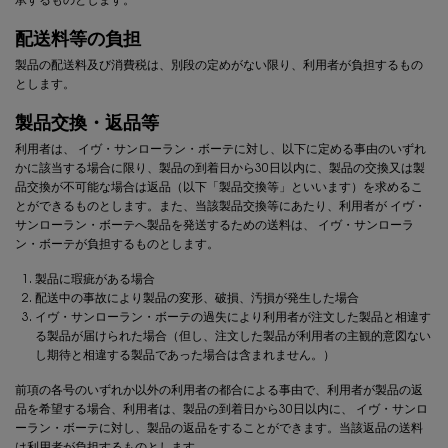
承するものとします。
配送料等の負担
製品の配送料及び消費税は、別段の定めがない限り、利用者が負担するもの
とします。
製品交換・返品等
利用者は、
イヴ・サンローラン・ボーテ
に対し、以下に定める事由のいずれ
かに該当する場合に限り、製品の到着日から30日以内に、製品の交換又は製
品交換が不可能な場合は返品（以下「製品交換等」といいます）を求めるこ
とができるものとします。また、当該製品交換等にあたり、利用者が
イヴ・
サンローラン・ボーテ
へ製品を発送するための送料は、
イヴ・サンローラ
ン・ボーテ
が負担するものとします。
製品に瑕疵がある場合
配送中の事故により製品の変形、破損、汚損が発生した場合
イヴ・サンローラン・ボーテ
の過失により利用者が注文した製品と相違す
る製品が届けられた場合（但し、注文した製品が利用者の主観的意図ない
し期待と相違する製品であった場合は含まれません。）
前項の各号のいずれか以外の利用者の都合による事由で、利用者が製品の返
品を希望する場合、利用者は、製品の到着日から30日以内に、
イヴ・サンロ
ーラン・ボーテ
に対し、製品の返品をすることができます。当該返品の送料