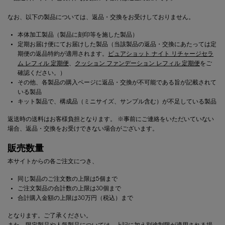
なお、以下の製品については、返品・交換をお受けしておりません。
本体加工製品（製品に刻印等を施した製品）
定期お届け便にてお届けした製品（当該製品の返品・交換にあたっては定
期便の返品特約が適用されます。
ピュアショット ナイト リチャージセラ
ム レフィル 定期便
、
クッション ファンデーション レフィル 定期便
をご
確認ください。）
その他、各製品の購入ページに返品・交換が不可能である旨が記載されて
いる製品
キット製品で、構成品（ミニサイズ、サンプル含む）が不足している製品
返送時の送料はお客様負担となります。 ※事前にご連絡をいただいていない
場合、返品・交換をお受けできない場合がございます。
販売数量
本サイトからの各ご注文につき、
同じ製品のご注文数の上限は5個まで
ご注文製品の合計数の上限は30個まで
合計購入金額の上限は30万円（税込）まで
となります。ご了承ください。