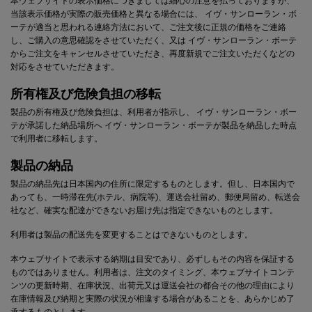
本ウェブサイトの表示価格につきましては細心の注意を払っておりますが、
当該表示価格が実際の販売価格と異なる場合には、
イヴ・サンローラン・ボ
ーテ
が適当と思われる連絡方法において、ご注文後に正規の価格をご連絡
し、ご購入の意思確認をさせていただく、又は
イヴ・サンローラン・ボーテ
からご注文をキャンセルさせていただき、再度新規でご注文いただくなどの
対応をさせていただきます。
所有権及び危険負担の移転
製品の所有権及び危険負担は、利用者が指示し、
イヴ・サンローラン・ボー
テ
が承諾した納品場所へ
イヴ・サンローラン・ボーテ
が製品を納品した時点
で利用者に移転します。
製品の納品
製品の納品先は日本国内の住所に限定するものとします。但し、日本国内で
あっても、一時滞在先(ホテル、病院等)、運送会社留め、郵便局留め、転送会
社など、確実な配達ができないお届け先は指定できないものとします。
利用者は製品の配送先を変更することはできないものとします。
本ウェブサイトで表示する納期は目安であり、必ずしもその内容を保証する
ものではありません。利用者は、注文のタイミング、本ウェブサイトコンテ
ンツの更新時期、在庫状況、出荷元又は運送会社の都合その他の理由により
在庫情報及び納期と実際の状況が相違する場合があることを、あらかじめ了