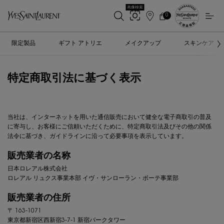
画像検索
0
店
カ
0 カート内の製品
ー
舗
メインコンテンツ
ト
検
限定製品
ギフト アトリエ
メイクアップ
スキンケア
索
特定商取引法に基づく表示
当社は、インターネットを用いた通信販売において健全な電子商取引の普及
に寄与し、お客様にご信頼いただくために、特定商取引法及びその他の関係
法令に基づき、ガイドラインに沿って必要事項を表示しています。
販売業者の名称
日本ロレアル株式会社
ロレアル リュクス事業本部
イヴ・サンローラン・ボーテ事業部
販売業者の住所
〒
163-1071
東京都新宿区西新宿3-7-1 新宿パークタワー