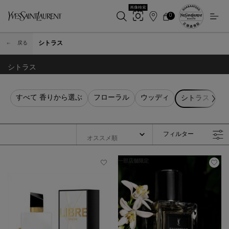
画像検索
0
店
カ
0 カート内の製品
ー
舗
メインコンテンツ
ト
検
シトラス
戻る
索
シトラス
すべて 香りから選ぶ
フローラル
ウッディ
フ
シトラス
フィルター
フィルターメニュー
一部店舗限定