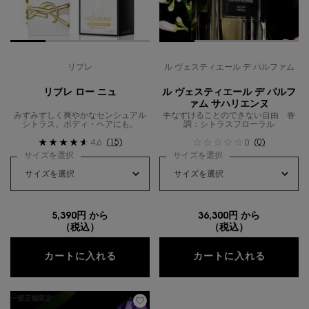
リブレ
ル ヴェスティエール デ パルファム
リブレ ロー ニュ
ル ヴェスティエール デ パルフ
ァム サハリエンヌ
みずみずしく爽やかなセンシュアル
手なずけることのできない自由 香
シトラス。ボディ・ヘアにも。
調：シトラスフローラル
(15)
(0)
4.6
0
サイズを選択
サイズを選択
5,390円 から
36,300円 から
（税込）
（税込）
リブレ ロー ニュ
ル ヴェ
カートに入れる
カートに入れる
一部店舗限定