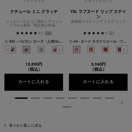
アイシャドウ
リキッドルージュ
クチュール ミニ クラッチ
YSL ラブヌード リップ ステイ
ン
ジュエリーのように煌めくアイシャ
新感覚ラスティング ミルク リップ
ドウから新色・限定色が登場。
(38)
(1)
4.9
5
色:
400 - バビロン ローズ〈人気No.1〉
色:
44 - ヌード ラヴァリエール - フレンチモードなミルキーピンク -
色を選択してください
{1} の場合
色を選択してください
{1} の場合
ールズ のカラー クチュール ミニ クラッチ、1/19
ギリーズ ドリーム のカラー クチュール ミニ クラッチ、2/19
選択済み
300 - カスバ スパイシーズ のカラー クチュール ミニ クラッチ、3/19
選択済み
310 - エキゾチック ミラージュ のカラー クチュール ミニ クラッチ、4/19
選択済み
400 - バビロン ローズ〈人気No.1〉 のカラー クチュール ミニ クラ
選択済み
410 - フォービドゥン ウィスパー のカラー クチュール ミ
選択済み
500 - メディナ グロウ のカラー クチュール ミニ
選択済み
600 - スポンティーニ リリー のカラー
選択済み
44 - ヌード ラヴァリエール - 
選択済み
700 - オーバー ノアール の
選択済み
1 - アンドレスド ピンク
選択済み
710 - オーバー ブ
選択済み
610 - ヌード
選択済み
720 - 
選択済
530 
選
7
10,890円
5,940円
（税込）
（税込）
クチュール ミニ クラッチ
YSL 
カートに入れる
カートに入れる
香りから選ぶ に戻る