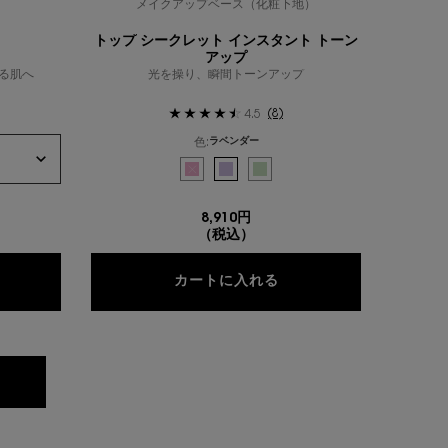
メイクアップベース（化粧下地）
トップ シークレット インスタント トーン
アップ
る肌へ
光を操り、瞬間トーンアップ
(8)
4.5
色:
ラベンダー
色を選択してください
{1} の場合
選択済み
商品バリエーションは在庫切れです, ローズ のカ
選択済み
ラベンダー のカラー トップ シークレット
選択済み
グリーン のカラー トップ シークレ
8,910円
（税込）
ールージュ セラム N
トップ シークレット イ
カートに入れる