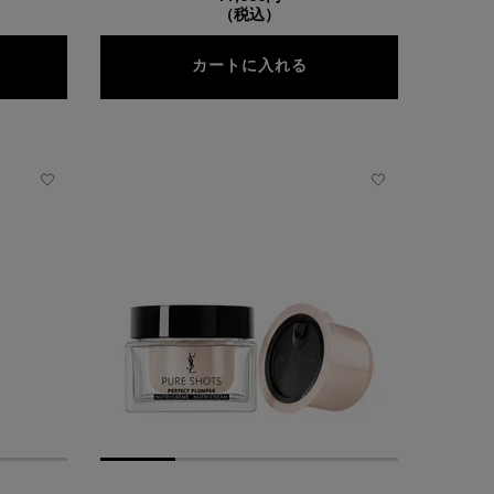
（税込）
ュアショット ナイト リチャージセラム レフィル 定期便
ピュアショット デュア
カートに入れる