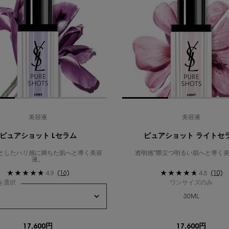
美容液
美容液
ピュアショット Lセラム
ピュアショット ライトセ
としたハリ感に満ちた肌へと導く美容
透明感*際立つ明るい肌へと導く
液。
(16)
(10)
4.9
4.8
を選択
ワンサイズのみ
30ML
17,600円
17,600円