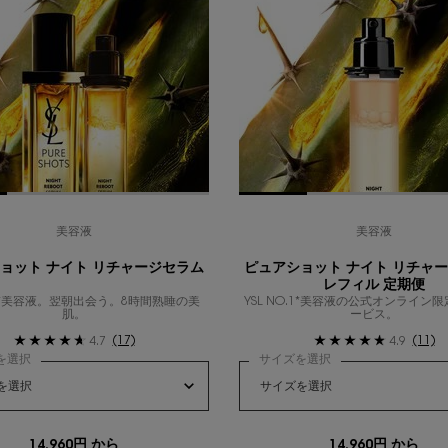
美容液
美容液
ョット ナイト リチャージセラム
ピュアショット ナイト リチャ
レフィル 定期便
o.1*美容液。翌朝出会う。8時間熟睡の美
YSL NO.1*美容液の公式オンライン
肌。
ービス。
(17)
(11)
4.7
4.9
を選択
サイズを選択
14,960円 から
14,960円 から