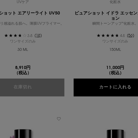
UVケア
化粧水
ショット エアリーライト UV50
ピュアショット イドラ エッセン
ョン
リ感溢れる肌へ。薄膜UVプライマー。
瞬間トーンアップ*化粧水
(18)
(56)
3.8
4.8
ワンサイズのみ
ワンサイズのみ
30 ML
150ML
8,910円
11,000円
（税込）
（税込）
ピュアショット エアリーライト UV50
ピ
在庫切れ
カートに入れる