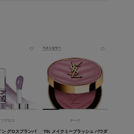
ベストセラー
ベストセラー
ップグロス
チーク
ャイン グロスプランパ
YSL メイクミーブラッシュ パウダ
ラディアン