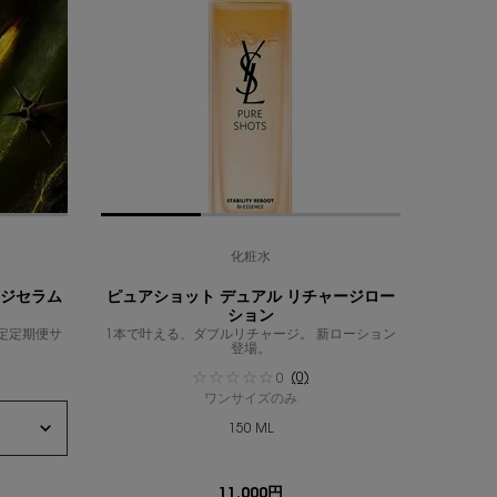
化粧水
ージセラム
ピュアショット デュアル リチャージロー
ション
限定定期便サ
1本で叶える、ダブルリチャージ。 新ローション
登場。
(0)
0
ワンサイズのみ
150 ML
11,000円