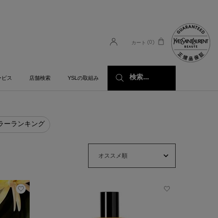
0
カート
0 カート内の製品
検索...
ービス
店舗検索
YSLの取組み
ラーランキング