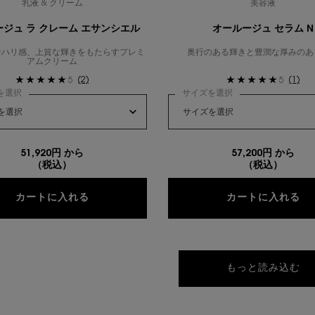
乳液 & クリーム
美容液
ジュ ラ クレーム エサンシエル
オールージュ セラム N
なハリ感、上質な輝きをもたらすプレミ
奥行のある輝きと豊潤な厚みのあ
アムクリーム
(2)
(1)
5
5
を選択
サイズを選択
51,920円 から
57,200円 から
（税込）
（税込）
オールージュ ラ クレーム エサンシエル
オ
カートに入れる
カートに入れる
もっと読み込む