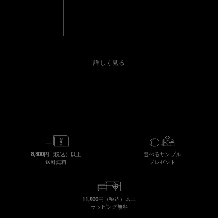
お届け間隔
お届け日
お支払方法
使い方
選択可能
変更可能
変更可能
肌悩み相談
（いつでも解約可能）
詳しく見る
8,800円（税込）以上
選べるサンプル
送料無料
プレゼント
11,000円（税込）以上
ラッピング無料