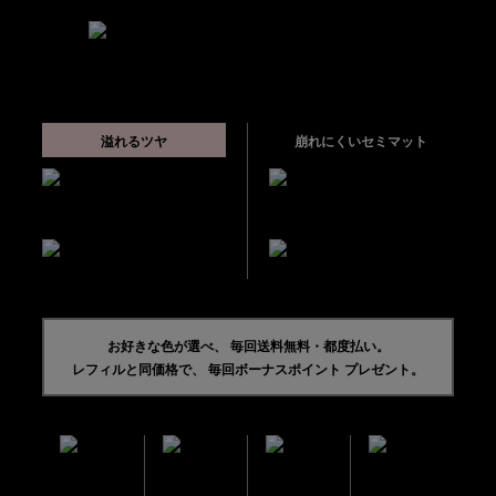
5
7
週ごと、または
週ごとにお届け
溢れるツヤ
崩れにくいセミマット
ラディアント
アンクル ド
タッチ
ポー
グロウパクト
ルクッションN
お好きな色が選べ、 毎回送料無料・都度払い。
レフィルと同価格で、 毎回ボーナスポイント プレゼント。