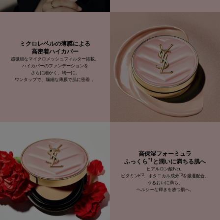
ミクロレベルの薄膜による
高密着ハイカバー
超微細なマイクロメッシュフィルター搭載。
ハイカバーのファンデーションを
さらに細かく、均一に。
ワンタップで、繊細な薄膜で肌に密着 。
高保湿フォーミュラ
*1
ふっくら
と潤いに満ちる肌へ
ヒアルロン酸Na、
*2
*3
ビタミンE
、ボタニカル成分
を厳選配合。
うるおいに満ち、
ヘルシーな輝きを放つ肌へ。