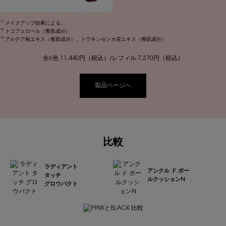
*1
メイクアップ効果による。
*2
トコフェロール（整肌成分）
*3
アルテア根エキス（整肌成分）、トウキンセンカ花エキス（整肌成分）
全6色 11,440円（税込）/レフィル 7,370円（税込）
製品ページへ
比較
ラディアント
アンクル ド ポー
タッチ
ルクッションN
グロウパクト