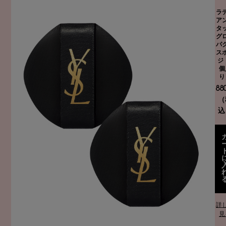
ラ
ア
タ
グ
パ
ス
ジ
個
り
88
（
込
詳
見