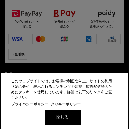
選べるお支払い方法
PayPayポイントが
楽天ポイントが
分割手数料なしで
貯まる
使える
翌月払い／3回払い
代金引換
Follow us
このウェブサイトでは、お客様の利便性向上、サイトの利用
状況の分析、表示されるコンテンツの調整、広告配信等のた
めにクッキーを使用しています。詳細は以下のリンクをご覧
ください。
プライバシーポリシー
クッキーポリシー
© YSL Beauté
閉じる
プライバシーポリシー
サイト利用規約
会員規約
特定商取引法に基づく表示
サイトマップ
模倣サイトにご注意ください
美容部員新卒採用