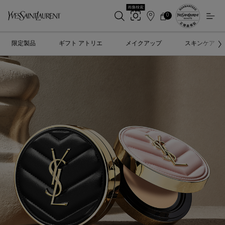
画像検索
0
店
カ
0 カート内の製品
ー
舗
メインコンテンツ
ト
検
限定製品
ギフト アトリエ
メイクアップ
スキンケア
索