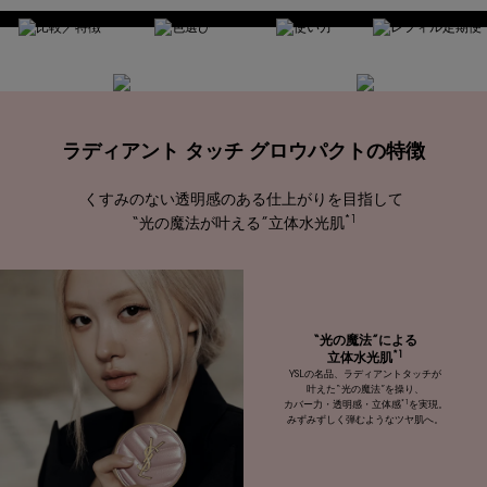
ラディアント タッチ グロウパクトの特徴
くすみのない透明感のある仕上がりを目指して
*1
“光の魔法が叶える”立体水光肌
“光の魔法”による
*1
立体水光肌
YSLの名品、ラディアントタッチが
叶えた“光の魔法”を操り、
*1
カバー力・透明感・立体感
を実現。
みずみずしく弾むようなツヤ肌へ。