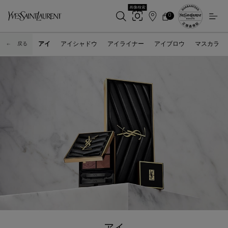
画像検索
0
店
カ
0 カート内の製品
ー
舗
メインコンテンツ
ト
検
アイ
アイシャドウ
アイライナー
アイブロウ
マスカラ
戻る
索