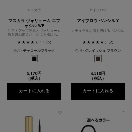
マスカラ
アイブロウ
マスカラ ヴォリューム エフ
アイブロウ ペンシル Y
ォシル WP
リフトアップ効果とヴォリューム
ナチュラルな眉を描けるペンシル
感を兼ね備えた、汗にも水にもく
ずれないマスカラ
(8)
(2)
4.4
5
色:
1 - チャコールブラック
色:
4 - グレイッシュ ブラウン
利用可能な1色
利用可能な1色
選択済み
1 - チャコールブラック のカラー マスカラ ヴォリューム エフォ
選択済み
4 - グレイッシュ ブ
5,170円
4,510円
（税込）
（税込）
マスカラ ヴォリューム エフォシル WP
アイブロ
カートに入れる
カートに入れる