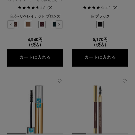
続くアイライナーから限定色が登
場
(6)
(5)
4.5
4.2
色:
3 - リベレイテッド ブロンズ
色:
ブラック
色を選択してください
{1} の場合
利用可能な1色
選択済み
1 - アンブライドルド ブラック のカラー YSL リベレイテッド アイライナー ウォー
選択済み
商品バリエーションは在庫切れです, 2 - ディコンストラクテッド ブラウン 
選択済み
3 - リベレイテッド ブロンズ のカラー YSL リベレイテッド アイ
選択済み
商品バリエーションは在庫切れです, 4 - アンリストリクテ
選択済み
5 - プリズマティック ブラック のカラー YSL 
選択済み
6 - レジェンダリー ゴールド のカラー 
選択済み
7 - アンコンディショナル マリ
選択済み
8 - プロヴォカティブ 
選択済み
ブラック のカラー マ
選択済み
商品バリエーショ
選択済
10 -
4,840円
5,170円
（税込）
（税込）
YSL リベレイテッド アイライナー ウ
マスカラ
カートに入れる
カートに入れる