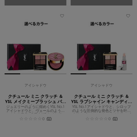
アイシャドウ
アイシャドウ
クチュール ミニ クラッチ ＆
クチュール ミニ クラッチ ＆
YSL メイクミーブラッシュ パウ
YSL ラブシャイン キャンディグ
ジュエリーのように煌めくYSL No.1
ダー ギフトセット
YSL No.1アイシャドウと、シロップ
レーズ ギフトセット
アイシャドウと、ヴェールのような
のような圧倒的な発色とツヤを叶え
ふんわり発色が1日中*続くパウダー
るリップスティックのメイクアップ
チークのカラーメイクセット。
(0)
ギフト。
(0)
0
0