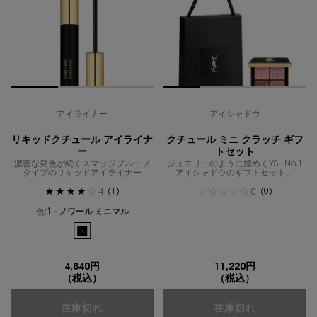
アイライナー
アイシャドウ
リキッドクチュール アイライナ
クチュール ミニ クラッチ ギフ
ー
トセット
濃密な発色が続くスマッジプルーフ
ジュエリーのように煌めくYSL No.1
タイプのリキッドアイライナー
アイシャドウのギフトセット。
(1)
(0)
4
0
色:
1 - ノワール ミニマル
利用可能な1色
選択済み
商品バリエーションは在庫切れです, 1 - ノワール ミニマル 
4,840円
11,220円
（税込）
（税込）
リキッドクチュール アイライナー
クチュール 
在庫切れ
在庫切れ