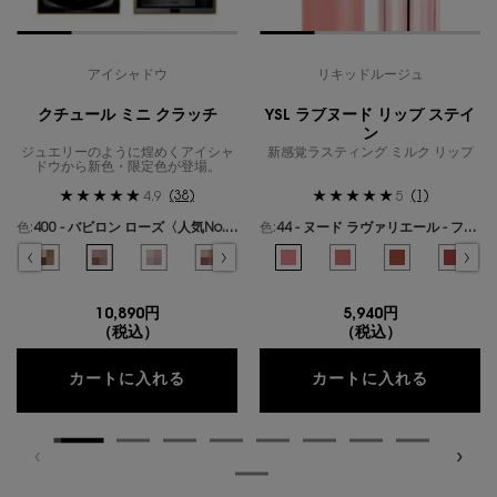
アイシャドウ
リキッドルージュ
クチュール ミニ クラッチ
YSL ラブヌード リップ ステイ
ン
ジュエリーのように煌めくアイシャ
新感覚ラスティング ミルク リップ
ドウから新色・限定色が登場。
(38)
(1)
4.9
5
色:
400 - バビロン ローズ〈人気No.1〉
色:
44 - ヌード ラヴァリエール - フレンチモードなミルキーピンク -
色を選択してください
{1} の場合
色を選択してください
{1} の場合
ールズ のカラー クチュール ミニ クラッチ、1/19
ギリーズ ドリーム のカラー クチュール ミニ クラッチ、2/19
選択済み
300 - カスバ スパイシーズ のカラー クチュール ミニ クラッチ、3/19
選択済み
310 - エキゾチック ミラージュ のカラー クチュール ミニ クラッチ、4/19
選択済み
400 - バビロン ローズ〈人気No.1〉 のカラー クチュール ミニ クラ
選択済み
410 - フォービドゥン ウィスパー のカラー クチュール ミ
選択済み
500 - メディナ グロウ のカラー クチュール ミニ
選択済み
600 - スポンティーニ リリー のカラー
選択済み
44 - ヌード ラヴァリエール - 
選択済み
700 - オーバー ノアール の
選択済み
1 - アンドレスド ピンク
選択済み
710 - オーバー ブ
選択済み
610 - ヌード
選択済み
720 - 
選択済
530 
選
7
10,890円
5,940円
（税込）
（税込）
クチュール ミニ クラッチ
YSL 
カートに入れる
カートに入れる