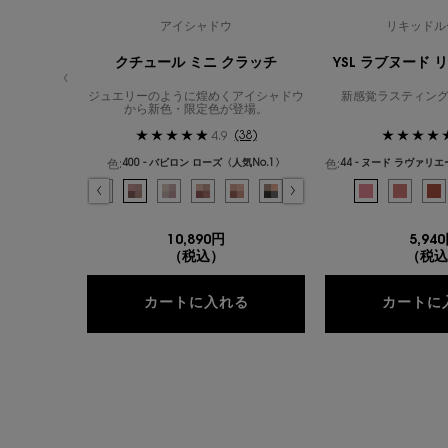
アイシャドウ
リキッドル
クチュール ミニ クラッチ
YSL ラブヌード 
ジュエリーのように煌めくアイシャドウ
新感覚ラスティング
から新色・限定色が登場。
(38)
4.9
色:
色:
400 - バビロン ローズ〈人気No.1〉
色を選択してください
{1} の場合
色を選択してください
選択済み
100 - ストラ ドールズ のカラー クチュール ミニ クラッチ、1/19
選択済み
200 - ギリーズ ドリーム のカラー クチュール ミニ クラッチ、2/19
選択済み
300 - カスバ スパイシーズ のカラー クチュール ミニ クラッチ、3/19
選択済み
310 - エキゾチック ミラージュ のカラー クチュール ミニ クラッ
選択済み
400 - バビロン ローズ〈人気No.1〉 のカラー クチュール 
選択済み
410 - フォービドゥン ウィスパー のカラー クチュー
選択済み
500 - メディナ グロウ のカラー クチュール 
選択済み
600 - スポンティーニ リリー のカラー
選択済み
700 - オーバー ノアール のカラ
選択済み
710 - オーバー ブラン 
選択済み
720 - キャプティ
選択済み
44 - ヌード
選択済み
730 - サン
選択済み
1 - ア
選択済
740 
選
6
10,890円
5,94
（税込）
（税込
クチュール ミニ クラッチ
カートに入れる
カートに