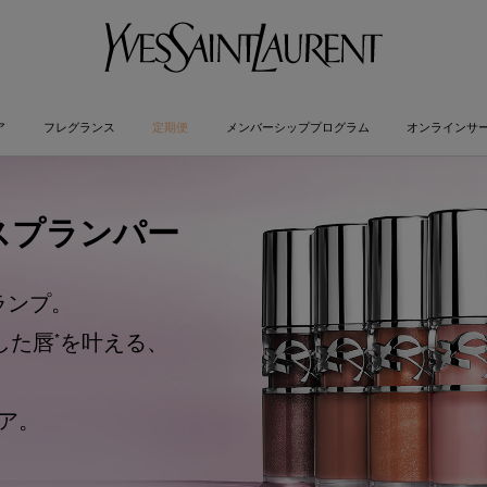
ア
フレグランス
定期便
メンバーシッププログラム
オンラインサ
ロスプランパー
ランプ。
*
した唇
を叶える、
。
ア。