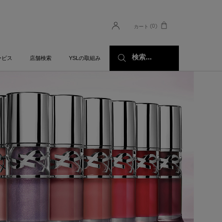
0
カート
0 カート内の製品
検索...
ービス
店舗検索
YSLの取組み