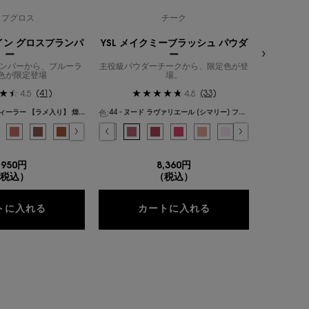
ップグロス
チーク
ャイン グロスプランパ
YSL メイクミーブラッシュ パウダ
ラディアン
ー
ー
ランパーから、ブルーラ
主役級パウダーチークから、限定色が登
＜定期便も
色が限定登場
場。
(41)
(33)
4.5
4.8
色:
色:
1 - サンダー スティーラー 【ラメ入り】 煌めく、ソフトなラベンダーシェード
44 - ヌード ラヴァリエール [シマリー] フレンチモードなミルキーピンク
{1} の場合
色を選択してください
{1} の場合
色を選択してください
ステイン、1/5
テイン、2/5
ード リップ ステイン、3/5
ード リップ ステイン、4/5
 リップ ステイン、5/5
19
ッチ、17/19
ラッチ、18/19
チング ターコイズ のカラー クチュール ミニ クラッチ、19/19
ァリエール - フレンチモードなミルキーピンク のカラー YSL ラブシャイン グロスプラン
ル ダスト 【ラメ入り】 澄んだ輝きを放つクリスタルブルー のカラー YSL ラブシャイ
み
サンダー スティーラー 【ラメ入り】 煌めく、ソフトなラベンダーシェード のカラー YSL
択済み
 - ラッキー ムーンストーン 【パール入り】 透明感と多幸感を引き込む血色ピンク のカ
選択済み
3 - メロウ マロウ - ふんわりと包み込む、柔らかなキャンディピンク のカラー Y
選択済み
03 - ミスチヴァス マゼンタ​ [マット] 視線を奪う、大胆で華やかなマゼンタピン
選択済み
4 - ハニー ピュア ラブ - センシュアルで深みのあるハニーブラウン のカラ
選択済み
06 - ローズ ヘイズ [マット] 温かみのあるソフトコーラル のカラー YSL
選択済み
5 - カリフォルニア サンシャイン 【ラメ入り】 ヘルシーに染め上げ
選択済み
10 - スターダスト ラブ [スパークル] コットンキャンディーのよ
選択済み
6 - エスプレッソ スターダスト 【ラメ入り】 モードに煌めく
選択済み
37 - ピーチー ヌード [マット] センシュアルなピーチーヌー
選択済み
7 - ストロベリー スター - 甘酸っぱい誘惑のストロベ
選択済み
42 - ベビードール ピンク [サテン] ピュアな雰囲気
選択済み
8 - パープル ドリーム - クールで魅惑的なディ
選択済み
44 - ヌード ラヴァリエール [シマリー] フレ
選択済み
9 - チェリー フラッシュ - 情熱的で鮮や
選択済み
54 - ベリー バン [マット] キュートな
選択済み
10 - スターダスト ラブ【ラメ入
選択済み
66 - フューシャ フィズ [スパ
選択済み
12 - ハニームーン【ラメ
選択済み
68 - ペパリー ピンク [マ
選択済み
69 - ラベンダー 
選択済み
93 - レストレ
選択済み
B10 - 最も
選択済み
BR10 
選択
B20
,950円
8,360円
税込）
（税込）
クリーム
YSL ラブシャイン グロスプランパー
YSL メイクミーブ
トに入れる
カートに入れる