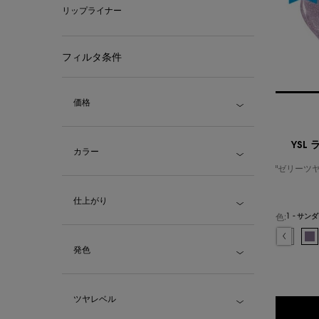
リップライナー
フィルタ条件
価格
YSL
カラー
"ゼリーツ
仕上がり
色:
色を選択してください
選択済み
44 - ヌード
選択済
0 - 
選
1
発色
ツヤレベル