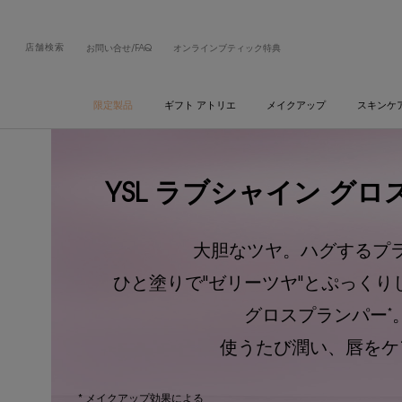
店舗検索
お問い合せ/FAQ
オンラインブティック特典
限定製品
ギフト アトリエ
メイクアップ
スキンケ
メインコンテンツ
YSL ラブシャイン グ
大胆なツヤ。ハグするプ
ひと塗りで"ゼリーツヤ"とぷっくり
*
グロスプランパー
使うたび潤い、唇をケ
* メイクアップ効果による