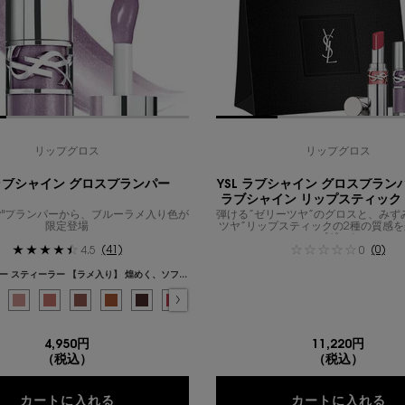
リップグロス
リップグロス
 ラブシャイン グロスプランパー
YSL ラブシャイン グロスプランパー
ラブシャイン リップスティック
ヤ"プランパーから、ブルーラメ入り色が
弾ける”ゼリーツヤ”のグロスと、みず
ット
限定登場
ツヤ”リップスティックの2種の質感
ップギフト。
(41)
(0)
4.5
0
1 - サンダー スティーラー 【ラメ入り】 煌めく、ソフトなラベンダーシェード
{1} の場合
 ラヴァリエール - フレンチモードなミルキーピンク のカラー YSL ラブシャイン グロス
み
クリスタル ダスト 【ラメ入り】 澄んだ輝きを放つクリスタルブルー のカラー YSL ラブ
択済み
 - サンダー スティーラー 【ラメ入り】 煌めく、ソフトなラベンダーシェード のカラー
選択済み
2 - ラッキー ムーンストーン 【パール入り】 透明感と多幸感を引き込む血色ピンク
選択済み
3 - メロウ マロウ - ふんわりと包み込む、柔らかなキャンディピンク のカ
選択済み
4 - ハニー ピュア ラブ - センシュアルで深みのあるハニーブラウン
選択済み
5 - カリフォルニア サンシャイン 【ラメ入り】 ヘルシーに染
選択済み
6 - エスプレッソ スターダスト 【ラメ入り】 モード
選択済み
7 - ストロベリー スター - 甘酸っぱい誘惑のス
選択済み
8 - パープル ドリーム - クールで魅惑的
選択済み
9 - チェリー フラッシュ - 情熱
選択済み
10 - スターダスト ラブ【
選択済み
12 - ハニームーン
4,950円
11,220円
（税込）
（税込）
YSL ラブシャイン グロスプランパー
Y
カートに入れる
カートに入れる