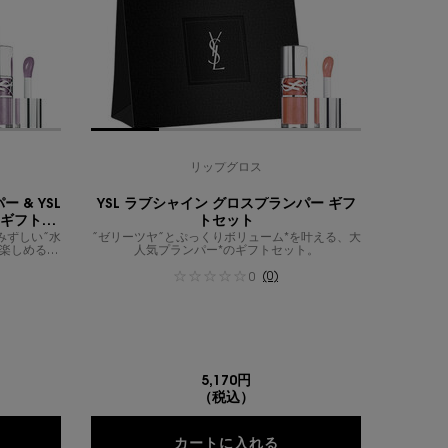
リップグロス
 & YSL
YSL ラブシャイン グロスプランパー ギフ
 ギフトセ
トセット
みずしい”水
”ゼリーツヤ”とぷっくりボリューム*を叶える、大
を楽しめるリ
人気プランパー*のギフトセット。
(0)
0
プランパー、1/13
シャイン グロスプランパー、2/13
 YSL ラブシャイン グロスプランパー、3/13
 のカラー YSL ラブシャイン グロスプランパー、4/13
ラー YSL ラブシャイン グロスプランパー、5/13
 のカラー YSL ラブシャイン グロスプランパー、6/13
め上げるオレンジ ウォーム ブラウン のカラー YSL ラブシャイン グロスプランパー、
に煌めくスターダストブラウン のカラー YSL ラブシャイン グロスプランパー、8/13
トロベリーレッド のカラー YSL ラブシャイン グロスプランパー、9/13
なディープパープル のカラー YSL ラブシャイン グロスプランパー、10/13
的で鮮やかなチェリーレッド のカラー YSL ラブシャイン グロスプランパー、11/13
ラメ入り】シュガーシロップのように艶めくシュガリーピンク のカラー YSL ラブシャイ
【ラメ入り】ハニーキャンディーのような艶めきを放つハニーアプリコット のカラー YSL
5,170円
（税込）
SL ラブシャイン グロスプランパー & YSL ラブシャイン リップ
YSL ラブシャイン グ
カートに入れる