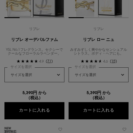
リブレ
リブレ
リブレ オーデパルファム
リブレ ロー ニュ
YSL No.1フレグランス。セクシーで
みずみずしく爽やかなセンシュアル
クールなフローラルラベンダー。
シトラス。ボディ・ヘアにも。
(71)
(15)
4.9
4.6
サイズを選択
サイズを選択
5,390円 から
5,390円 から
（税込）
（税込）
リブレ オーデパルファム
リブレ 
カートに入れる
カートに入れる
NEW
刻印対応