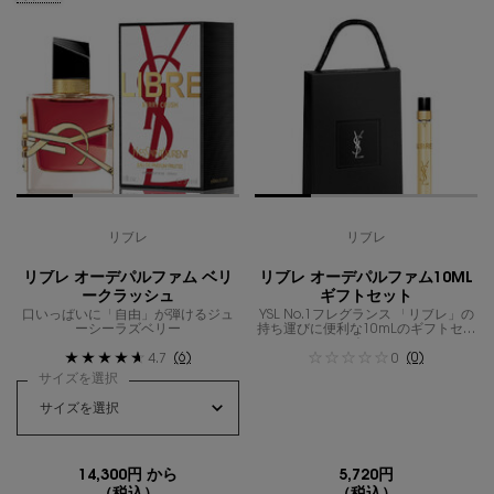
リブレ
リブレ
リブレ オーデパルファム ベリ
リブレ オーデパルファム10ML
ークラッシュ
ギフトセット
口いっぱいに「自由」が弾けるジュ
YSL No.1フレグランス 「リブレ」の
ーシーラズベリー
持ち運びに便利な10mLのギフトセッ
ト。
(6)
(0)
4.7
0
サイズを選択
14,300円 から
5,720円