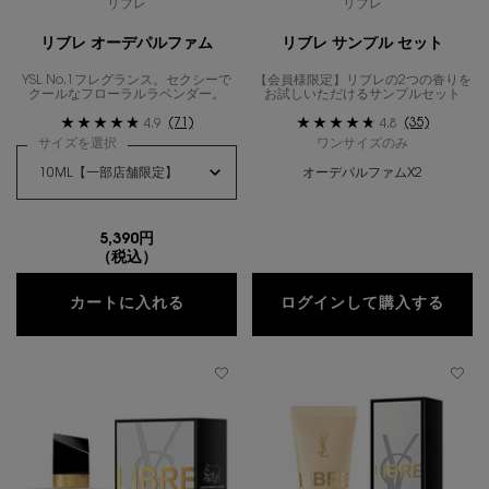
リブレ
リブレ
リブレ オーデパルファム
リブレ サンプル セット
YSL No.1フレグランス。セクシーで
【会員様限定】リブレの2つの香りを
クールなフローラルラベンダー。
お試しいただけるサンプルセット
(71)
(35)
4.9
4.8
サイズを選択
ワンサイズのみ
オーデパルファムX2
5,390円
（税込）
リブレ オーデパルファム
リブ
カートに入れる
ログインして購入する