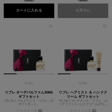
（税込）
（税込）
リブレ オーデパルファム ベリークラッ
リブレ オー
カートに入れる
在庫切れ
リブレ
リブレ
リブレ オーデパルファム30ML
リブレ ヘアミスト ＆ ハンドク
ギフトセット
リーム ギフトセット
YSL No.1 フレグランス「リブレ」の
YSL No.1フレグランス 「リブレ」の
ギフトセット。
ヘアミストとハンドクリームがセッ
トになった香りのギフト。
(0)
(0)
0
0