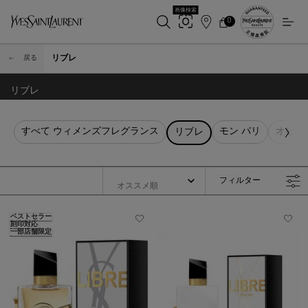
画像検索
0
店
カ
0 カート内の製品
ー
舗
メインコンテンツ
ト
検
リブレ
戻る
索
リブレ
すべて ウィメンズフレグランス
モン パリ
オピウ
リブレ
フィルター
フィルターメニュー
ベストセラー
刻印対応
一部店舗限定