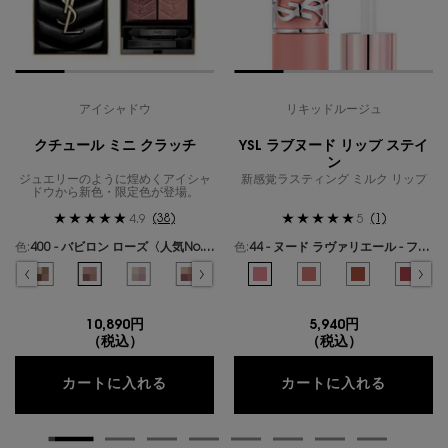
アイシャドウ
リキッドルージュ
クチュール ミニ クラッチ
YSL ラブヌード リップ ステイ
ン
ジュエリーのように煌めくアイシャ
新感覚ラスティング ミルク リップ
ドウから新色・限定色が登場。
(38)
(1)
4.9
5
色:
400 - バビロン ローズ〈人気No.1〉
色:
44 - ヌード ラヴァリエール - フレンチモードなミルキーピンク -
色を選択してください
{1} の場合
色を選択してください
{1} の場合
ールズ のカラー クチュール ミニ クラッチ、1/19
ギリーズ ドリーム のカラー クチュール ミニ クラッチ、2/19
選択済み
300 - カスバ スパイシーズ のカラー クチュール ミニ クラッチ、3/19
選択済み
310 - エキゾチック ミラージュ のカラー クチュール ミニ クラッチ、4/19
選択済み
400 - バビロン ローズ〈人気No.1〉 のカラー クチュール ミニ クラ
選択済み
410 - フォービドゥン ウィスパー のカラー クチュール ミ
選択済み
500 - メディナ グロウ のカラー クチュール ミニ
選択済み
600 - スポンティーニ リリー のカラー
選択済み
44 - ヌード ラヴァリエール - 
選択済み
700 - オーバー ノアール の
選択済み
1 - アンドレスド ピンク
選択済み
710 - オーバー ブ
選択済み
610 - ヌード
選択済み
720 - 
選択済
530 
選
7
10,890円
5,940円
（税込）
（税込）
クチュール ミニ クラッチ
YSL 
カートに入れる
カートに入れる