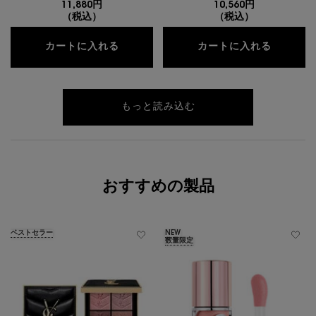
11,880円
10,560円
（税込）
（税込）
リブレ ボディオイル
リブレ 
カートに入れる
カートに入れる
もっと読み込む
おすすめの製品
ベストセラー
NEW
数量限定