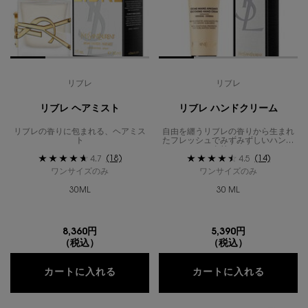
リブレ
リブレ
リブレ ヘアミスト
リブレ ハンドクリーム
リブレの香りに包まれる、ヘアミス
自由を纏うリブレの香りから生まれ
ト
たフレッシュでみずみずしいハンド
クリーム
(18)
(14)
4.7
4.5
ワンサイズのみ
ワンサイズのみ
30ML
30 ML
8,360円
5,390円
（税込）
（税込）
リブレ ヘアミスト
リブレ 
カートに入れる
カートに入れる