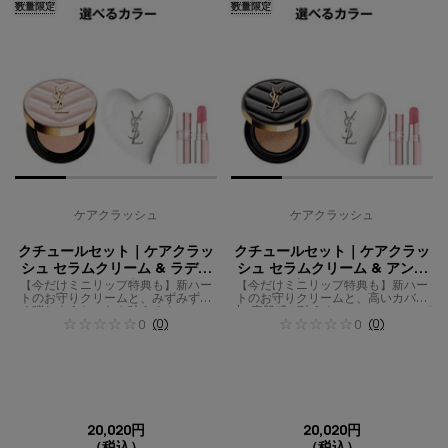
数量限定
数量限定
ケアクラッシュ
ケアクラッシュ
クチュールセット｜ケアクラッ
クチュールセット｜ケアクラッ
シュ セラムクリーム & ラディ
シュ セラムクリーム & アンク
【今だけミニリップ特典も】新ハー
アント タッチ グロウパクト
【今だけミニリップ特典も】新ハー
ル ド ポー ルクッションN
トのお守りクリームと、みずみずし
トのお守りクリームと、高いカバー
く弾むようなツヤを叶えるクッショ
力x素肌感が叶うクッションファンデ
ンファンデーション
(0)
ーション
(0)
0
0
20,020円
20,020円