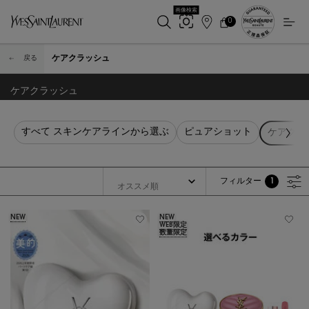
画像検索
0
店
カ
0 カート内の製品
ー
舗
メインコンテンツ
ト
検
ケアクラッシュ
戻る
索
ケアクラッシュ
すべて スキンケアラインから選ぶ
ピュアショット
ケアクラ
フィルター
1
フィルターメニュー
フィルターが適用され
NEW
NEW
WEB限定
数量限定