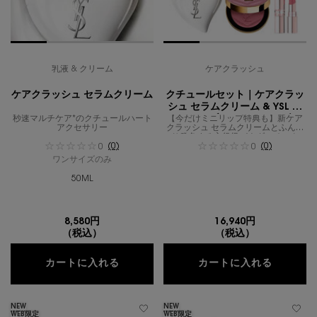
乳液 & クリーム
ケアクラッシュ
ケアクラッシュ セラムクリーム
クチュールセット｜ケアクラッ
シュ セラムクリーム & YSL メ
秒速マルチケア*のクチュールハート
【今だけミニリップ特典も】新ケア
イクミーブラッシュ パウダー
アクセサリー
クラッシュ セラムクリームとふんわ
り発色する主役級パウダーチーク
(0)
(0)
0
0
ワンサイズのみ
50ML
8,580円
16,940円
（税込）
（税込）
ケアクラッシュ セラムクリーム
クチュー
カートに入れる
カートに入れる
NEW
NEW
WEB限定
WEB限定