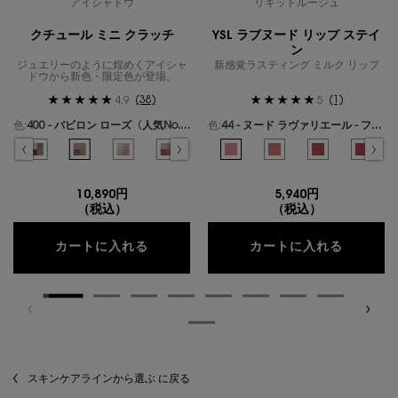
アイシャドウ
リキッドルージュ
クチュール ミニ クラッチ
YSL ラブヌード リップ ステイ
ン
ジュエリーのように煌めくアイシャ
新感覚ラスティング ミルク リップ
ドウから新色・限定色が登場。
(38)
(1)
4.9
5
色:
400 - バビロン ローズ〈人気No.1〉
色:
44 - ヌード ラヴァリエール - フレンチモードなミルキーピンク -
色を選択してください
{1} の場合
色を選択してください
{1} の場合
ールズ のカラー クチュール ミニ クラッチ、1/19
ギリーズ ドリーム のカラー クチュール ミニ クラッチ、2/19
選択済み
300 - カスバ スパイシーズ のカラー クチュール ミニ クラッチ、3/19
選択済み
310 - エキゾチック ミラージュ のカラー クチュール ミニ クラッチ、4/19
選択済み
400 - バビロン ローズ〈人気No.1〉 のカラー クチュール ミニ クラ
選択済み
410 - フォービドゥン ウィスパー のカラー クチュール ミ
選択済み
500 - メディナ グロウ のカラー クチュール ミニ
選択済み
600 - スポンティーニ リリー のカラー
選択済み
44 - ヌード ラヴァリエール - 
選択済み
700 - オーバー ノアール の
選択済み
1 - アンドレスド ピンク
選択済み
710 - オーバー ブ
選択済み
610 - ヌード
選択済み
720 - 
選択済
530 
選
7
10,890円
5,940円
（税込）
（税込）
クチュール ミニ クラッチ
YSL 
カートに入れる
カートに入れる
スキンケアラインから選ぶ に戻る