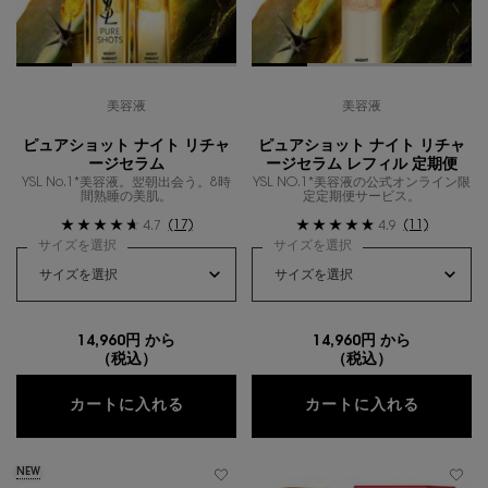
美容液
美容液
ピュアショット ナイト リチャ
ピュアショット ナイト リチャ
ージセラム
ージセラム レフィル 定期便
YSL No.1*美容液。翌朝出会う。8時
YSL NO.1*美容液の公式オンライン限
間熟睡の美肌。
定定期便サービス。
(17)
(11)
4.7
4.9
サイズを選択
サイズを選択
14,960円 から
14,960円 から
（税込）
（税込）
ピュアショット ナイト リチャージセラ
ピュアシ
カートに入れる
カートに入れる
NEW