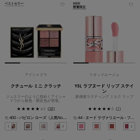
ベストセラー
NEW
数量限定
アイシャドウ
リキッドルージュ
クチュール ミニ クラッチ
YSL ラブヌード リップ ステイ
ン
ジュエリーのように煌めくアイシャ
新感覚ラスティング ミルク リップ
ドウから新色・限定色が登場。
(38)
(1)
4.9
5
色:
400 - バビロン ローズ〈人気No.1〉
色:
44 - ヌード ラヴァリエール - フレンチモードなミルキーピンク -
色を選択してください
{1} の場合
色を選択してください
{1} の場合
ールズ のカラー クチュール ミニ クラッチ、1/19
ギリーズ ドリーム のカラー クチュール ミニ クラッチ、2/19
選択済み
300 - カスバ スパイシーズ のカラー クチュール ミニ クラッチ、3/19
選択済み
310 - エキゾチック ミラージュ のカラー クチュール ミニ クラッチ、4/19
選択済み
400 - バビロン ローズ〈人気No.1〉 のカラー クチュール ミニ クラ
選択済み
410 - フォービドゥン ウィスパー のカラー クチュール ミ
選択済み
500 - メディナ グロウ のカラー クチュール ミニ
選択済み
600 - スポンティーニ リリー のカラー
選択済み
44 - ヌード ラヴァリエール - 
選択済み
700 - オーバー ノアール の
選択済み
1 - アンドレスド ピンク
選択済み
710 - オーバー ブ
選択済み
610 - ヌード
選択済み
720 - 
選択済
530 
選
7