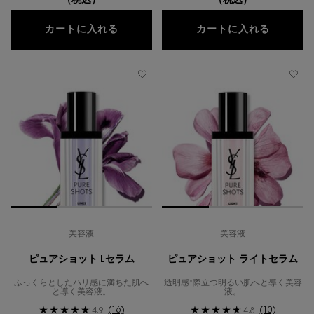
（税込）
（税込）
ピュアショット リロード セラム
オールー
カートに入れる
カートに入れる
美容液
美容液
ピュアショット Lセラム
ピュアショット ライトセラム
ふっくらとしたハリ感に満ちた肌へ
透明感*際立つ明るい肌へと導く美容
と導く美容液。
液。
(16)
(10)
4.9
4.8