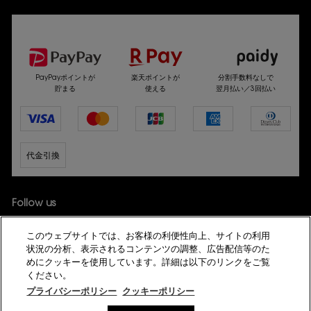
選べるお支払い方法
PayPayポイントが
楽天ポイントが
分割手数料なしで
貯まる
使える
翌月払い／3回払い
代金引換
Follow us
このウェブサイトでは、お客様の利便性向上、サイトの利用
状況の分析、表示されるコンテンツの調整、広告配信等のた
めにクッキーを使用しています。詳細は以下のリンクをご覧
ください。
プライバシーポリシー
クッキーポリシー
© YSL Beauté