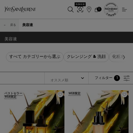
画像検索
0
店
カ
0 カート内の製品
ー
舗
メインコンテンツ
ト
検
美容液
戻る
索
美容液
すべて カテゴリーから選ぶ
クレンジング & 洗顔
化粧水
フィルター
1
フィルターメニュー
フィルターが適用され
ベストセラー
WEB限定
WEB限定