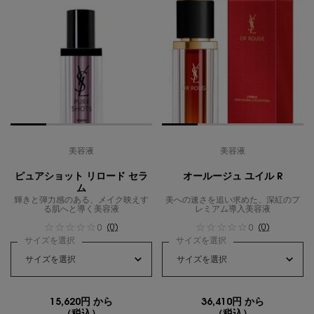
美容液
美容液
ピュアショット リロード セラ
オールージュ ユイル R
ム
輝きと弾力感のある、メイク映えす
美への速さを追い求めた、深紅のプ
る肌へと導く美容液
レミアム導入美容液
(0)
(0)
0
0
サイズを選択
サイズを選択
15,620円 から
36,410円 から