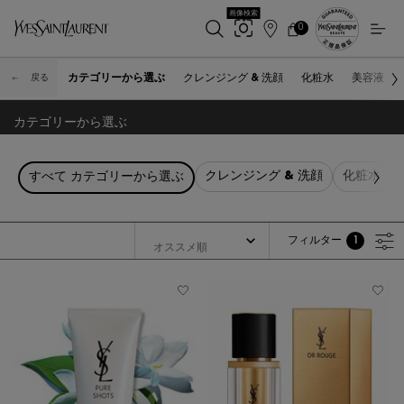
画像検索
0
店
カ
0 カート内の製品
ー
舗
メインコンテンツ
ト
検
カテゴリーから選ぶ
クレンジング & 洗顔
化粧水
美容液
戻る
索
カテゴリーから選ぶ
クレンジング & 洗顔
化粧水
すべて カテゴリーから選ぶ
フィルター
1
フィルターメニュー
フィルターが適用され