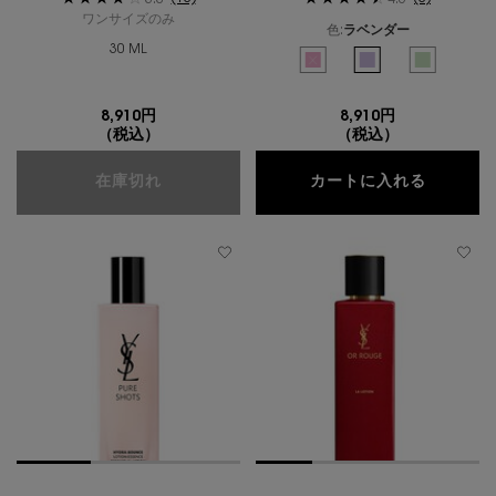
3.8
4.5
ワンサイズのみ
色:
ラベンダー
30 ML
色を選択してください
{1} の場合
選択済み
商品バリエーションは在庫切れで
選択済み
ラベンダー のカラー 
選択済み
グリーン の
8,910円
8,910円
（税込）
（税込）
ピュアショット エアリーライト UV50
トップ 
在庫切れ
カートに入れる