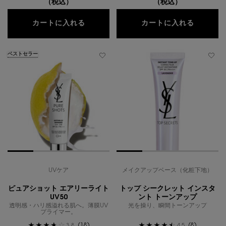
（税込）
（税込）
ピュアショット Lセラム
ピュアシ
カートに入れる
カートに入れる
ベストセラー
UVケア
メイクアップベース（化粧下地）
ピュアショット エアリーライト
トップ シークレット インスタ
UV50
ント トーンアップ
透明感・ハリ感溢れる肌へ。薄膜UV
光を操り、瞬間トーンアップ
プライマー。
(18)
(8)