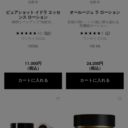
化粧水
化粧水
ピュアショット イドラ エッセ
オールージュ ラ ローション
ンス ローション
瞬間トーンアップ*化粧水。
至福の潤い・ハリ感に満ち溢れる、
高機能ローション。
(56)
(2)
4.8
5
ワンサイズのみ
ワンサイズのみ
150ML
150 ML
11,000円
24,200円
（税込）
（税込）
ピュアショット イドラ エッセンス ロー
オールー
カートに入れる
カートに入れる