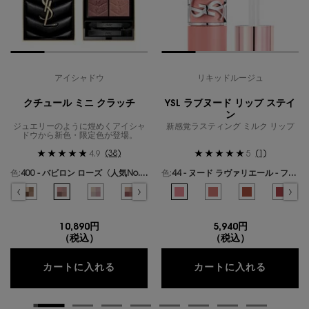
アイシャドウ
リキッドルージュ
クチュール ミニ クラッチ
YSL ラブヌード リップ ステイ
ン
ジュエリーのように煌めくアイシャ
新感覚ラスティング ミルク リップ
ドウから新色・限定色が登場。
(38)
(1)
4.9
5
色:
400 - バビロン ローズ〈人気No.1〉
色:
44 - ヌード ラヴァリエール - フレンチモードなミルキーピンク -
色を選択してください
{1} の場合
色を選択してください
{1} の場合
ールズ のカラー クチュール ミニ クラッチ、1/19
ギリーズ ドリーム のカラー クチュール ミニ クラッチ、2/19
選択済み
300 - カスバ スパイシーズ のカラー クチュール ミニ クラッチ、3/19
選択済み
310 - エキゾチック ミラージュ のカラー クチュール ミニ クラッチ、4/19
選択済み
400 - バビロン ローズ〈人気No.1〉 のカラー クチュール ミニ クラ
選択済み
410 - フォービドゥン ウィスパー のカラー クチュール ミ
選択済み
500 - メディナ グロウ のカラー クチュール ミニ
選択済み
600 - スポンティーニ リリー のカラー
選択済み
44 - ヌード ラヴァリエール - 
選択済み
700 - オーバー ノアール の
選択済み
1 - アンドレスド ピンク
選択済み
710 - オーバー ブ
選択済み
610 - ヌード
選択済み
720 - 
選択済
530 
選
7
10,890円
5,940円
（税込）
（税込）
クチュール ミニ クラッチ
YSL 
カートに入れる
カートに入れる