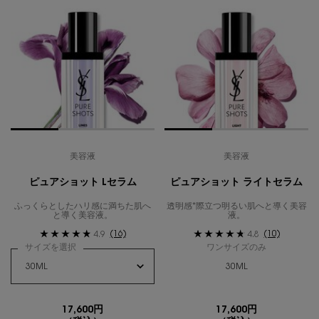
美容液
美容液
ピュアショット Lセラム
ピュアショット ライトセラム
ふっくらとしたハリ感に満ちた肌へ
透明感*際立つ明るい肌へと導く美容
と導く美容液。
液。
(16)
(10)
4.9
4.8
サイズを選択
ワンサイズのみ
30ML
17,600円
17,600円