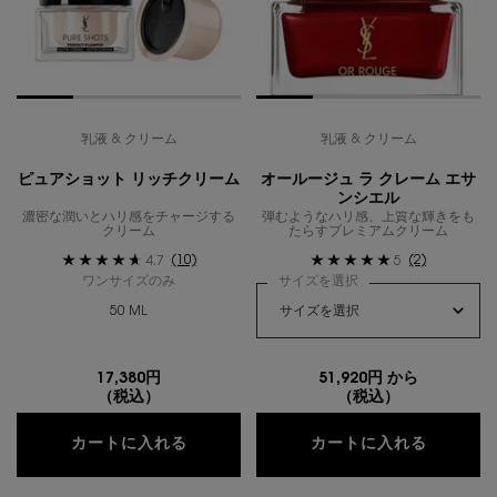
乳液 & クリーム
乳液 & クリーム
ピュアショット リッチクリーム
オールージュ ラ クレーム エサ
ンシエル
濃密な潤いとハリ感をチャージする
弾むようなハリ感、上質な輝きをも
クリーム
たらすプレミアムクリーム
(10)
(2)
4.7
5
ワンサイズのみ
サイズを選択
50 ML
17,380円
51,920円 から
（税込）
（税込）
ピュアショット リッチクリーム
オールー
カートに入れる
カートに入れる