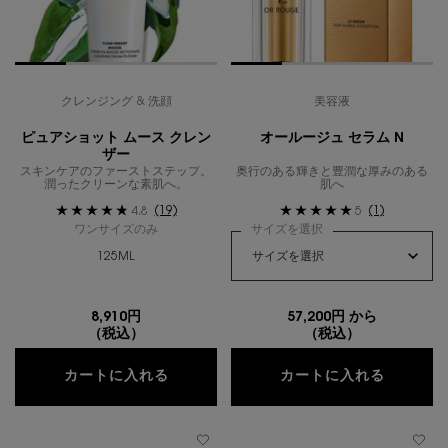
クレンジング & 洗顔
美容液
ピュアショット ムース クレン
オールージュ セラム N
ザー
スキンケアのファーストステップ。
奥行のある輝きと豊潤な厚みのある
潤ったクリーンな素肌へ。
肌へ
(19)
(1)
4.8
5
ワンサイズのみ
サイズを選択
125ML
8,910円
57,200円 から
（税込）
（税込）
ピュアショット ムース クレンザー
オールー
カートに入れる
カートに入れる