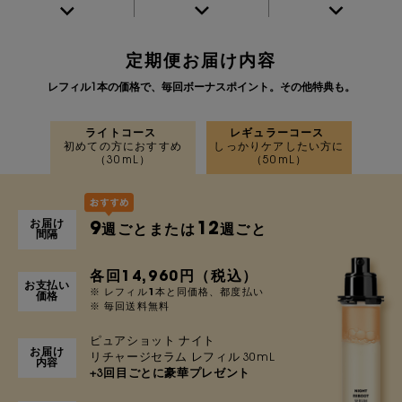
定期便お届け内容
レフィル1本の価格で、毎回ボーナスポイント。その他特典も。
ライトコース
レギュラーコース
初めての方におすすめ
しっかりケアしたい方に
（30mL）
（50mL）
お届け
9
12
週ごとまたは
週ごと
間隔
各回14,960円（税込）
お支払い
※ レフィル1本と同価格、都度払い
価格
※ 毎回送料無料
ピュアショット ナイト
お届け
リチャージセラム レフィル 30mL
内容
+3回目ごとに豪華プレゼント