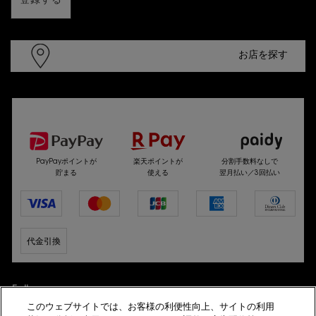
登録する
初回お届け予定日は公式オンライン ブティックでご注文
をいただいてから、通常2～5日間以内となります。
お届け間隔はそれぞれ下記2種類からお選びいただけま
お店を探す
す。
ライトコース：9週間ごとまたは12週間ごと
レギュラーコース：15週間ごとまたは20週間ごと
2回目以降の出荷日は基本的に初回のご注文日からお選び
選べるお支払い方法
の間隔ごとの出荷を予定しております。次回出荷予定日は
マイアカウントの「定期便」画面にてご確認いただけま
す。
PayPayポイントが
楽天ポイントが
分割手数料なしで
初回は出荷時に出荷完了のメールをお送りいたします。2
貯まる
使える
翌月払い／3回払い
回目以降は出荷予定日8日前の確認メールと、出荷完了メ
ールをお送りいたします。
天候の悪化・お住まいの地域や配達状況、その他諸事情等
によりお届けが前後する可能性がございますので、予めご
了承ください。
代金引換
イヴ・サンローラン・ボーテは、配送先不明等によるトラ
ブルに関しては、お客様が登録している連絡先へ連絡する
こと、および製品購入の際指示した送付先に製品を配送等
Follow us
することにより免責されるものとし、また、お届けまでの
このウェブサイトでは、お客様の利便性向上、サイトの利用