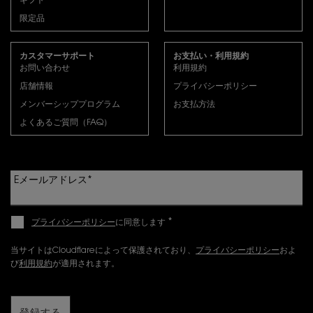
ギフト
上記申込に対して、イヴ・サンローラン・ボーテより承諾
限定品
する旨の電子メールをお客様宛に発信した時点で、お客様
とイヴ・サンローラン・ボーテとの間に本サービスに関す
る売買契約が成立するものとします。ただし、イヴ・サン
カスタマーサポート
お支払い・利用規約
ローラン・ボーテは、過去の注文に関し紛争が生じたお客
お問い合わせ
利用規約
様、以前に本規約を含むイヴ・サンローラン・ボーテの定
店舗情報
プライバシーポリシー
める規約等に違反したことがあるまたは現在詐欺的な活動
メンバーシッププログラム
お支払方法
に関与しているおそれがあるとイヴ・サンローラン・ボー
テが合理的な根拠により考えるお客様、その他の合法的な
よくあるご質問（FAQ）
理由によりお取引すべきでないと考えるお客様のご注文を
お受けしない権利を留保します。
お申し込みには、YSLメンバーシッププログラムにご入会
Eメールアドレス
*
いただく必要がございます。YSLメンバーシッププログラ
ムの詳細は、メンバーシッププログラム会員規約のほか、
イヴ・サンローラン・ボーテ所定のウェブサイト（メンバ
*
プライバシーポリシー
に同意します
ーシッププログラム）をご確認ください。本サービスのお
申し込み後にメンバーシッププログラムを退会された場合
当サイトはCloudflareによって保護されており、
プライバシーポリシー
およ
は、その後の定期便に関しても自動的にキャンセルとな
び
利用規約
が適用されます。
り、お届けできません。予めご了承ください。
お届けについて