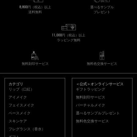
※ イヴ・サンローラン・ボーテの都合により、本サービスのご注
8,800円（税込）以上
選べるサンプル
文後において、製品のリニューアル等に応じ、現品、試供品のお届
送料無料
プレゼント
け内容、また価格等に変更の可能性がございます。本サービスご注
文後のお客様については、以下の各号のいずれかに該当する場合に
限り、価格または内容に変更が生じるものとさせていただきます。
その場合は、イヴ・サンローラン・ボーテから該当するお客様に事
11,000円（税込）以上
前にご連絡をさせていただき、イヴ・サンローラン・ボーテの指定
ラッピング無料
する期日までに指定の方法でご連絡いただくことにより、ご継続、
或いはご解約されるかをご選択いただけます。変更のお知らせ後に
ご連絡なく製品を受領される等、本サービスをご継続いただいた場
合には、変更内容につきご了承いただいたものとします。
無料刻印サービス
無料色交換サービス
(1)本サービスの内容や価格等の変更がお客様の一般の利益に
適合する場合
フッターナビゲーション
(2)本サービスの内容や価格等の変更の必要性、変更後の内容
カテゴリ
＜公式＞オンラインサービス
の相当性、その他の変更に係る事情に照らして合理性がある
リップ（口紅）
ギフトラッピング
場合
アイメイク
無料刻印サービス
フェイスメイク
バーチャルメイク
お申込みについて
ベースメイク
選べるサンプルプレゼント
本サービスのご注文は、公式オンライン ブティックのみ
スキンケア
無料色交換サービス
で承ります。公式オンライン ブティックにて指定する方
フレグランス（香水）
法に従ってお申込みください。