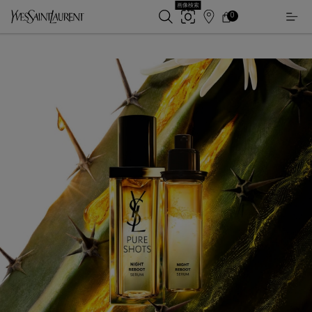
画像検索
0
店
カ
0 カート内の製品
ー
舗
メインコンテンツ
ト
検
索