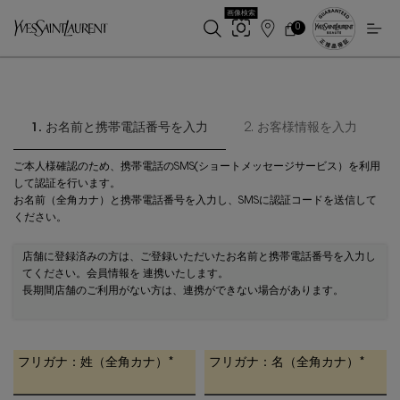
画像検索
0
店
カ
0 カート内の製品
ー
舗
メインコンテンツ
ト
検
索
1.
お名前と携帯電話番号を入力
2.
お客様情報を入力
ご本人様確認のため、携帯電話のSMS(ショートメッセージサービス）を利用
して認証を行います。
お名前（全角カナ）と携帯電話番号を入力し、SMSに認証コードを送信して
ください。
店舗に登録済みの方は、ご登録いただいたお名前と携帯電話番号を入力し
てください。会員情報を 連携いたします。
長期間店舗のご利用がない方は、連携ができない場合があります。
フリガナ：姓（全角カナ）
*
フリガナ：名（全角カナ）
*