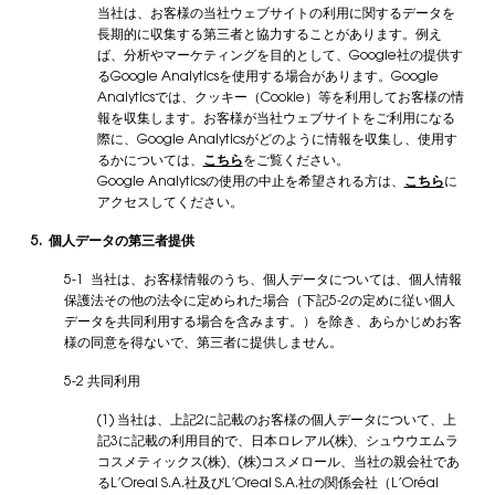
当社は、お客様の当社ウェブサイトの利用に関するデータを
長期的に収集する第三者と協力することがあります。例え
ば、分析やマーケティングを目的として、Google社の提供す
るGoogle Analyticsを使用する場合があります。Google
Analyticsでは、クッキー（Cookie）等を利用してお客様の情
報を収集します。お客様が当社ウェブサイトをご利用になる
際に、Google Analyticsがどのように情報を収集し、使用す
るかについては、
こちら
をご覧ください。
Google Analyticsの使用の中止を希望される方は、
こちら
に
アクセスしてください。
5. 個人データの第三者提供
5-1 当社は、お客様情報のうち、個人データについては、個人情報
保護法その他の法令に定められた場合（下記5-2の定めに従い個人
データを共同利用する場合を含みます。）を除き、あらかじめお客
様の同意を得ないで、第三者に提供しません。
5-2 共同利用
(1) 当社は、上記2に記載のお客様の個人データについて、上
記3に記載の利用目的で、日本ロレアル(株)、シュウウエムラ
コスメティックス(株)、(株)コスメロール、当社の親会社であ
るL’Oreal S.A.社及びL’Oreal S.A.社の関係会社（L’Oréal