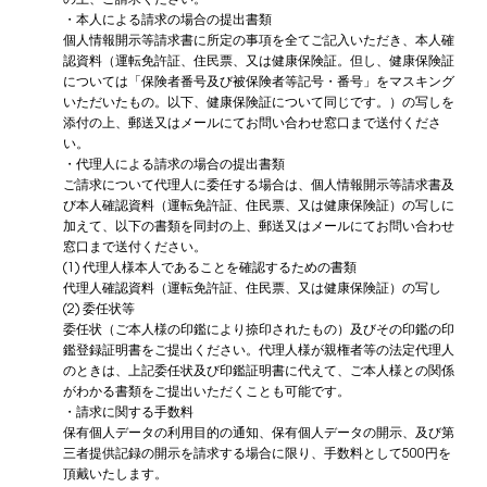
の上、ご請求ください。
・本人による請求の場合の提出書類
個人情報開示等請求書に所定の事項を全てご記入いただき、本人確
認資料（運転免許証、住民票、又は健康保険証。但し、健康保険証
については「保険者番号及び被保険者等記号・番号」をマスキング
いただいたもの。以下、健康保険証について同じです。）の写しを
添付の上、郵送又はメールにてお問い合わせ窓口まで送付くださ
い。
・代理人による請求の場合の提出書類
ご請求について代理人に委任する場合は、個人情報開示等請求書及
び本人確認資料（運転免許証、住民票、又は健康保険証）の写しに
加えて、以下の書類を同封の上、郵送又はメールにてお問い合わせ
窓口まで送付ください。
(1) 代理人様本人であることを確認するための書類
代理人確認資料（運転免許証、住民票、又は健康保険証）の写し
(2) 委任状等
委任状（ご本人様の印鑑により捺印されたもの）及びその印鑑の印
鑑登録証明書をご提出ください。代理人様が親権者等の法定代理人
のときは、上記委任状及び印鑑証明書に代えて、ご本人様との関係
がわかる書類をご提出いただくことも可能です。
・請求に関する手数料
保有個人データの利用目的の通知、保有個人データの開示、及び第
三者提供記録の開示を請求する場合に限り、手数料として500円を
頂戴いたします。