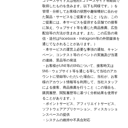
コマースサイト又は他社Eコマースサイト等経由で
取得したものを含みます。以下も同様です。）を
管理・分析してお客様の状態や趣味嗜好に合わせ
た製品・サービスをご提案すること（なお、この
ご提案には、本サービスを提供する店舗での接客
に加え、ウェブサイト等を通じた商品推薦、広告
配信等の方法が含まれます。また、この広告の発
信・送付はFacebook・Instagram等の外部媒体を
通じてなされることがあります。）
・本サービスの運営上必要な事項の通知、キャン
ペーン、コンテスト等のイベントの実施及び当選
の連絡、景品等の発送
・お客様がLINE等のSNSについて、接客時又は
SNS・ウェブサイト等を通じる等して当社のアカ
ウントに登録等いただいた場合に、当社が、お客
様のアカウント情報等を利用して、当社スタッフ
による接客、商品推薦を行うこと（この場合も、
購買履歴、閲覧履歴等に基づく分析結果を使用す
ることがあります。）
・ポイントサービス、アフィリエイトサービス、
ソフトウェアアプリケーション、ディスカッショ
ンスペースの提供
・システムの維持や不具合対応