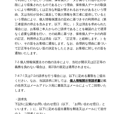
り利用しているという理由、保有個人データが偽りその他不正の手
段により収集されたものであるという理由、保有個人データの取扱
いにより権利若しくは正当な利益が害されるおそれがあるという理
由、又は当社が法令に違反して個人情報を第三者に提供していると
いう理由により、個人情報保護法の定めに基づきその利用停止（第
三者提供の停止を含みます。以下、同じ。）又は消去を求められた
場合には、お客様ご本人からのご請求であることを確認の上で遅滞
なく必要な調査を行い、その結果に基づき、保有個人データの内容
の訂正、利用停止又は消去（以下、「訂正等」と総称します。）を
行い、その旨をお客様に通知します。なお、合理的な理由に基づい
て訂正等を行わない旨の決定をしたときは、お客様に対しその旨を
通知いたします。
7-3 個人情報保護法その他の法令により、当社が開示又は訂正等の
義務を負わない場合は、前2項の規定は適用されません。
7-4 7-1又は7-2の請求を行う場合には、以下に定める書類をご提出
ください。なお、当該請求に対しては、
個人情報開示等請求書
記載
の住所又はメールアドレス宛に書面又はメールによってご回答いた
します。
・請求先
下記8に記載のお問い合わせ窓口（以下、「お問い合わせ窓口」と
いいます。）に、以下に定める提出書類を郵送又はメールにて送付