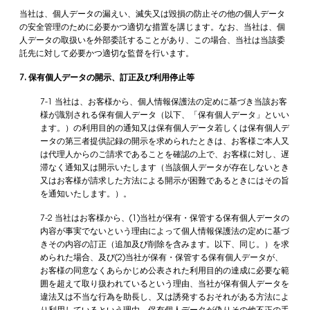
当社は、個人データの漏えい、滅失又は毀損の防止その他の個人データ
の安全管理のために必要かつ適切な措置を講じます。なお、当社は、個
人データの取扱いを外部委託することがあり、この場合、当社は当該委
託先に対して必要かつ適切な監督を行います。
7. 保有個人データの開示、訂正及び利用停止等
7-1 当社は、お客様から、個人情報保護法の定めに基づき当該お客
様が識別される保有個人データ（以下、「保有個人データ」といい
ます。）の利用目的の通知又は保有個人データ若しくは保有個人デ
ータの第三者提供記録の開示を求められたときは、お客様ご本人又
は代理人からのご請求であることを確認の上で、お客様に対し、遅
滞なく通知又は開示いたします（当該個人データが存在しないとき
又はお客様が請求した方法による開示が困難であるときにはその旨
を通知いたします。）。
7-2 当社はお客様から、(1)当社が保有・保管する保有個人データの
内容が事実でないという理由によって個人情報保護法の定めに基づ
きその内容の訂正（追加及び削除を含みます。以下、同じ。）を求
められた場合、及び(2)当社が保有・保管する保有個人データが、
お客様の同意なくあらかじめ公表された利用目的の達成に必要な範
囲を超えて取り扱われているという理由、当社が保有個人データを
違法又は不当な行為を助長し、又は誘発するおそれがある方法によ