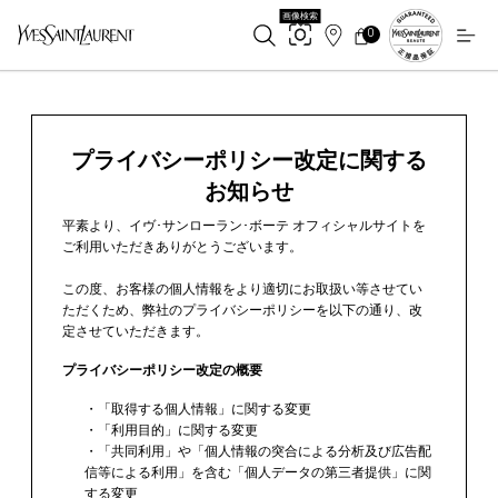
画像検索
0
店
カ
0 カート内の製品
ー
舗
メインコンテンツ
ト
検
索
プライバシーポリシー改定に関する
お知らせ
平素より、イヴ･サンローラン･ボーテ オフィシャルサイトを
ご利用いただきありがとうございます。
この度、お客様の個人情報をより適切にお取扱い等させてい
ただくため、弊社のプライバシーポリシーを以下の通り、改
定させていただきます。
プライバシーポリシー改定の概要
・「取得する個人情報」に関する変更
・「利用目的」に関する変更
・「共同利用」や「個人情報の突合による分析及び広告配
信等による利用」を含む「個人データの第三者提供」に関
する変更