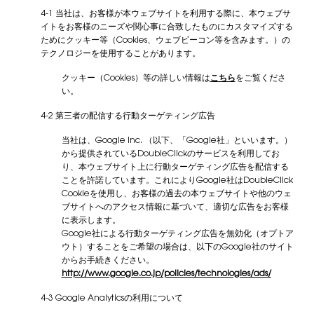
4-1 当社は、お客様が本ウェブサイトを利用する際に、本ウェブサ
イトをお客様のニーズや関心事に合致したものにカスタマイズする
ためにクッキー等（Cookies、ウェブビーコン等を含みます。）の
テクノロジーを使用することがあります。
クッキー（Cookies）等の詳しい情報は
こちら
をご覧くださ
い。
4-2 第三者の配信する行動ターゲティング広告
当社は、Google Inc. （以下、「Google社」といいます。）
から提供されているDoubleClickのサービスを利用してお
り、本ウェブサイト上に行動ターゲティング広告を配信する
ことを許諾しています。これによりGoogle社はDoubleClick
Cookieを使用し、お客様の過去の本ウェブサイトや他のウェ
ブサイトへのアクセス情報に基づいて、適切な広告をお客様
に表示します。
Google社による行動ターゲティング広告を無効化（オプトア
ウト）することをご希望の場合は、以下のGoogle社のサイト
からお手続きください。
http://www.google.co.jp/policies/technologies/ads/
4-3 Google Analyticsの利用について