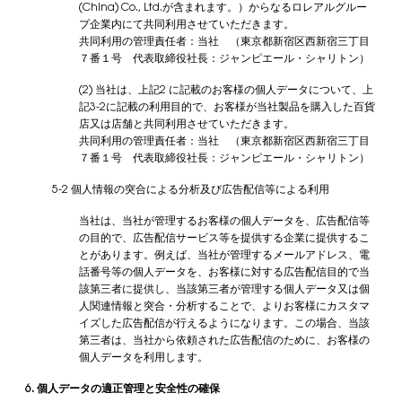
(China) Co., Ltd.が含まれます。）からなるロレアルグルー
プ企業内にて共同利用させていただきます。
共同利用の管理責任者：当社 （東京都新宿区西新宿三丁目
７番１号 代表取締役社長：ジャンピエール・シャリトン）
(2) 当社は、上記2 に記載のお客様の個人データについて、上
記3-2に記載の利用目的で、お客様が当社製品を購入した百貨
店又は店舗と共同利用させていただきます。
共同利用の管理責任者：当社 （東京都新宿区西新宿三丁目
７番１号 代表取締役社長：ジャンピエール・シャリトン）
5-2 個人情報の突合による分析及び広告配信等による利用
当社は、当社が管理するお客様の個人データを、広告配信等
の目的で、広告配信サービス等を提供する企業に提供するこ
とがあります。例えば、当社が管理するメールアドレス、電
話番号等の個人データを、お客様に対する広告配信目的で当
該第三者に提供し、当該第三者が管理する個人データ又は個
人関連情報と突合・分析することで、よりお客様にカスタマ
イズした広告配信が行えるようになります。この場合、当該
第三者は、当社から依頼された広告配信のために、お客様の
個人データを利用します。
6. 個人データの適正管理と安全性の確保