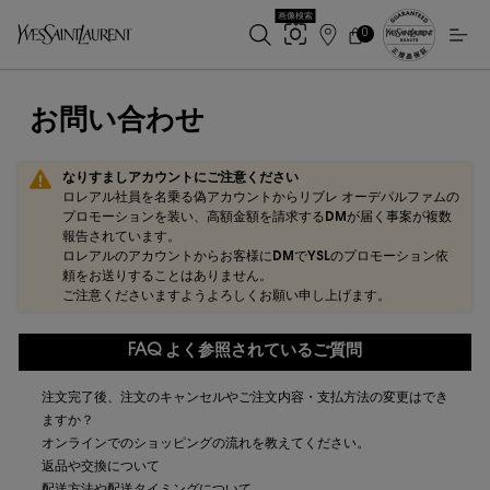
画像検索
0
店
カ
0 カート内の製品
ー
舗
メインコンテンツ
ト
検
索
お問い合わせ
なりすましアカウントにご注意ください
ロレアル社員を名乗る偽アカウントからリブレ オーデパルファムの
プロモーションを装い、高額金額を請求するDMが届く事案が複数
報告されています。
ロレアルのアカウントからお客様にDMでYSLのプロモーション依
頼をお送りすることはありません。
ご注意くださいますようよろしくお願い申し上げます。
FAQ よく参照されているご質問
注文完了後、注文のキャンセルやご注文内容・支払方法の変更はでき
ますか？
オンラインでのショッピングの流れを教えてください。
返品や交換について