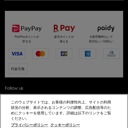
選べるお支払い方法
PayPayポイントが
楽天ポイントが
分割手数料なしで
貯まる
使える
翌月払い／3回払い
代金引換
Follow us
このウェブサイトでは、お客様の利便性向上、サイトの利用
状況の分析、表示されるコンテンツの調整、広告配信等のた
めにクッキーを使用しています。詳細は以下のリンクをご覧
ください。
プライバシーポリシー
クッキーポリシー
© YSL Beauté