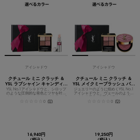
アイシャドウ
アイシャドウ
クチュール ミニ クラッチ ＆
クチュール ミニ クラッチ ＆
YSL ラブシャイン キャンディグ
YSL メイクミーブラッシュ パウ
YSL No.1アイシャドウと、シロップ
レーズ ギフトセット
ジュエリーのように煌めくYSL No.1
ダー ギフトセット
のような圧倒的な発色とツヤを叶え
アイシャドウと、ヴェールのような
るリップスティックのメイクアップ
ふんわり発色が1日中*続くパウダー
ギフト。
(0)
チークのカラーメイクセット。
(0)
0
0
16,940円
19,250円