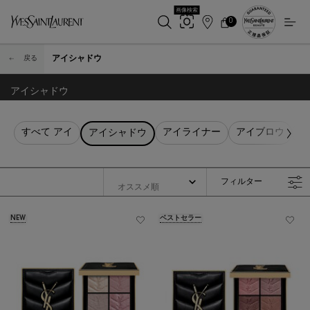
画像検索
0
店
カ
0 カート内の製品
ー
舗
メインコンテンツ
ト
検
アイシャドウ
戻る
索
アイシャドウ
すべて アイ
アイライナー
アイブロウ
マ
アイシャドウ
フィルター
フィルターメニュー
NEW
ベストセラー