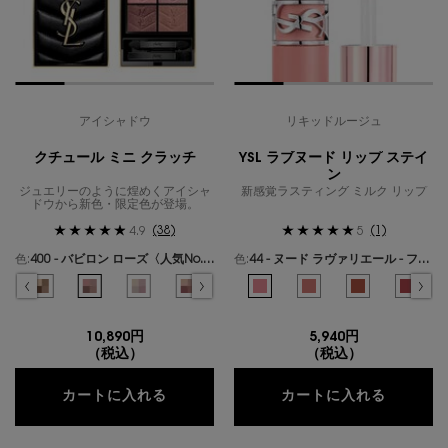
アイシャドウ
リキッドルージュ
クチュール ミニ クラッチ
YSL ラブヌード リップ ステイ
ン
ジュエリーのように煌めくアイシャ
新感覚ラスティング ミルク リップ
ドウから新色・限定色が登場。
(38)
(1)
4.9
5
色:
400 - バビロン ローズ〈人気No.1〉
色:
44 - ヌード ラヴァリエール - フレンチモードなミルキーピンク -
色を選択してください
{1} の場合
色を選択してください
{1} の場合
ールズ のカラー クチュール ミニ クラッチ、1/19
ギリーズ ドリーム のカラー クチュール ミニ クラッチ、2/19
選択済み
300 - カスバ スパイシーズ のカラー クチュール ミニ クラッチ、3/19
選択済み
310 - エキゾチック ミラージュ のカラー クチュール ミニ クラッチ、4/19
選択済み
400 - バビロン ローズ〈人気No.1〉 のカラー クチュール ミニ クラ
選択済み
410 - フォービドゥン ウィスパー のカラー クチュール ミ
選択済み
500 - メディナ グロウ のカラー クチュール ミニ
選択済み
600 - スポンティーニ リリー のカラー
選択済み
44 - ヌード ラヴァリエール - 
選択済み
700 - オーバー ノアール の
選択済み
1 - アンドレスド ピンク
選択済み
710 - オーバー ブ
選択済み
610 - ヌード
選択済み
720 - 
選択済
530 
選
7
10,890円
5,940円
（税込）
（税込）
クチュール ミニ クラッチ
YSL 
カートに入れる
カートに入れる