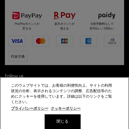
選べるお支払い方法
PayPayポイントが
楽天ポイントが
分割手数料なしで
貯まる
使える
翌月払い／3回払い
代金引換
Follow us
このウェブサイトでは、お客様の利便性向上、サイトの利用
状況の分析、表示されるコンテンツの調整、広告配信等のた
めにクッキーを使用しています。詳細は以下のリンクをご覧
ください。
プライバシーポリシー
クッキーポリシー
© YSL Beauté
閉じる
プライバシーポリシー
サイト利用規約
会員規約
特定商取引法に基づく表示
サイトマップ
模倣サイトにご注意ください
美容部員新卒採用