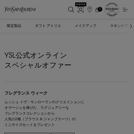
画像検索
0
店
カ
0 カート内の製品
ー
舗
メインコンテンツ
ト
検
限定製品
ギフト アトリエ
メイクアップ
スキンケア
索
YSL公式オンライン
スペシャルオファー
フレグランス ウィーク
ムッシュ イヴ・サンローランのクリエイションに
​オマージュを捧げた、ラグジュアリーな
フレグランスコレクションから
人気の2種（ブラウス & ジャンプスーツ）の
ミニサイズセットをプレゼント