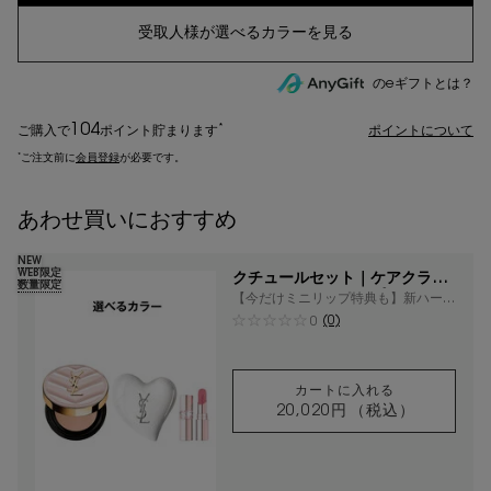
のeギフトとは？
104
*
ご購入で
ポイント
貯まります
ポイントについて
*
ご注文前に
会員登録
が必要です。
あわせ買いにおすすめ
NEW
WEB限定
クチュールセット｜ケアクラッ
数量限定
シュ セラムクリーム & ラディ
【今だけミニリップ特典も】新ハート
アント タッチ グロウパクト
のお守りクリームと、みずみずしく弾
(0)
0
むようなツヤを叶えるクッションファ
ンデーション
カートに入れる
20,020円
（税込）
クチュールセット｜