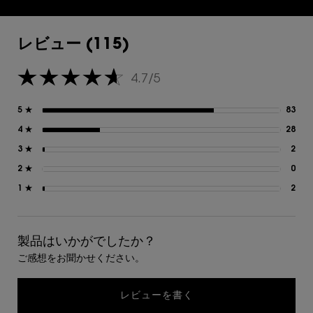
レビュー
レビュー (115)
4.7/5
5星中4.7。
5 ★
83
83
4 ★
28
28
3 ★
2
2 
2 ★
0
0 
1 ★
2
2 
製品はいかがでしたか？
ご感想をお聞かせください。
レビューを書く