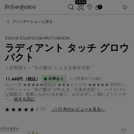
画像検索
0
店
カ
0 カート内の製品
ー
舗
メインコンテンツ
ト
検
ファンデーション に戻る
索
TOUCHE ÉCLAT GLOW-PACT CUSHION
ラディアント タッチ グロウ
パクト
＜定期便も＞“光の魔法”による立体水光肌*¹
在庫あり
2～5営業日でお届け
11,440円
（税込）
カバー力 ★★★★★持続力 ★★★☆☆ツヤ ★★★★★ SPF50＋
／PA＋＋＋＋ “光の魔法”が叶える、立体水光肌*1。 ハイカバー
な薄膜が、密着しながら光を操り、みずみずしく弾むようなツヤ
へ ...
続きを読む
4.7/5
（115 件のレビューを見る）
ベストセラー