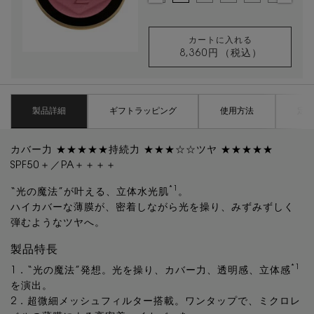
カートに入れる
8,360円
（税込）
YSL メイクミーブ
PDP Tabs
製品詳細
ギフトラッピング
使用方法
定期
カバー力 ★★★★★持続力 ★★★☆☆ツヤ ★★★★★
SPF50＋／PA＋＋＋＋
*1
“光の魔法”が叶える、立体水光肌
。
ハイカバーな薄膜が、密着しながら光を操り、みずみずしく
弾むようなツヤへ。
製品特長
*1
1．“光の魔法”発想。光を操り、カバー力、透明感、立体感
を演出。
2．超微細メッシュフィルター搭載。ワンタップで、ミクロレ