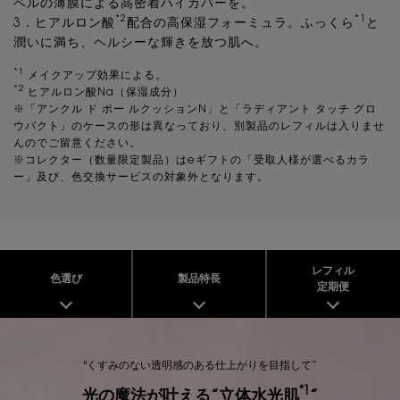
ベルの薄膜による高密着ハイカバーを。
*2
*1
3．ヒアルロン酸
配合の高保湿フォーミュラ。ふっくら
と
潤いに満ち、ヘルシーな輝きを放つ肌へ。
*1
メイクアップ効果による。
*2
ヒアルロン酸Na（保湿成分）
※「アンクル ド ポー ルクッションN」と「ラディアント タッチ グロ
ウパクト」のケースの形は異なっており、別製品のレフィルは入りませ
んのでご留意ください。
※コレクター（数量限定製品）はeギフトの「受取人様が選べるカラ
ー」及び、色交換サービスの対象外となります。
YSL_WW-50921YSL_index
レフィル
色選び
製品特長
定期便
"くすみのない透明感のある仕上がりを目指して”
*1
光の魔法が叶える”立体水光肌
”