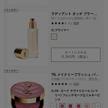
ベストセラー
ラディアント タッチ ブラープラ
イマー
均一でなめらかな透明肌へ導く”光の
魔法”。YSL NO.1メイクアップベース
(84)
4.3
色:
プライマー
利用可能な1色
選択済み
プライマー のカラー ラディアント タッチ 
カートに入れる
8,360円
（税込）
ラディアント タッ
ベストセラー
YSL メイクミーブラッシュ パウ
ダー
主役級パウダーチークから、限定色が
登場。
(33)
4.8
色:
44 - ヌード ラヴァリエール [シマ
リー] フレンチモードなミルキーピ
ンク
色を選択してください
{1} の場合
選択済み
03 - ミスチヴァス マゼンタ​ [マット] 視線を奪う、大胆で華やかな
選択済み
06 - ローズ ヘイズ [マット] 温かみのあるソフトコーラル の
選択済み
10 - スターダスト ラブ [スパークル] コットンキャ
選択済み
37 - ピーチー ヌード [マット] センシュアルな
選択済み
42 - ベビードール ピンク [サテン] ピ
選択済み
44 - ヌード ラヴァリエール [シマ
選択済み
54 - ベリー バン [マット]
選択済み
66 - フューシャ フ
選択済み
68 - ペパリー 
選択済み
69 - ラ
選択
93