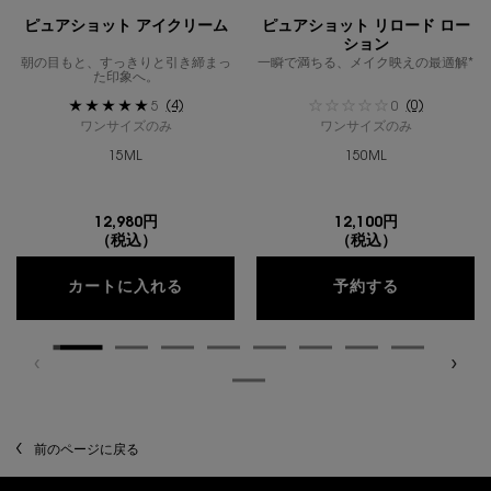
ピュアショット アイクリーム
ピュアショット リロード ロー
ション
朝の目もと、すっきりと引き締まっ
一瞬で満ちる、メイク映えの最適解*
た印象へ。​
(4)
(0)
5
0
ワンサイズのみ
ワンサイズのみ
15ML
150ML
12,980円
12,100円
（税込）
（税込）
ピュアショット アイクリーム
ピュアショ
カートに入れる
予約する
閲覧履歴
前のページに戻る