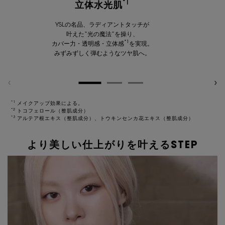
*1
立体水光肌
YSLの名品、ラディアントタッチが
叶えた“光の魔法”を操り、
*1
カバー力・透明感・立体感
を実現。
みずみずしく弾むようなツヤ肌へ。
*1
メイクアップ効果による。
*2
トコフェロール（整肌成分）
*3
アルテア根エキス（整肌成分）、トウキンセンカ花エキス（整肌成分）
より美しい仕上がりを叶えるSTEP
より美しい仕上がりを叶えるSTEP