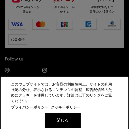
PayPayポイントが
楽天ポイントが
分割手数料なしで
貯まる
使える
翌月払い／3回払い
代金引換
Follow us
このウェブサイトでは、お客様の利便性向上、サイトの利用
状況の分析、表示されるコンテンツの調整、広告配信等のた
めにクッキーを使用しています。詳細は以下のリンクをご覧
© YSL Beauté
ください。
プライバシーポリシー
サイト利用規約
会員規約
特定商取引法に基づく表示
プライバシーポリシー
クッキーポリシー
サイトマップ
模倣サイトにご注意ください
美容部員新卒採用
数量
閉じる
−
+
10,670円
（税込）
―
カートに入れる
YSL