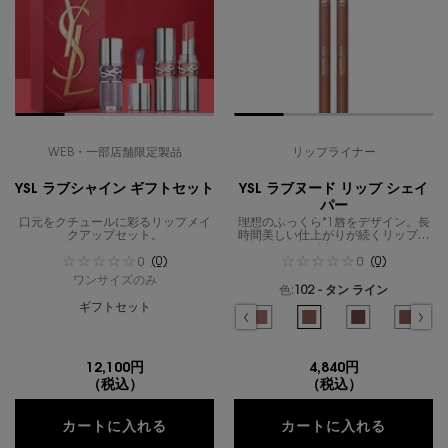
WEB・一部店舗限定製品
リップライナー
YSL ラブシャイン ギフトセット
YSL ラブヌード リップ シェイ
パー
口元をクチュールに彩るリップメイ
理想のふっくら*1唇をデザイン。長
クアップセット。
時間美しい仕上がりが続くリップラ
イナー。
(0)
(0)
0
0
ワンサイズのみ
色:
102 - タン ライン
ギフトセット
色を選択してください
{1} の場合
選択済み
商品バリエーションは在庫切れです, 1 - アン
選択済み
44 - ヌード ラヴァリエール のカラ
選択済み
102 - タン ライン のカ
選択済み
103 - ブラッ
選択済
104 
12,100円
4,840円
（税込）
（税込）
YSL ラブシャイン ギフトセット
YSL 
カートに入れる
カートに入れる