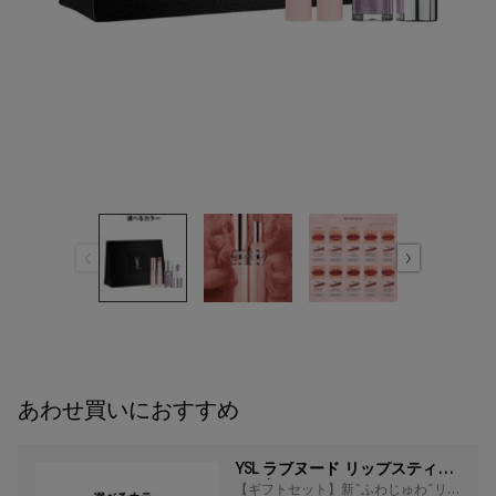
あわせ買いにおすすめ
YSL ラブヌード リップスティッ
ク ギフトセット
【ギフトセット】新“ふわじゅわ”リッ