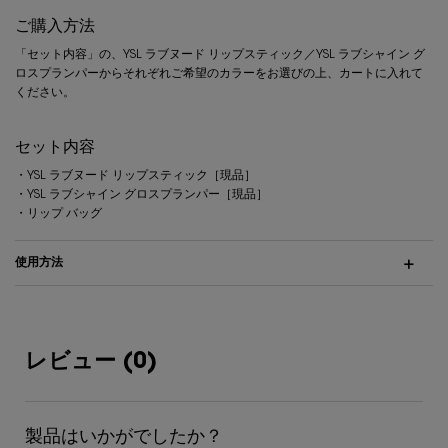
ご購入方法
「セット内容」の、YSL ラブヌード リップスティック／YSL ラブシャイン グ
ロスプランパーからそれぞれご希望のカラーをお選びの上、カートに入れて
ください。
セット内容
・YSL ラブヌード リップスティック［現品］
・YSL ラブシャイン グロスプランパー［現品］
・リップ バッグ
使⽤⽅法
PDP Hero Banner
Video Content
PDP Content Tiles Multiple with Title
PDP Section - FAQs
レビュー
レビュー (0)
製品はいかがでしたか？