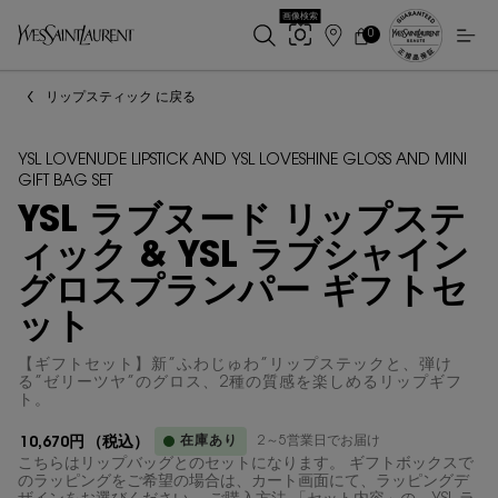
画像検索
0
店
カ
0 カート内の製品
ー
舗
メインコンテンツ
ト
検
リップスティック に戻る
索
YSL LOVENUDE LIPSTICK AND YSL LOVESHINE GLOSS AND MINI
GIFT BAG SET
YSL ラブヌード リップステ
ィック & YSL ラブシャイン
グロスプランパー ギフトセ
ット
【ギフトセット】新”ふわじゅわ”リップステックと、弾け
る”ゼリーツヤ”のグロス、2種の質感を楽しめるリップギフ
ト。
在庫あり
2～5営業日でお届け
10,670円
（税込）
こちらはリップバッグとのセットになります。 ギフトボックスで
のラッピングをご希望の場合は、カート画面にて、ラッピングデ