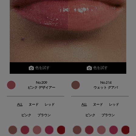
色を試す
色を試す
No.209
No.214
ピンク デザイアー
ウェット グアバ
ALL
ヌード
レッド
ALL
ヌード
レッド
ピンク
ブラウン
ピンク
ブラウン