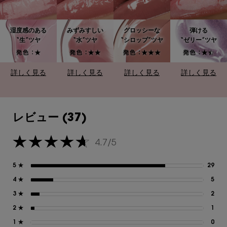
湿度感のある
みずみすしい
グロッシーな
弾ける
“生”ツヤ
“水”ツヤ
“シロップ”ツヤ
“ゼリー”ツヤ
詳しく見る
詳しく見る
詳しく見る
詳しく見る
レビュー
レビュー (37)
4.7/5
5星中4.7。
5 ★
29
29
4 ★
5
5 
3 ★
2
2 
2 ★
1
1 
1 ★
0
0 