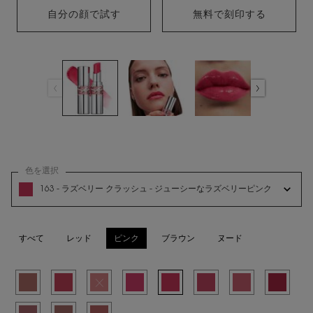
自分の顔で試す
YSL ラブシャイン リップスティック
無料で刻印する
色を選択
YSL ラブシャイン リップスティック の 色 を選択してください
163 - ラズベリー クラッシュ - ジューシーなラズベリーピンク
すべて
レッド
ピンク
ブラウン
ヌード
選択済み
10 - スターダスト ラブ【パール入り】 - とろけるソルベのような煌めくシュガリ
選択済み
12 - エレクトリック ラブ - フレッシュなピンクコーラル, 2/11
選択済み
商品バリエーションは在庫切れです, 44 - ヌード ラヴァリエ
選択済み
45 - コーラル クラッシュ - ビビッドなチェリーレッド
選択済み
163 - ラズベリー クラッシュ - ジュー
選択済み
208 - ラズベリー シャイン -
選択済み
209 - ピンク デ
選択済み
212 - デ
選択済み
213 - ピンク トリップ - ソフトなシュガーピンク, 9/11
選択済み
214 - ウェット グアバ - 唇に溶け込むミスティーピンク, 10/11
選択済み
215 - プラム レヴィテーション【パール入り】 - ルビー