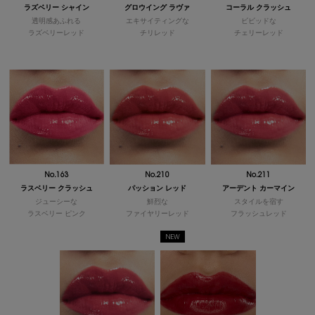
ラズベリー シャイン
グロウイング ラヴァ
コーラル クラッシュ
透明感あふれる
エキサイティングな
ビビッドな
ラズベリーレッド
チリレッド
チェリーレッド
No.163
No.210
No.211
ラスベリー クラッシュ
パッション レッド
アーデント カーマイン
ジューシーな
鮮烈な
スタイルを宿す
ラスベリー ピンク
ファイヤリーレッド
フラッシュレッド
NEW