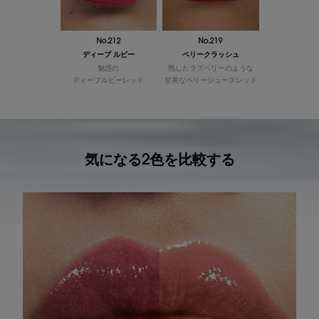
No.212
No.219
ディープ ルビー
ベリークラッシュ
魅惑の
熟したラズベリーのような
ディープルビーレッド
甘美なベリージュースレッド
気になる2色を比較する