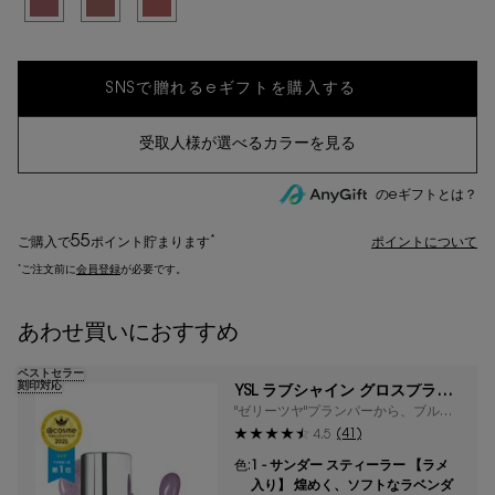
のeギフトとは？
55
*
ご購入で
ポイント
貯まります
ポイントについて
*
ご注文前に
会員登録
が必要です。
あわせ買いにおすすめ
ベストセラー
刻印対応
YSL ラブシャイン グロスプラン
パー
"ゼリーツヤ"プランパーから、ブルー
ラメ入り色が限定登場
(41)
4.5
色:
1 - サンダー スティーラー 【ラメ
入り】 煌めく、ソフトなラベンダ