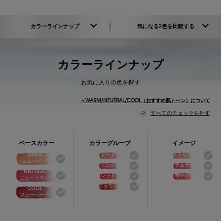
YSL_WW-51209YSL_index
カラーラインナップ
気になる2色を比較する
カラーラインナップ
お気に入りの色を探す
＋WARM/NEUTRAL/COOL（おすすめ肌トーン）について
すべてのチェックを外す
ベースカラー
カラーグループ
イメージ
WARM
ヌード
ベストセラー
イエローベース
ピンク
ナチュラル
NEUTRAL
レッド
華やか
ニュートラル
ブラウン
COOL
ブルーベース