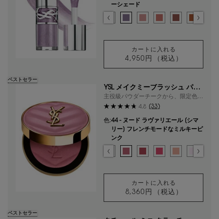
ーシェード
色を選択してください
{1} の場合
選択済み
44 - ヌード ラヴァリエール - フレンチモードな
選択済み
0 - クリスタル ダスト 【ラメ入り】 澄ん
選択済み
1 - サンダー スティーラー 【ラメ
選択済み
2 - ラッキー ムーンストーン
選択済み
3 - メロウ マロウ -
選択済み
4 - ハニー ピ
選択済み
5 - カリ
選択
6 
カートに入れる
4,950円
（税込）
YSL ラブシャイン
ベストセラー
YSL メイクミーブラッシュ パウ
ダー
主役級パウダーチークから、限定色が
登場。
(33)
4.8
色:
44 - ヌード ラヴァリエール [シマ
リー] フレンチモードなミルキーピ
ンク
色を選択してください
{1} の場合
選択済み
03 - ミスチヴァス マゼンタ​ [マット] 視線を奪う、大胆で華やかな
選択済み
06 - ローズ ヘイズ [マット] 温かみのあるソフトコーラル の
選択済み
10 - スターダスト ラブ [スパークル] コットンキャ
選択済み
37 - ピーチー ヌード [マット] センシュアルな
選択済み
42 - ベビードール ピンク [サテン] ピ
選択済み
44 - ヌード ラヴァリエール [シマ
選択済み
54 - ベリー バン [マット]
選択済み
66 - フューシャ フ
選択済み
68 - ペパリー 
選択済み
69 - ラ
選択
93
カートに入れる
8,360円
（税込）
YSL メイクミーブ
ベストセラー