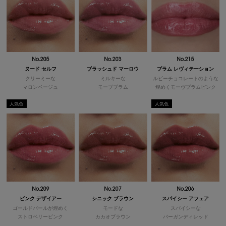
No.205
No.203
No.215
ヌード セルフ
ブラッシュド マーロウ
プラム レヴィテーション
クリーミーな
ミルキーな
ルビーチョコレートのような
マロンベージュ
モーブプラム
煌めくモーヴプラムピンク
人気色
人気色
No.209
No.207
No.206
ピンク デザイアー
シニック ブラウン
スパイシー アフェア
ゴールドパールが煌めく
モードな
スパイシーな
ストロベリーピンク
カカオブラウン
バーガンディレッド