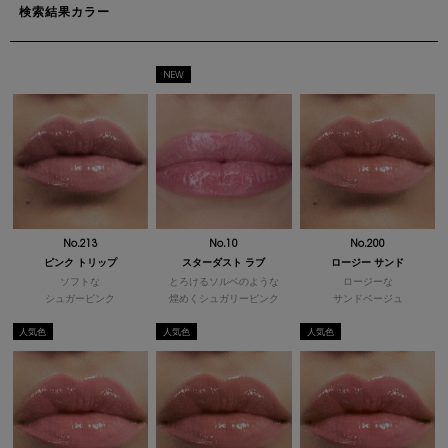
検索結果カラー
NEW
No.213
No.10
No.200
ピンク トリップ
スターダスト ラブ
ロージー サンド
ソフトな
とろけるソルベのような
ロージーな
シュガーピンク
煌めくシュガリーピンク
サンドベージュ
人気色
人気色
人気色