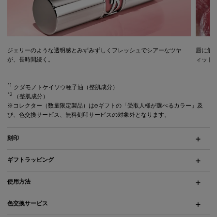
ジェリーのような透明感とみずみずしくフレッシュでシアーなツヤ
唇に触
が、長時間続く。
ィット
*1
クダモノトケイソウ種子油（整肌成分）
*2
（整肌成分）
※コレクター（数量限定製品）はeギフトの「受取人様が選べるカラー」及
び、色交換サービス、無料刻印サービスの対象外となります。
刻印
ギフトラッピング
使用方法
色交換サービス