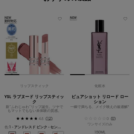
NEW
NEW
刻印対応
リップスティック
化粧水
YSL ラブヌード リップスティッ
ピュアショット リロード ロー
ク
ション
新“ふわじゅわ”リップ誕生。ツヤで
一瞬で満ちる、メイク映えの最適解*
もマットでもない未体験の質感。
(12)
(0)
4.8
0
ワンサイズのみ
色:
1 - アンドレスド ピンク - センシュアルなピンクヌード -
150ML