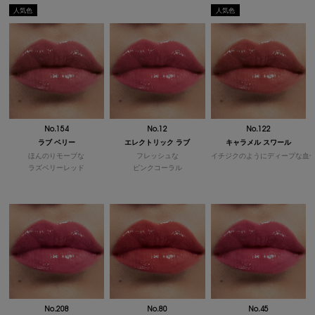
人気色
人気色
No.154
No.12
No.122
ラブ ベリー
エレクトリック ラブ
キャラメル スワール
ほんのりモーブな
フレッシュな
イチジクのようにディープな
血
ラズベリーレッド
ピンクコーラル
No.208
No.80
No.45