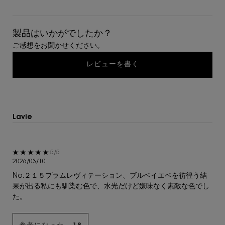
製品はいかがでしたか？
ご感想をお聞かせください。
レビューを書く
Lavie
5星中5。
5/5
2026/03/10
No.２１５プラムレヴィテーション、ブルベイエベを彷徨う結
果が出る私にも馴染む色で、水光だけど嫌味なく素敵な色でし
た。