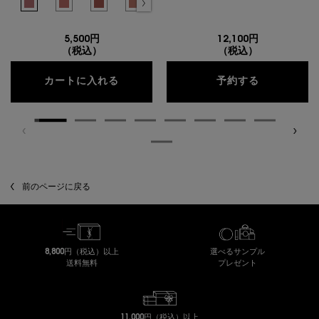
色を選択してください
{1} の場合
選択済み
1 - アンドレスド ピンク - センシュアルなピンクヌード - のカラー YSL ラ
選択済み
44 - ヌード ラヴァリエール - フレンチモードなミルキーピンク - 
選択済み
7 - イリシット ヌード - シックなローズヌード - のカラー
選択済み
2 - サッシー ピーチ - 抜け感のあるピーチヌード 
選択済み
3 - トープ フラート - 温かみのあるト
選択済み
4 - レッド ハンデッド - 高
選択済み
5 - アップル シン 
選択済み
商品バリエー
選
8
5,500円
12,100円
（税込）
（税込）
YSL ラブヌード リップスティック
ピュアショ
カートに入れる
予約する
閲覧履歴
前のページに戻る
8,800円（税込）以上
選べるサンプル
送料無料
プレゼント
11,000円（税込）以上