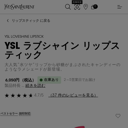
画像検索
0
店
カ
0 カート内の製品
ー
舗
メインコンテンツ
ト
検
リップスティック に戻る
索
YSL LOVESHINE LIPSTICK
YSL ラブシャイン リップス
ティック
大人気”水ツヤ”リップから砂糖がまぶされたキャンディーの
ようなラメシェードが新登場。
在庫あり
2～5営業日でお届け
6,050円
（税込）
製品特長 ...
続きを読む
4.7/5
（37 件のレビューを見る）
ベストセラー
刻印対応