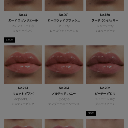
No.44
No.201
No.150
ヌード ラヴァリエール
ローズウッド ブラッシュ
ヌード ランジェリー
フレンチモードな
クリアな
ジューシーな
ミルキーピンク
ローズウッドベージュ
ミルキーピーチ
人気色
No.214
No.204
No.202
ウェット グアバ
メルテッド ハニー
ピーチー グロウ
みずみずしい
とろける
シュガーレスな
ミスティーピンク
テンダーハニーベージュ
ダスティピーチ
NEW