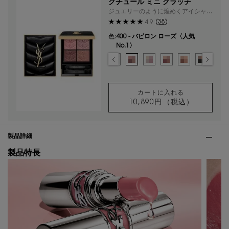
クチュール ミニ クラッチ
ジュエリーのように煌めくアイシャド
ウから新色・限定色が登場。
(38)
4.9
色:
400 - バビロン ローズ〈人気
No.1〉
色を選択してください
{1} の場合
選択済み
100 - ストラ ドールズ のカラー クチュール ミニ クラッチ、1/
選択済み
200 - ギリーズ ドリーム のカラー クチュール ミニ クラ
選択済み
300 - カスバ スパイシーズ のカラー クチュール 
選択済み
310 - エキゾチック ミラージュ のカラー 
選択済み
400 - バビロン ローズ〈人気No.1
選択済み
410 - フォービドゥン ウィス
選択済み
500 - メディナ グロウ
選択済み
600 - スポンテ
選択済み
700 - 
選択
71
カートに入れる
10,890円
（税込）
クチュール ミニ 
VTO起動スクリプト
PDP Tabs
製品詳細
製品特長