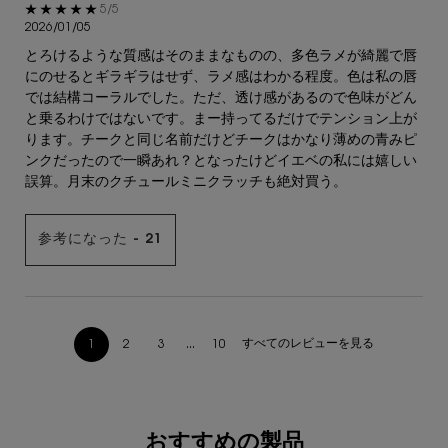
5星中5。
5/5
2026/01/05
とろけるような質感はそのままなものの、多色ラメが綺麗で唇
にのせるとギラギラはせず、ラメ感はわかる程度。色は私の唇
では結構コーラルでした。ただ、透け感があるので色味がどん
と乗るわけではないです。まー持ってるだけでテンション上が
ります。チークと同じ名前だけどチークはかなり薄めの青みピ
ンクだったので一瞬あれ？となったけどイエベの私には嬉しい
誤算。月末のクチュールミニクラッチも絶対買う。
参考になった -
21
すべてのレビューを見る
1
2
3
...
10
ページ 1/10。 現在のページ
あなたへのおすすめ
おすすめの製品