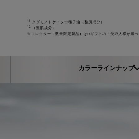
*1
クダモノトケイソウ種子油（整肌成分）
*2
（整肌成分）
※コレクター（数量限定製品）はeギフトの「受取人様が選
YSL_WW-51209YSL_index
カラーラインナップ