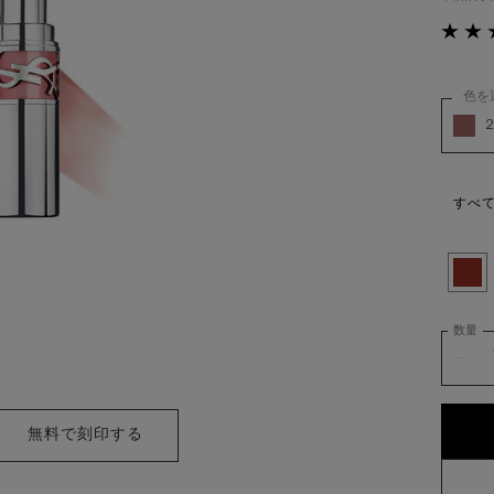
色を
YSL 
すべ
選択済
122
数量
−
ラブシャイン リップスティック
無料で刻印する