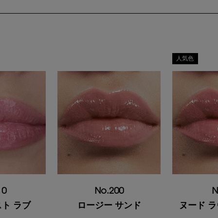
人気色
10
No.200
N
ト ラブ
ロージー サンド
ヌード 