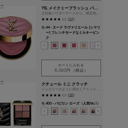
ラー
YSL メイクミーブラッシュ パウ
ダー
主役級パウダーチークから、限定色が
登場。
(33)
4.8
色:
44 - ヌード ラヴァリエール [シマリ
ー] フレンチモードなミルキーピン
ク
色を選択してください
{1} の場合
選択済み
03 - ミスチヴァス マゼンタ​ [マット] 視線を奪う、大胆で華やかなマゼンタピンク
選択済み
06 - ローズ ヘイズ [マット] 温かみのあるソフトコーラル のカラー YSL
選択済み
10 - スターダスト ラブ [スパークル] コットンキャンディーのよう
選択済み
37 - ピーチー ヌード [マット] センシュアルなピーチーヌード
選択済み
42 - ベビードール ピンク [サテン] ピュアな雰囲気の
選択済み
44 - ヌード ラヴァリエール [シマリー] フレ
選択済み
54 - ベリー バン [マット] キュートなベ
選択済み
66 - フューシャ フィズ [スパー
選択済み
68 - ペパリー ピンク [マッ
選択済み
69 - ラベンダー ラ
選択済み
93 - レストレ
カートに入れる
8,360円
（税込）
YSL メイクミーブラッシュ 
ラー
クチュール ミニ クラッチ
ジュエリーのように煌めくアイシャド
ウから新色・限定色が登場。
(38)
4.9
色:
400 - バビロン ローズ〈人気No.1〉
色を選択してください
{1} の場合
選択済み
100 - ストラ ドールズ のカラー クチュール ミニ クラッチ、1/19
選択済み
200 - ギリーズ ドリーム のカラー クチュール ミニ クラッチ、2/19
選択済み
300 - カスバ スパイシーズ のカラー クチュール ミニ クラッチ
選択済み
310 - エキゾチック ミラージュ のカラー クチュール ミ
選択済み
400 - バビロン ローズ〈人気No.1〉 のカラー 
選択済み
410 - フォービドゥン ウィスパー のカラー
選択済み
500 - メディナ グロウ のカラー ク
選択済み
600 - スポンティーニ リリー
選択済み
700 - オーバー ノア
選択済み
710 - オーバー
選択済み
720 - 
選択
73