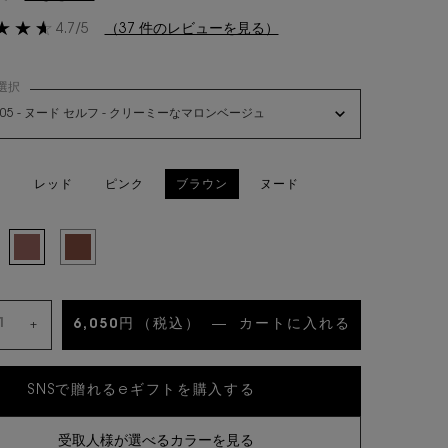
4.7/5
（37 件のレビューを見る）
選択
ラブシャイン リップスティック の 色 を選択してください
205 - ヌード セルフ - クリーミーなマロンベージュ
て
レッド
ピンク
ブラウン
ヌード
み
 - キャラメル スワール - イチジクのようにディープな血色ブラウン, 1/3
選択済み
205 - ヌード セルフ - クリーミーなマロンベージュ, 2/3
選択済み
207 - シニック ブラウン - モードなカカオブラウン, 3/3
6,050円
（税込）
―
カートに入れる
YSL ラブ
+