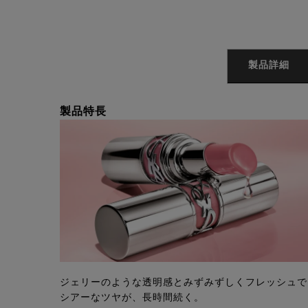
VTO起動スクリプト
PDP Tabs
製品詳細
製品特長
ジェリーのような透明感とみずみずしくフレッシュで
シアーなツヤが、長時間続く。