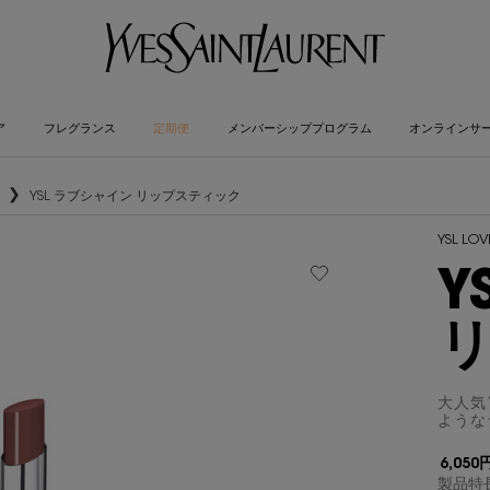
ア
フレグランス
定期便
メンバーシッププログラム
オンラインサ
YSL ラブシャイン リップスティック
YSL LOV
Y
大人気
ような
6,050
製品特長 