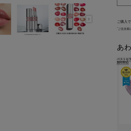
ご購入で
*
ご注文前
あ
ベストセ
刻印対応