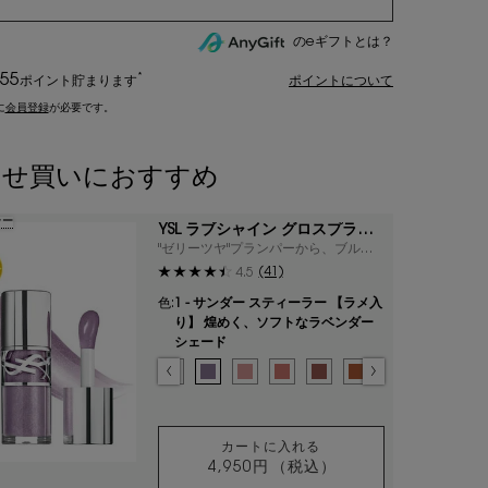
のeギフトとは？
55
*
ポイント
貯まります
ポイントについて
に
会員登録
が必要です。
わせ買いにおすすめ
ラー
YSL ラブシャイン グロスプラン
パー
"ゼリーツヤ"プランパーから、ブルー
ラメ入り色が限定登場
(41)
4.5
色:
1 - サンダー スティーラー 【ラメ入
り】 煌めく、ソフトなラベンダー
シェード
色を選択してください
{1} の場合
選択済み
44 - ヌード ラヴァリエール - フレンチモードなミルキーピンク
選択済み
0 - クリスタル ダスト 【ラメ入り】 澄んだ輝きを放つ
選択済み
1 - サンダー スティーラー 【ラメ入り】 煌めく
選択済み
2 - ラッキー ムーンストーン 【パール入
選択済み
3 - メロウ マロウ - ふんわりと
選択済み
4 - ハニー ピュア ラブ -
選択済み
5 - カリフォルニア 
選択済み
6 - エスプレッ
選択済み
7 - スト
選択
8 
カートに入れる
4,950円
（税込）
YSL ラブシャイン グロスプ