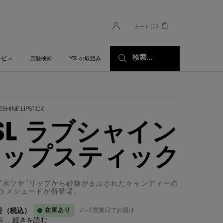
0
カート
0 カート内の製品
検索...
ービス
店舗検索
YSLの取組み
ESHINE LIPSTICK
SL ラブシャイン
リップスティック
”水ツヤ”リップから砂糖がまぶされたキャンディーの
ラメシェードが新登場。
在庫あり
2～5営業日でお届け
円
（税込）
...
続きを読む