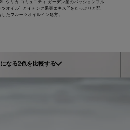
YSL ウリカ コミュニティ ガーデン産のパッションフル
*1
*2
ーツオイル
とイチジク果実エキス
をたっぷりと配
合したフルーツオイルイン処方。
になる2色を比較する