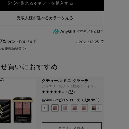
のeギフトとは？
76
*
ポイント
貯まります
ポイントについて
に
会員登録
が必要です。
わせ買いにおすすめ
ラー
クチュール ミニ クラッチ
ジュエリーのように煌めくアイシャド
ウから新色・限定色が登場。
(38)
4.9
色:
400 - バビロン ローズ〈人気No.1〉
色を選択してください
{1} の場合
選択済み
100 - ストラ ドールズ のカラー クチュール ミニ クラッチ、1/19
選択済み
200 - ギリーズ ドリーム のカラー クチュール ミニ クラッチ、2/19
選択済み
300 - カスバ スパイシーズ のカラー クチュール ミニ クラッチ
選択済み
310 - エキゾチック ミラージュ のカラー クチュール ミ
選択済み
400 - バビロン ローズ〈人気No.1〉 のカラー 
選択済み
410 - フォービドゥン ウィスパー のカラー
選択済み
500 - メディナ グロウ のカラー ク
選択済み
600 - スポンティーニ リリー
選択済み
700 - オーバー ノア
選択済み
710 - オーバー
選択済み
720 - 
選択
73
カートに入れる