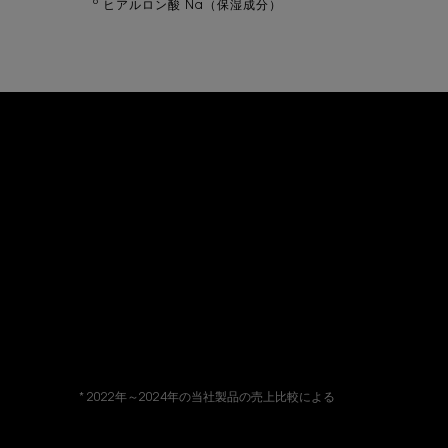
*6
ヒアルロン酸 Na（保湿成分）
* 2022年～2024年の当社製品の売上比較による