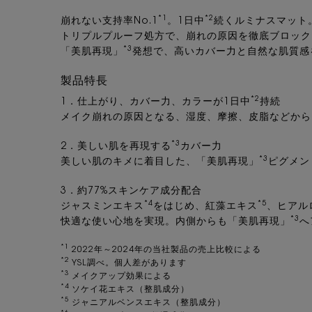
*1
*2
崩れない支持率No.1
。1日中
続くルミナスマット
トリプルプルーフ処方で、崩れの原因を徹底ブロック
*3
「美肌再現」
発想で、高いカバー力と自然な肌質感
製品特長
*2
1．仕上がり、カバー力、カラーが1日中
持続
メイク崩れの原因となる、湿度、摩擦、皮脂などから
*3
2．美しい肌を再現する
カバー力
*3
美しい肌のキメに着目した、「美肌再現」
ピグメン
3．約77%スキンケア成分配合
*4
*5
ジャスミンエキス
をはじめ、紅藻エキス
、ヒアル
*3
快適な使い心地を実現。内側からも「美肌再現」
へ
*1
2022年～2024年の当社製品の売上比較による
*2
YSL調べ。個人差があります
*3
メイクアップ効果による
*4
ソケイ花エキス（整肌成分）
*5
ジャニアルベンスエキス（整肌成分）