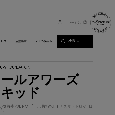
0
カート
0 カート内の製品
検索...
ービス
店舗検索
YSLの取組み
OURS FOUNDATION
オールアワーズ
リキッド
*1
支持率YSL NO.1
。理想のルミナスマット肌が1日
*2
。