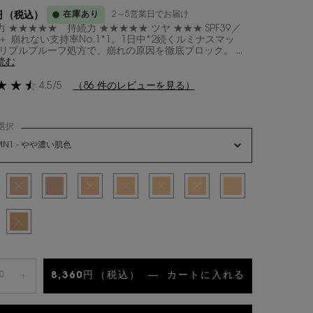
在庫あり
2～5営業日でお届け
円
（税込）
 ★★★★★ 持続力 ★★★★★ ツヤ ★★★ SPF39／
＋ 崩れない支持率No.1*1。1日中*2続くルミナスマッ
トリプルプルーフ処方で、崩れの原因を徹底ブロック。 ...
読む
4.5/5
（86 件のレビューを見る）
選択
ワーズ リキッド の 色 を選択してください
MN1 - やや濃い肌色
リエーションは在庫切れです, MN1 - やや濃い肌色
み
- ピンクよりの最も明るい肌色, 1/10
選択済み
商品バリエーションは在庫切れです, LC2 - ピンクよりの明るい肌色, 2/10
選択済み
LC3 - ピンクよりの明るい～やや明るい肌色, 3/10
選択済み
商品バリエーションは在庫切れです, LC4 - ピンクよりのやや明る
選択済み
商品バリエーションは在庫切れです, LC5 - ピンクよ
選択済み
商品バリエーションは在庫切れです, LN1 - 
選択済み
商品バリエーションは在庫切れです, 
選択済み
LN7 - やや健康的な肌色, 
み
リエーションは在庫切れです, MN1 - やや濃い肌色, 9/10
選択済み
商品バリエーションは在庫切れです, MN4 - 濃い肌色, 10/10
8,360円
（税込）
―
カートに入れる
オールアワー
+