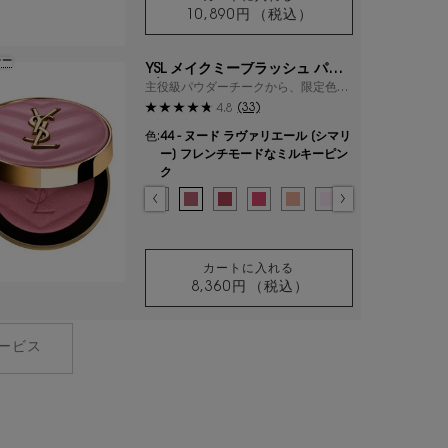
10,890円
（税込）
クチュール ミニ クラッチ
ラー
YSL メイクミーブラッシュ パウ
ダー
主役級パウダーチークから、限定色が
登場。
(33)
4.8
色:
44 - ヌード ラヴァリエール [シマリ
ー] フレンチモードなミルキーピン
ク
色を選択してください
{1} の場合
選択済み
03 - ミスチヴァス マゼンタ​ [マット] 視線を奪う、大胆で華やかなマゼンタピンク
選択済み
06 - ローズ ヘイズ [マット] 温かみのあるソフトコーラル のカラー YSL
選択済み
10 - スターダスト ラブ [スパークル] コットンキャンディーのよう
選択済み
37 - ピーチー ヌード [マット] センシュアルなピーチーヌード
選択済み
42 - ベビードール ピンク [サテン] ピュアな雰囲気の
選択済み
44 - ヌード ラヴァリエール [シマリー] フレ
選択済み
54 - ベリー バン [マット] キュートなベ
選択済み
66 - フューシャ フィズ [スパー
選択済み
68 - ペパリー ピンク [マッ
選択済み
69 - ラベンダー ラ
選択済み
93 - レストレ
カートに入れる
8,360円
（税込）
YSL メイクミーブラッシュ 
ービス