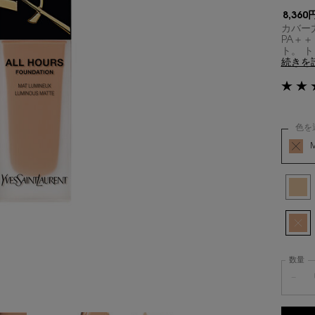
8,360
カバー力
PA＋＋
ト。 
続きを
色を
オールア
商品バ
選択済
LC1 
選択済
商品バ
数量
−