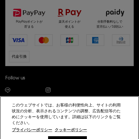
PayPayポイントが
楽天ポイントが
分割手数料なしで
貯まる
使える
翌月払い／3回払い
代金引換
Follow us
このウェブサイトでは、お客様の利便性向上、サイトの利用
状況の分析、表示されるコンテンツの調整、広告配信等のた
めにクッキーを使用しています。詳細は以下のリンクをご覧
ギフトをお探しですか？
© YSL Beauté
ください。
プライバシーポリシー
サイト利用規約
会員規約
特定商取引法に基づく表示
プライバシーポリシー
クッキーポリシー
eギフトで
サイトマップ
模倣サイトにご注意ください
美容部員新卒採用
贈る