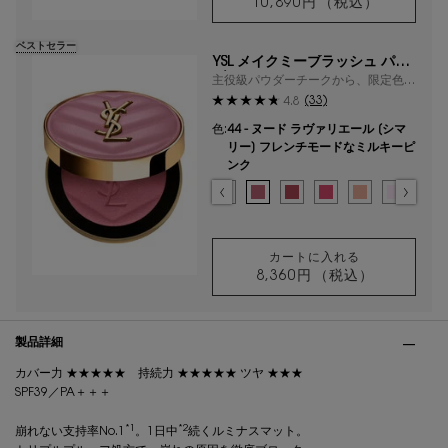
10,890円
（税込）
クチュール ミニ 
ベストセラー
YSL メイクミーブラッシュ パウ
ダー
主役級パウダーチークから、限定色が
登場。
(33)
4.8
色:
44 - ヌード ラヴァリエール [シマ
リー] フレンチモードなミルキーピ
ンク
色を選択してください
{1} の場合
選択済み
03 - ミスチヴァス マゼンタ​ [マット] 視線を奪う、大胆で華やかな
選択済み
06 - ローズ ヘイズ [マット] 温かみのあるソフトコーラル の
選択済み
10 - スターダスト ラブ [スパークル] コットンキャ
選択済み
37 - ピーチー ヌード [マット] センシュアルな
選択済み
42 - ベビードール ピンク [サテン] ピ
選択済み
44 - ヌード ラヴァリエール [シマ
選択済み
54 - ベリー バン [マット]
選択済み
66 - フューシャ フ
選択済み
68 - ペパリー 
選択済み
69 - ラ
選択
93
カートに入れる
8,360円
（税込）
YSL メイクミーブ
PDP Tabs
製品詳細
カバー力 ★★★★★ 持続力 ★★★★★ ツヤ ★★★
SPF39／PA＋＋＋
*1
*2
崩れない支持率No.1
。1日中
続くルミナスマット。