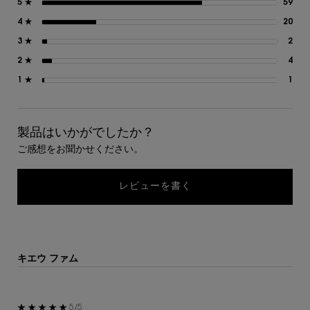
5 ★
59
59
4 ★
20
20
3 ★
2
2 
2 ★
4
4 
1 ★
1
1 
製品はいかがでしたか？
ご感想をお聞かせください。
レビューを書く
キエウ ファム
5星中5。
5/5