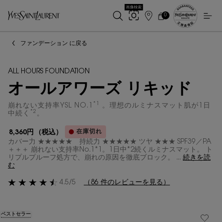
画像検索
0
店
カ
0 カート内の製品
ー
舗
メインコンテンツ
ト
検
ファンデーション に戻る
索
ALL HOURS FOUNDATION
オールアワーズ リキッド
*1
崩れない支持率YSL NO.1
。理想のルミナスマット肌が1日
*2
中続く
。
在庫切れ
8,360円
（税込）
カバー力 ★★★★★ 持続力 ★★★★★ ツヤ ★★★ SPF39／PA
＋＋＋ 崩れない支持率No.1*1。1日中*2続くルミナスマット。 ト
リプルプルーフ処方で、崩れの原因を徹底ブロック。 ...
続きを読
む
4.5/5
（86 件のレビューを見る）
ベストセラー