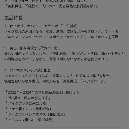
トリプルプルーフ処方で、崩れの原因を徹底ブロック。
*3
「美肌再現」
発想で、高いカバー力と自然な肌質感を演出。
製品特長
*2
1．仕上がり、カバー力、カラーが1日中
持続
メイク崩れの原因となる、湿度、摩擦、皮脂などからブロック。ウォーター
プルーフ・マスクプルーフ・スポーツプルーフのトリプルプルーフを実現。
*3
2．美しい肌を再現する
カバー力
*3
美しい肌のキメに着目した、「美肌再現」
ピグメント搭載。凹凸や毛穴など
の肌悩みをカバーしながら、厚塗り感のないなめらかな仕上がりに。
3．約77%スキンケア成分配合
*4
*5
*6
ジャスミンエキス
をはじめ、紅藻エキス
、ヒアルロン酸
を配合。
*3
快適な使い心地を実現。内側からも「美肌再現」
へアプローチ。
*1
2022年～2024年の当社製品の売上比較による
*2
YSL調べ。個人差があります
*3
メイクアップ効果による
*4
ソケイ花エキス（整肌成分）
*5
ジャニアルベンスエキス（整肌成分）
*6
ヒアルロン酸 Na（保湿成分）