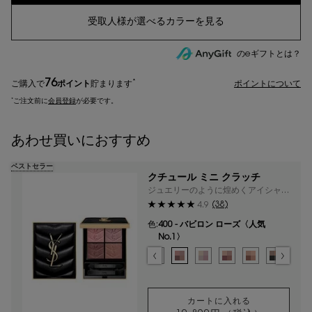
のeギフトとは？
76
*
ご購入で
ポイント
貯まります
ポイントについて
*
ご注文前に
会員登録
が必要です。
あわせ買いにおすすめ
ベストセラー
クチュール ミニ クラッチ
ジュエリーのように煌めくアイシャド
ウから新色・限定色が登場。
(38)
4.9
色:
400 - バビロン ローズ〈人気
No.1〉
色を選択してください
{1} の場合
選択済み
100 - ストラ ドールズ のカラー クチュール ミニ クラッチ、1/
選択済み
200 - ギリーズ ドリーム のカラー クチュール ミニ クラ
選択済み
300 - カスバ スパイシーズ のカラー クチュール 
選択済み
310 - エキゾチック ミラージュ のカラー 
選択済み
400 - バビロン ローズ〈人気No.1
選択済み
410 - フォービドゥン ウィス
選択済み
500 - メディナ グロウ
選択済み
600 - スポンテ
選択済み
700 - 
選択
71
カートに入れる