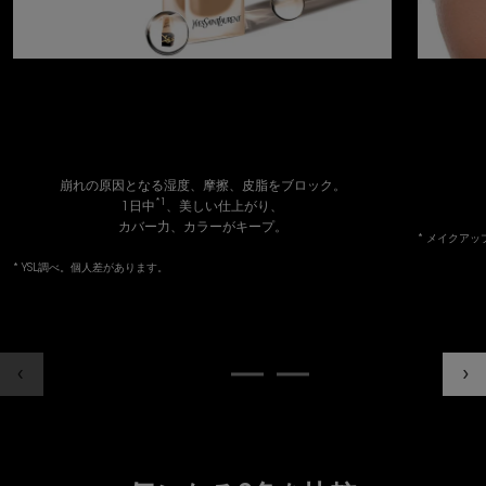
1日中*続く。
トリプルプルーフ処方
崩れの原因となる湿度、摩擦、皮脂をブロック。
*1
1日中
、美しい仕上がり、
カバー力、カラーがキープ。
* メイクア
* YSL調べ。個人差があります。