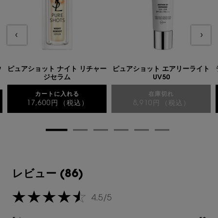
美容液
UVケア
ウ
ピュアショット ナイト リチャー
ピュアショット エアリーライト
ジセラム
UV50
カートに入れる
在庫切れ
17,600円
（税込）
8,910円
（税込）
ピュアショット ナイト リチャージセラム
ピュアショット 
レビュー
レビュー (86)
4.5/5
5星中4.5。