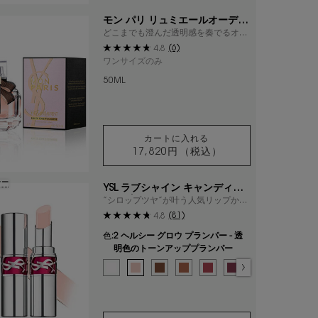
モン パリ リュミエールオーデト
ワレ
どこまでも澄んだ透明感を奏でるオー
デトワレ
(6)
4.8
ワンサイズのみ
50ML
カートに入れる
17,820円
（税込）
モン パリ リュミエールオー
ラー
YSL ラブシャイン キャンディグ
レーズ
”シロップツヤ”が叶う人気リップか
ら、スイートな新色登場
(81)
4.8
色:
2 ヘルシー グロウ プランパー - 透
明色のトーンアッププランパー
色を選択してください
{1} の場合
選択済み
0 クリスタル グレーズ - ジューシーに瞬くクリスタルシ
選択済み
2 ヘルシー グロウ プランパー - 透明色のトーン
選択済み
3 カカオ ノーパウンダリー - スパイシー
選択済み
4 ヌード プレジャー - スウィート
選択済み
5 ピンク サティスファクション
選択済み
6 バーガンディ テンプ
選択済み
11 - レッド 
選択済み
13 - フ
選択
14