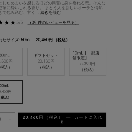
としためまいを感じるほどの興奮に身を委ねる恋。そんな
絶頂に酔いしれる香り。 まとう人を新しいオーラと情熱
で包み込む、甘く ...
続きを読む
5/5
（39 件のレビューを見る）
れたサイズ:
50mL
-
20,460円
（税込）
10mL【一部店
30mL
ギフトセット
舗限定】
4,300円
20,130円
選択済み
, 1/4
選択済み
, 2/4
選択済み
, 3/4
5,390円
（税込）
（税込）
（税込）
50mL
0,460円
選択済み
, 4/4
（税込）
20,460円
（税込）
―
カートに入れ
+
る
モン パリ オーデパルファム