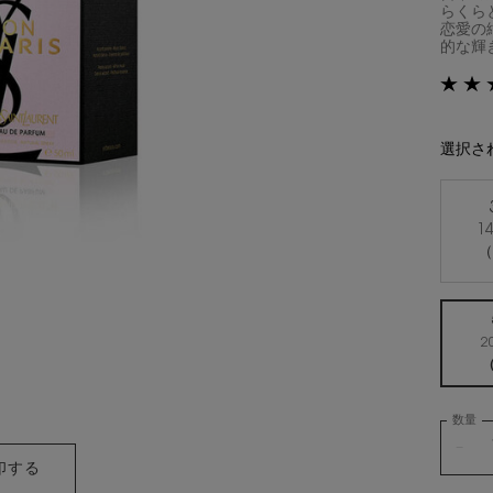
らくら
恋愛の
的な輝き
選択さ
1
2
数量
−
印する