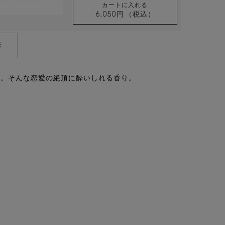
カートに入れる
6,050円
（税込）
YSL ラブシャイン キャン
法
恋。そんな恋愛の絶頂に酔いしれる香り。