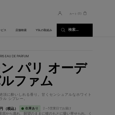
0
カート
0 カート内の製品
検索...
ービス
店舗検索
YSLの取組み
RIS EAU DE PARFUM
ン パリ オーデ
パルファム
絶頂に酔いしれる香り。甘くセンシュアルなホワイト
ラル シプレー。
在庫あり
2～5営業日でお届け
0円
（税込）
退屈から逃れ、願望のままに彼のもとに吸い寄せられ、く