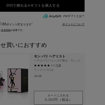
のeギフトとは？
186
*
ポイント
貯まります
ポイントについて
に
会員登録
が必要です。
わせ買いにおすすめ
モン パリ ヘアミスト
ヘアにパリジェンヌの風を。モン パリ
のヘアミスト
(14)
4.9
ワンサイズのみ
30 ML
カートに入れる
8,360円
（税込）
モン パリ ヘアミスト