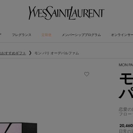
ア
フレグランス
定期便
メンバーシッププログラム
オンラインサ
～のおすすめギフト
モン パリ オーデパルファム
MON PA
モ
恋愛の
フロー
20,46
日常の