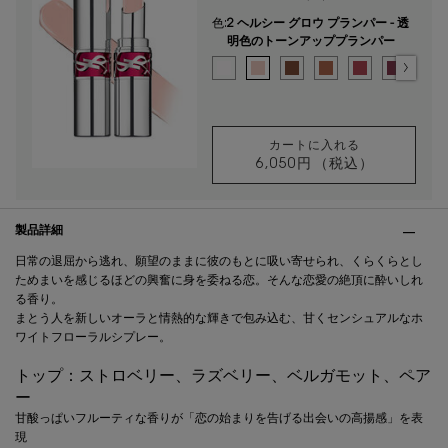
色:
2 ヘルシー グロウ プランパー - 透
明色のトーンアッププランパー
色を選択してください
{1} の場合
選択済み
0 クリスタル グレーズ - ジューシーに瞬く
選択済み
2 ヘルシー グロウ プランパー - 
選択済み
3 カカオ ノーパウンダリー -
選択済み
4 ヌード プレジャー -
選択済み
5 ピンク サティ
選択済み
6 バーガン
選択
11
カートに入れる
6,050円
（税込）
YSL ラブシャイン
PDP Tabs
製品詳細
日常の退屈から逃れ、願望のままに彼のもとに吸い寄せられ、くらくらとし
ためまいを感じるほどの興奮に身を委ねる恋。そんな恋愛の絶頂に酔いしれ
る香り。
まとう人を新しいオーラと情熱的な輝きで包み込む、甘くセンシュアルなホ
ワイトフローラルシプレー。
トップ：ストロベリー、ラズベリー、ベルガモット、ペア
ー
甘酸っぱいフルーティな香りが「恋の始まりを告げる出会いの高揚感」を表
現