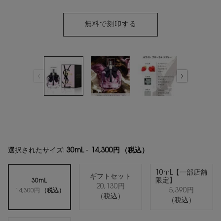
無料で刻印する
選択されたサイズ:
30mL
-
14,300円
（税込）
10mL【一部店舗
ギフトセット
限定】
30mL
20,130円
選択済み
, 2/4
選択済み
, 3/4
5,390円
選択済み
, 1/4
14,300円
（税込）
（税込）
（税込）