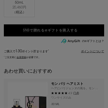
50mL
20,460円
選択済み
, 4/4
（税込）
のeギフトとは？
130
*
ご購入で
ポイント
貯まります
ポイントについて
*
ご注文前に
会員登録
が必要です。
あわせ買いにおすすめ
モン パリ ヘアミスト
ヘアにパリジェンヌの風を。モン パ
リのヘアミスト
(14)
4.9
ワンサイズのみ
30 ML