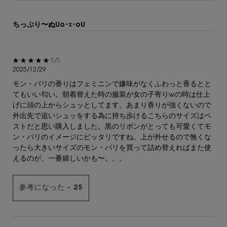
ちっぷり〜ぬUo･ｪ･oU
5星中5。
5/5
2025/12/29
モン・パリの香りはフェミニンで嫌味がなくふわっと香るとと
てもいい匂い。朝着替えた時の服装が女の子寄りwの時は仕上
げに頭の上からシュッとしてます。あまり香りが強くないので
外出先で追いシュッをする為に持ち歩けるこちらのサイズはベ
ストだと思い購入しました。黒のリボンがとっても可愛くてモ
ン・パリのイメージにピッタリですね。上が外せるので無くな
ったら大きいサイズのモン・パリを買って詰め替えればまた使
えるのが、一番嬉しいかも〜。。。
参考になった -
25