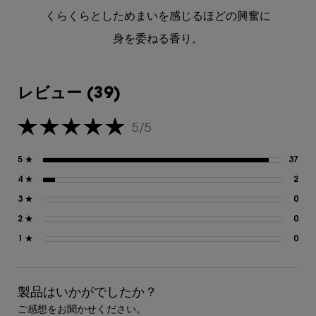
くらくらとしためまいを感じるほどの興奮に
身を委ねる香り。
レビュー
レビュー (39)
5/5
5星中5。
5 ★
37
37
4 ★
2
2 
3 ★
0
0 
2 ★
0
0 
1 ★
0
0 
製品はいかがでしたか？
ご感想をお聞かせください。