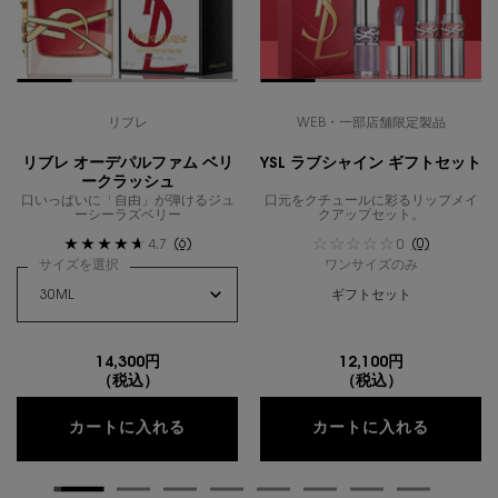
リブレ
WEB・一部店舗限定製品
リブレ オーデパルファム ベリ
YSL ラブシャイン ギフトセット
ークラッシュ
口いっぱいに「自由」が弾けるジュ
口元をクチュールに彩るリップメイ
ーシーラズベリー
クアップセット。
(6)
(0)
4.7
0
サイズを選択
ワンサイズのみ
ギフトセット
14,300円
12,100円
（税込）
（税込）
リブレ オーデパルファム ベリークラッ
YSL 
カートに入れる
カートに入れる