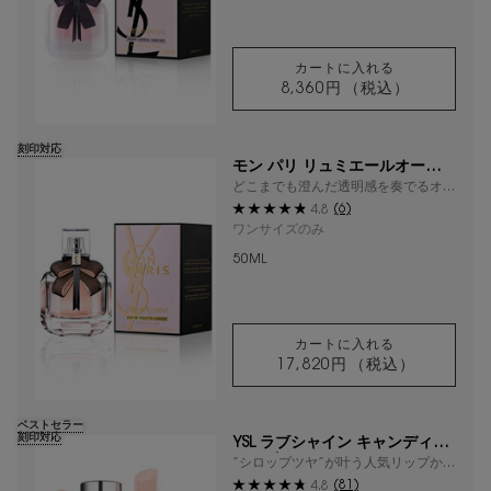
カートに入れる
8,360円
（税込）
モン パリ ヘアミ
刻印対応
モン パリ リュミエールオーデト
ワレ
どこまでも澄んだ透明感を奏でるオー
デトワレ
(6)
4.8
ワンサイズのみ
50ML
カートに入れる
17,820円
（税込）
モン パリ リュミ
ベストセラー
刻印対応
YSL ラブシャイン キャンディグ
レーズ
”シロップツヤ”が叶う人気リップか
ら、スイートな新色登場
(81)
4.8