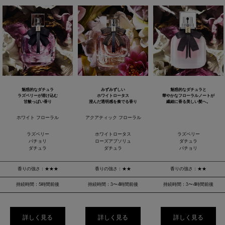
魅惑的なダチュラ
みずみずしい
魅惑的なダチュラと
ラズベリーが溶け込む
ホワイトロータス
華やかなフローラルノートが
甘酸っぱい香り
澄んだ透明感を奏でる香り
繊細に香る美しい髪へ。
ホワイト フローラル
アクアティック フローラル
ラズベリー
ホワイトロータス
ラズベリー
パチョリ
ローズアブソリュ
ダチュラ
ダチュラ
ダチュラ
パチョリ
香りの強さ：★★★
香りの強さ：★★
香りの強さ：★★
持続時間：5時間前後
持続時間：3〜4時間前後
持続時間：3〜4時間前後
詳しく見る
詳しく見る
詳しく見る