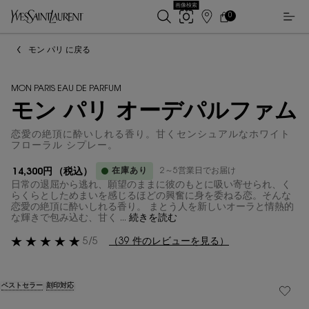
画像検索
0
店
カ
0 カート内の製品
ー
舗
メインコンテンツ
ト
検
モン パリ に戻る
索
MON PARIS EAU DE PARFUM
モン パリ オーデパルファム
恋愛の絶頂に酔いしれる香り。甘くセンシュアルなホワイト
フローラル シプレー。
在庫あり
2～5営業日でお届け
14,300円
（税込）
日常の退屈から逃れ、願望のままに彼のもとに吸い寄せられ、く
らくらとしためまいを感じるほどの興奮に身を委ねる恋。そんな
恋愛の絶頂に酔いしれる香り。 まとう人を新しいオーラと情熱的
な輝きで包み込む、甘く ...
続きを読む
5/5
（39 件のレビューを見る）
ベストセラー
刻印対応