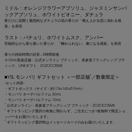
ミドル：オレンジフラワーアブソリュ、ジャスミンサンバ
ックアブソリュ、ホワイトピオニー、ダチュラ
夜だけに花開く魅惑的なダチュラの花の香りが「燃え上がる恋に溺れる感
覚」を表現
ラスト：パチョリ、ホワイトムスク、アンバー
官能的ながら落ち着いた香りが、「離れられない、虜になる感覚」を表現
香りの持続時間の目安…5時間前後
※10mL取扱店舗：公式オンライン ブティック、表参道フラッグシップ ブテ
ィック、LINEギフト、ZOZOCOSME
*
■YSL モン パリ ギフトセット ＜一部店舗
／数量限定＞
-セット内容-
・ギフトボックス（サイズ：約174×160×57mm）
・モンパリ オーデパルファム 30mL
・モンパリ オーデパルファム 10mL
*
公式オンライン・表参道フラッグシップ ブティック・ZOZOCOSME
*
ギフトラッピング選択の有無に関わらず、ご注文につき1枚無料で限定ショ
ッパーをお届けいたします。
*
ギフトラッピング選択時はメッセージカードのみお届けいたします。