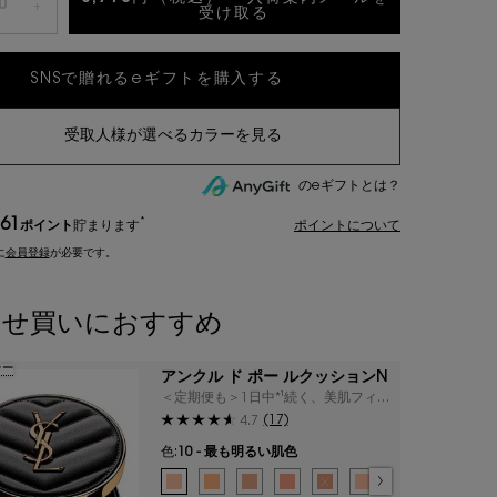
+
受け取る
ルージュ ピュールクチュー
のeギフトとは？
61
*
ポイント
貯まります
ポイントについて
に
会員登録
が必要です。
わせ買いにおすすめ
ラー
アンクル ド ポー ルクッションN
＜定期便も＞1日中*¹続く、美肌フィル
ター級のルミナスマット肌
(17)
4.7
色:
10 - 最も明るい肌色
色を選択してください
{1} の場合
選択済み
10 - 最も明るい肌色 のカラー アンクル ド ポー ルクッ
選択済み
20 - やや明るい肌色 のカラー アンクル ド ポー 
選択済み
25 - 黄みよりのやや明るい肌色 のカラー 
選択済み
30 - 健康的な肌色 のカラー アンクル
選択済み
商品バリエーションは在庫切れです
選択済み
10 - 最も明るい肌色 
選択済み
15 - 黄みよりの
選択済み
20 - や
選択
25