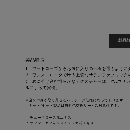
VTO起動スクリプト
PDP Tabs
製品
製品特長
1．ワードローブからお気に入りの一着を選ぶように
2．ワンストロークで叶う上質なサテンファブリック
3．唇に溶け込む滑らかなテクスチャーは、YSLウリ
ルによって実現。
※全て中身を取り外せるパッケージ仕様になっております。
※キット/セット製品は無料色交換サービス対象外です。
*1
チューベロース花エキス
*2
オプンチアフィクスインジカ花エキス