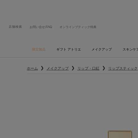
店舗検索
お問い合せ/FAQ
オンラインブティック特典
限定製品
ギフト アトリエ
メイクアップ
スキンケ
メインコンテンツ
ホーム
メイクアップ
リップ・口紅
リップスティック