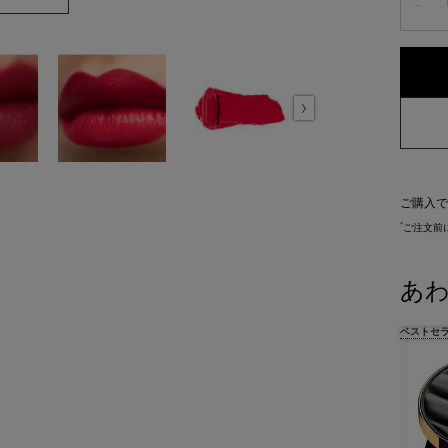
−
ご購入で
*
ご注文前
あ
ベストセ