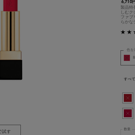
6,710
製品特
しむク
ファブ
らかなテク
色を
ルージュ
商品バ
すべ
選択済
商品バ
選択済
商品バ
数量
で試す
ルージュ ピュールクチュール