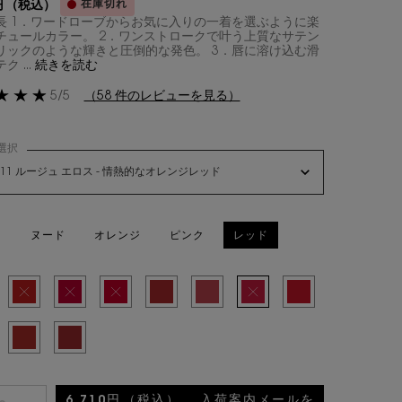
在庫切れ
円
（税込）
長 1．ワードローブからお気に入りの一着を選ぶように楽
チュールカラー。 2．ワンストロークで叶う上質なサテン
リックのような輝きと圧倒的な発色。 3．唇に溶け込む滑
 ...
続きを読む
5/5
（58 件のレビューを見る）
選択
 ピュールクチュール の 色 を選択してください
R11 ルージュ エロス - 情熱的なオレンジレッド
リエーションは在庫切れです, R11 ルージュ エロス - 情熱的なオレンジレッド
て
ヌード
オレンジ
ピンク
レッド
み
リエーションは在庫切れです, R1 ル ルージュ - 鮮烈なクールトーンレッド, 1/11
選択済み
商品バリエーションは在庫切れです, R4 ルージュ エクストラヴァガンス - 贅沢にま
選択済み
商品バリエーションは在庫切れです, R5 サブバーシブ ルビー - 深みのある
選択済み
商品バリエーションは在庫切れです, R7 ルージュ アンソリット 
選択済み
R8 ルージュ リージョン - 濃密でシックなディープレッ
選択済み
R10 エフォートレス バーミリオン - スタ
選択済み
商品バリエーションは在庫切れです, 
選択済み
R12 ルージュ フェミニ
み
リエーションは在庫切れです, R21 ルージュ パラドクス - スタイルが宿るディープレッド
選択済み
R1966 ルージュ リブレ - 濃密なバーントレッド, 10/11
選択済み
R1971 ルージュ プロヴォケーション - ピンクのアンダートーンを忍ばせ
6,710円
（税込）
入荷案内メールを