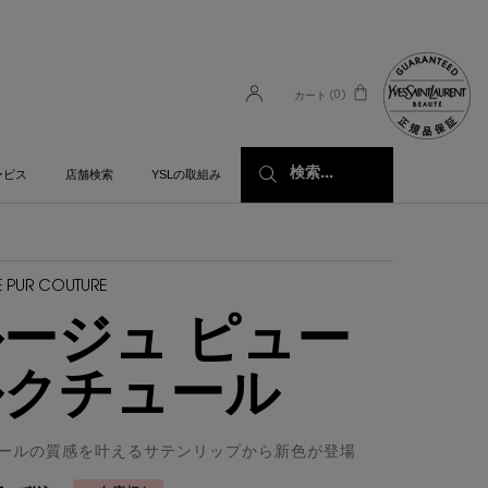
0
カート
0 カート内の製品
検索...
ービス
店舗検索
YSLの取組み
 PUR COUTURE
ージュ ピュー
ルクチュール
ールの質感を叶えるサテンリップから新色が登場