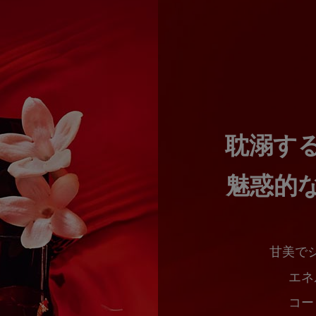
耽溺す
魅惑的
甘美で
エネ
コー