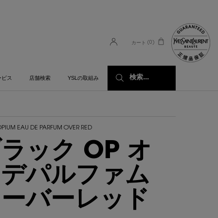
0
カート
0 カート内の製品
検索...
ービス
店舗検索
YSLの取組み
OPIUM EAU DE PARFUM OVER RED
ラック OP オ
ーデパルファム
オーバーレッド