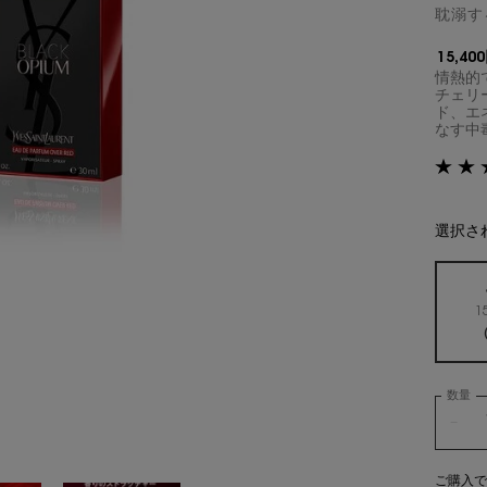
耽溺す
15,40
情熱的
チェリ
ド、​
なす中毒性
選択さ
1
数量
−
ご購入で