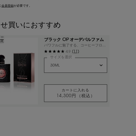
に
会員登録
が必要です。
わせ買いにおすすめ
ラー
ブラック OP オーデパルファム
限定
パワフルに魅了する、コーヒーフロー
ラルの媚薬。
(11)
4.9
サイズを選択
カートに入れる
14,300円
（税込）
ブラック OP オーデパルフ