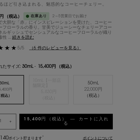
るほど引き込まれる、魅惑的なコーヒーチェリー。
在庫あり
2～5営業日でお届け
0円
（税込）
で大胆な「赤」にインスピレーションを受けた、コーヒー
ーフローラルの香り。​ ​ 甘美でジューシーなチェリーアコー
エネルギッシュでセンシュアルなコーヒーフローラルが​織り
 ...
続きを読む
5/5
（6 件のレビューを見る）
れたサイズ:
30mL
-
15,400円
（税込）
10mL【一部店
50mL
30mL
舗限定】
22,000円
5,400円
選択済み
商品バリエーションは在庫切れです,
, 2/3
選択済み
, 3/3
5,830円
選択済み
, 1/3
（税込）
（税込）
（税込）
15,400円
（税込）
―
カートに入れ
+
る
ブラック OP オーデパルファ
140
*
ポイント
貯まります
ポイントについて