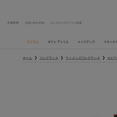
店舗検索
お問い合せ/FAQ
オンラインブティック特典
限定製品
ギフト アトリエ
メイクアップ
スキンケ
メインコンテンツ
ホーム
フレグランス
ウィメンズフレグランス
オピウ