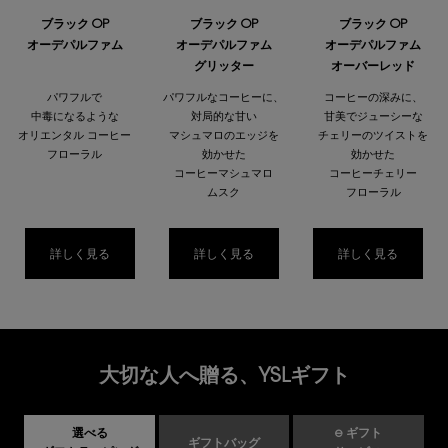
ブラック OP
ブラック OP
ブラック OP
オーデパルファム
オーデパルファム
オーデパルファム
グリッター
オーバーレッド
パワフルで
パワフルなコーヒーに、
コーヒーの深みに、
中毒になるような
対局的な甘い
甘美でジューシーな
オリエンタル コーヒー
マシュマロのエッジを
チェリーのツイストを
フローラル
効かせた
効かせた
コーヒーマシュマロ
コーヒーチェリー
ムスク
フローラル
詳しく見る
詳しく見る
詳しく見る
大切な人へ贈る、YSLギフト
選べる
e ギフト
ギフトバッグ