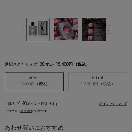
選択されたサイズ:
30 mL
-
15,400円
（税込）
50 mL
30 mL
選択済み
, 2/2
22,000円
（税込）
選択済み
, 1/2
15,400円
（税込）
140
*
ご購入で
ポイント
貯まります
ポイントについて
*
ご注文前に
会員登録
が必要です。
あわせ買いにおすすめ