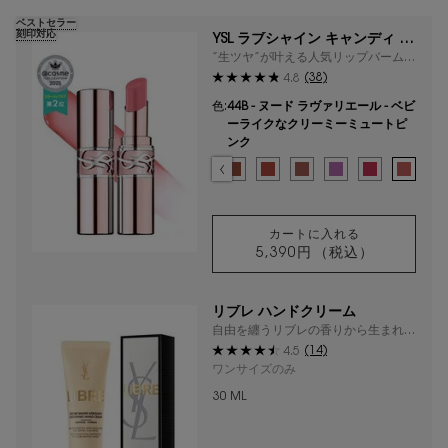
ベストセラー
刻印対応
YSL ラブシャイン キャンディ グ
ロウ バーム
”生ツヤ”が叶える人気リップバームか
ら、スイートな新色登場
(38)
4.8
色:
44B - ヌード ラヴァリエール - ベビ
ーライクなクリーミーミュートピ
ンク
色を選択してください
{1} の場合
選択済み
0B - クリスタル グロウ - ピュアに煌めくクリスタルピンク のカラー
選択済み
1B - ピンク サンライズ - シースルーピンクのトーンアップシ
選択済み
3B - ローズウッド ブラッシュ - ミュートトーンのア
選択済み
商品バリエーションは在庫切れです, 5B - ヌード
選択済み
6B - ブラウン ヌード - ソフトなニュア
選択済み
7B - ヌード プレジャー - 落ち
選択済み
8B - ザット ピンク - コ
選択済み
10B - ラベンダー 
選択済み
11B - ベリ
選択済み
44B -
カートに入れる
5,390円
（税込）
YSL ラブシャイン
リブレ ハンドクリーム
自由を纏うリブレの香りから生まれた
フレッシュでみずみずしいハンドクリ
(14)
4.5
ーム
ワンサイズのみ
30 ML