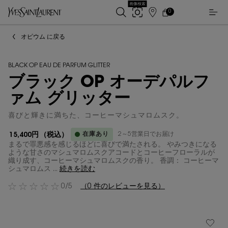
画像検索
0
店
カ
0 カート内の製品
ー
舗
メインコンテンツ
ト
検
オピウム に戻る
索
BLACK OP EAU DE PARFUM GLITTER
ブラック OP オーデパルフ
ァム グリッター
喜びと輝きに満ちた、コーヒーマシュマロムスク。
在庫あり
2～5営業日でお届け
15,400円
（税込）
まるで罪悪感を感じるほどに喜びで満たされる。 やみつきになる
ような甘さのマシュマロムスクアコードとコーヒーフローラルが
織り成す、コーヒーマシュマロムスクの香り。 香調： コーヒーマ
シュマロムス ...
続きを読む
0/5
（0 件のレビューを見る）