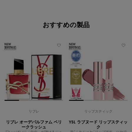
あなたへのおすすめ
おすすめの製品
NEW
NEW
刻印対応
刻印対応
リブレ
リップスティック
リブレ オーデパルファム ベリ
YSL ラブヌード リップスティッ
ークラッシュ
ク