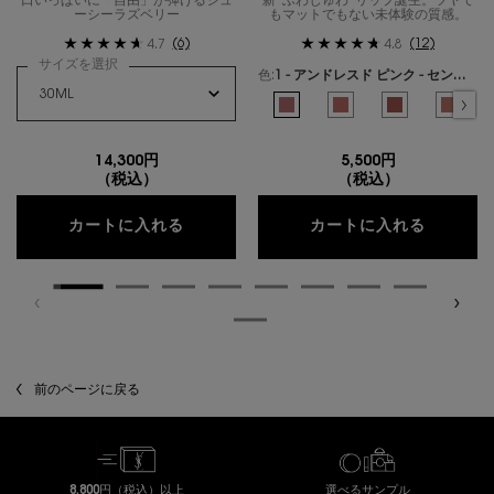
口いっぱいに「自由」が弾けるジュ
新“ふわじゅわ”リップ誕生。ツヤで
ーシーラズベリー
もマットでもない未体験の質感。
(6)
(12)
4.7
4.8
サイズを選択
色:
1 - アンドレスド ピンク - センシュアルなピンクヌード -
色を選択してください
{1} の場合
選択済み
1 - アンドレスド ピンク - セン
選択済み
44 - ヌード ラヴァリエ
選択済み
7 - イリシット
選択済
2 - 
14,300円
5,500円
（税込）
（税込）
リブレ オーデパルファム ベリークラッ
YSL 
カートに入れる
カートに入れる
閲覧履歴
前のページに戻る
8,800円（税込）以上
選べるサンプル