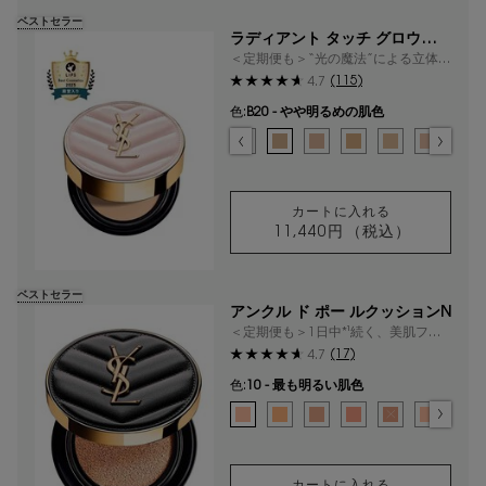
ベストセラー
ラディアント タッチ グロウパク
ト
＜定期便も＞“光の魔法”による立体水
光肌*¹
(115)
4.7
色:
B20 - やや明るめの肌色
色を選択してください
{1} の場合
選択済み
B10 - 最も明るい肌色 のカラー ラディアント タ
選択済み
BR10 - ピンクよりの明るい肌色 のカラー
選択済み
B20 - やや明るめの肌色 のカラー 
選択済み
BR20 - ピンクよりのやや明
選択済み
B25 - 黄みよりのやや
選択済み
B10 - 最も明る
選択済み
BR10 -
選択
B2
カートに入れる
11,440円
（税込）
ラディアント タッ
ベストセラー
アンクル ド ポー ルクッションN
＜定期便も＞1日中*¹続く、美肌フィ
ルター級のルミナスマット肌
(17)
4.7
色:
10 - 最も明るい肌色
色を選択してください
{1} の場合
選択済み
10 - 最も明るい肌色 のカラー アンクル ド
選択済み
20 - やや明るい肌色 のカラー アンク
選択済み
25 - 黄みよりのやや明るい肌
選択済み
30 - 健康的な肌色 の
選択済み
商品バリエーション
選択済み
10 - 最
選択
15
カートに入れる