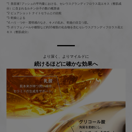
*1 美容液1プッシュの平均量における、セレウスグランディフロラス花エキス（整肌成
分）に含まれるルチン分子の数の概算値
*2 ピュアショット ナイトセラムとの比較
*3 乾燥による
*4 ハリ・つや・透明感のなさ、キメの乱れ、乾燥の目立つ肌。
*5 ポリフェノールや糖類など約35種類の化合物を含むセレウスグランディフロラス花エ
キス（整肌成分）
より深く、よりマイルドに
続けるほどに確かな効果へ