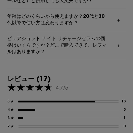
ールなど）と併用しても大丈夫ですか？
年齢はどのくらいから使えますか？20代と30
代以降で使い方は変わりますか？
ピュアショット ナイト リチャージセラムの価
格はいくらですか？どこで購入できて、レフィ
ルはありますか？
レビュー
レビュー (17)
4.7/5
5星中4.7。
5 ★
13
13
4 ★
3
3 
3 ★
1
1 
2 ★
0
0 