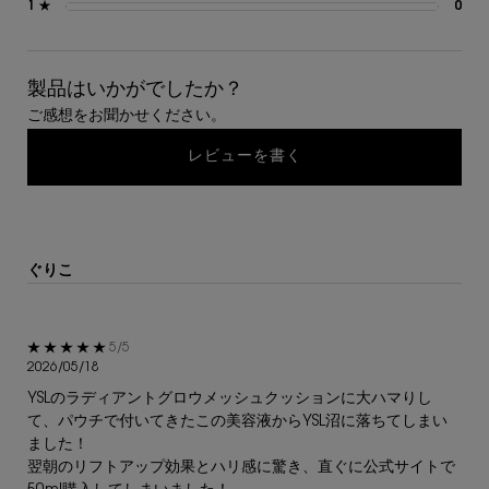
1 ★
0
0 
製品はいかがでしたか？
ご感想をお聞かせください。
レビューを書く
ぐりこ
5星中5。
5/5
2026/05/18
YSLのラディアントグロウメッシュクッションに大ハマりし
て、パウチで付いてきたこの美容液からYSL沼に落ちてしまい
ました！
翌朝のリフトアップ効果とハリ感に驚き、直ぐに公式サイトで