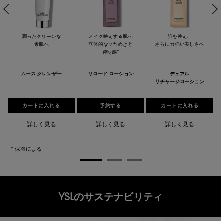
潤ったクリーンな
メイク映えする肌へ
肌を整え、
素肌へ
立体的なツヤめきと
さらにカ強い美しさへ
透明感*
ムース クレンザー
リロード ローション
デュアル
リチャージローション
カートに入れる
ピュアショット ムース クレンザー
予約する
ピュアショット リロード ローション
カートに入れる
ピュアシ
詳しく見る
詳しく見る
詳しく見る
* 保湿による
YSLのサステナビリティ