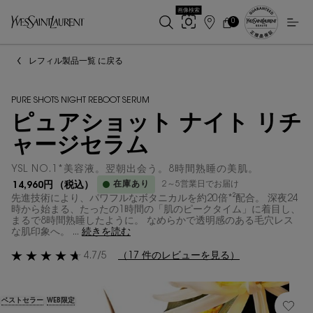
画像検索
0
店
カ
0 カート内の製品
ー
舗
メインコンテンツ
ト
検
レフィル製品一覧 に戻る
索
PURE SHOTS NIGHT REBOOT SERUM
ピュアショット ナイト リチ
ャージセラム
YSL NO.1*美容液。翌朝出会う。8時間熟睡の美肌。
在庫あり
2～5営業日でお届け
14,960円
（税込）
先進技術により、パワフルなボタニカルを約20倍*²配合。 深夜24
時から始まる、たったの1時間の「肌のピークタイム」に着目し、
まるで8時間熟睡したように。 なめらかで透明感のある毛穴レス
な肌印象へ。 ...
続きを読む
4.7/5
（17 件のレビューを見る）
ベストセラー
WEB限定