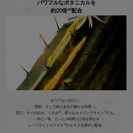
パワフルなボタニカルを
2
約20倍*
配合
かつてないほどに。
翌朝、そして続けるほど確かな効果へ。
3
4
毛穴、キメの乱れ、くすみ*
、様々なエイジングサイン*
にも。
一年に一晩、たった6時間だけ花を咲かす
5
ムーンライトカクタス*
のエキスを贅沢に配合。