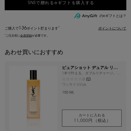
のeギフトとは？
136
*
ご購入で
ポイント
貯まります
ポイントについて
*
ご注文前に
会員登録
が必要です。
あわせ買いにおすすめ
ピュアショット デュアル リチャ
ージローション
1本で叶える、ダブルリチャージ。 新
ローション登場。
(0)
0
ワンサイズのみ
150 ML
カートに入れる
11,000円
（税込）
ピュアショット デ