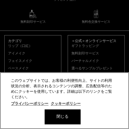
無料刻印サービス
無料色交換サービス
フッターナビゲーション
カテゴリ
＜公式＞オンラインサービス
リップ（口紅）
ギフトラッピング
アイメイク
無料刻印サービス
フェイスメイク
バーチャルメイク
ベースメイク
選べるサンプルプレゼント
スキンケア
無料色交換サービス
このウェブサイトでは、お客様の利便性向上、サイトの利用
フレグランス（香水）
状況の分析、表示されるコンテンツの調整、広告配信等のた
ギフト
めにクッキーを使用しています。詳細は以下のリンクをご覧
ギフトをお探しですか？
ください。
限定品
プライバシーポリシー
クッキーポリシー
eギフトで
贈る
カスタマーサポート
お支払い・利用規約
数量
閉じる
お問い合わせ
利用規約
−
+
14,960円
（税込）
―
カートに入れる
ピュア
店舗情報
プライバシーポリシー