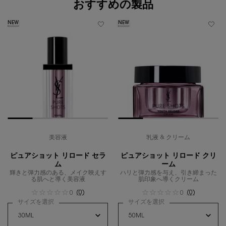
おすすめの製品
NEW
NEW
美容液
乳液 & クリーム
ピュアショット リロード セラ
ピュアショット リロード クリ
ム
ーム
輝きと弾力感のある、メイク映えす
ハリと弾力感を与え、引き締まった
る肌へと導く美容液
肌印象へ導くクリーム
(0)
(0)
0
0
サイズを選択
サイズを選択