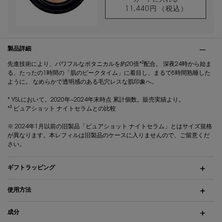
11,440円
（税込）
アンクル ド ポー 
PDP Tabs
製品詳細
先進技術により、パワフルなボタニカルを約20倍*²配合。 深夜24時から始ま
る、たったの1時間の「肌のピークタイム」に着目し、まるで8時間熟睡した
ように。 なめらかで透明感のある毛穴レスな肌印象へ。
* YSLにおいて。2020年~2024年末時点 累計個数。販売実績より。
*² ピュアショット ナイトセラムとの比較
※ 2024年1月以前の旧製品「ピュアショット ナイトセラム」とはサイズ規格
が異なります。本レフィルは旧製品のケースに入りませんので、ご留意くだ
さい。
ギフトラッピング
使用方法
成分