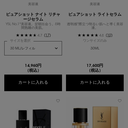
美容液
美容液
ピュアショット ナイト リチャ
ピュアショット ライトセラム
ージセラム
YSL No.1*美容液。翌朝出会う。8時
透明感*際立つ明るい肌へと導く美容
間熟睡の美肌。
液。
(17)
(10)
4.7
4.8
サイズを選択
ワンサイズのみ
30ML
14,960円
17,600円
（税込）
（税込）
ピュアショット ナイト リチャージセラ
ピュアシ
カートに入れる
カートに入れる