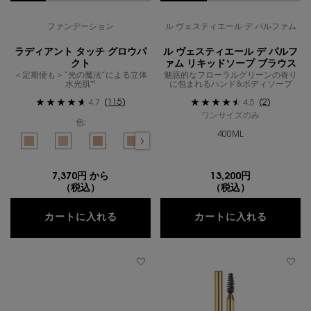
ファンデーション
ル ヴェスティエール デ パルファム
ラディアント タッチ グロウパ
ル ヴェスティエール デ パルフ
クト
ァム リキッドソープ ブラウス
＜定期便も＞“光の魔法”による立体
魅惑的なフローラルグリーンの香り
水光肌*¹
に包まれるハンド&ボディソープ
(115)
(2)
4.7
4.5
ワンサイズのみ
色:
400ML
色を選択してください
{1} の場合
選択済み
B10 - 最も明るい肌色 のカラー ラディアント タッチ グロウパクト、1/11
選択済み
BR10 - ピンクよりの明るい肌色 のカラー ラディアント タッチ グ
選択済み
B20 - やや明るめの肌色 のカラー ラディアント タッチ 
選択済み
BR20 - ピンクよりのやや明るい肌色 のカラー 
選択済み
B25 - 黄みよりのやや明るい肌色 のカ
選択済み
B10 - 最も明るい肌色 (レ
選択済み
BR10 - ピンクよ
選択済み
B20 - 
B
7,370円 から
13,200円
（税込）
（税込）
ラディアント タッチ グロウパクト
ル ヴェ
カートに入れる
カートに入れる