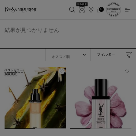
画像検索
0
店
カ
0 カート内の製品
ー
舗
メインコンテンツ
ト
検
索
結果が見つかりません
フィルター
フィルターメニュー
ベストセラー
WEB限定