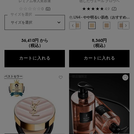
レミアム導入美容液
宿したヴェール グロウへ
(0)
(7)
0
4.9
サイズを選択
色:
LN4 - やや明るい肌色（おすすめ色）
色を選択してください
{1} の場合
選択済み
LC1 - ピンクよりの最も明るい肌色 のカラー オールアワーズ リキッド グロウ、1/
選択済み
LC2 - ピンクよりの明るい肌色（おすすめ色） のカラー オールアワーズ 
選択済み
LC3 - ピンクよりの明るい～やや明るい肌色 のカラー オールア
選択済み
LC4 - ピンクよりのやや明るい肌色 のカラー オールア
選択済み
LC5 - ピンクよりの健康的～やや明るい肌色
選択済み
LN1 - 最も明るい肌色 のカラー 
選択済み
LN4 - やや明るい肌色（
選択済み
LN7 - やや健
選択済
MN1.
36,410円 から
8,360円
（税込）
（税込）
オールージュ ユイル R
オールア
カートに入れる
カートに入れる
ベストセラー
一部店舗限定