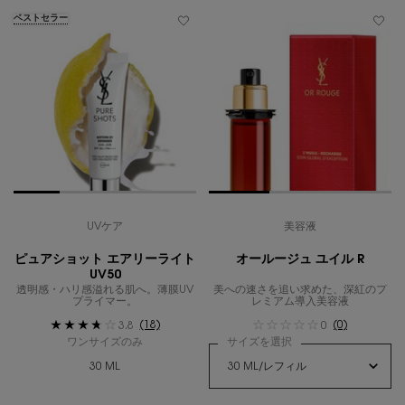
ベストセラー
UVケア
美容液
ピュアショット エアリーライト
オールージュ ユイル R
UV50
透明感・ハリ感溢れる肌へ。薄膜UV
美への速さを追い求めた、深紅のプ
プライマー。
レミアム導入美容液
(18)
(0)
3.8
0
ワンサイズのみ
サイズを選択
30 ML