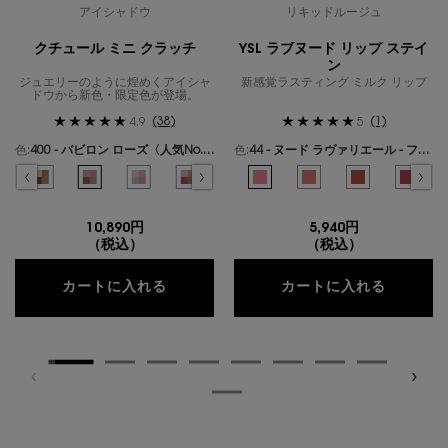
アイシャドウ
リキッドルージュ
クチュール ミニ クラッチ
YSL ラブヌード リップ ステイ
ン
ジュエリーのように煌めくアイシャ
新感覚ラスティング ミルク リップ
ドウから新色・限定色が登場。
(38)
(1)
4.9
5
色:
400 - バビロン ローズ〈人気No.1〉
色:
44 - ヌード ラヴァリエール - フレンチモードなミルキーピンク -
色を選択してください
{1} の場合
色を選択してください
{1} の場合
ールズ のカラー クチュール ミニ クラッチ、1/19
ギリーズ ドリーム のカラー クチュール ミニ クラッチ、2/19
選択済み
300 - カスバ スパイシーズ のカラー クチュール ミニ クラッチ、3/19
選択済み
310 - エキゾチック ミラージュ のカラー クチュール ミニ クラッチ、4/19
選択済み
400 - バビロン ローズ〈人気No.1〉 のカラー クチュール ミニ クラ
選択済み
410 - フォービドゥン ウィスパー のカラー クチュール ミ
選択済み
500 - メディナ グロウ のカラー クチュール ミニ
選択済み
600 - スポンティーニ リリー のカラー
選択済み
44 - ヌード ラヴァリエール - 
選択済み
700 - オーバー ノアール の
選択済み
1 - アンドレスド ピンク
選択済み
710 - オーバー ブ
選択済み
610 - ヌード
選択済み
720 - 
選択済
530 
選
7
10,890円
5,940円
（税込）
（税込）
クチュール ミニ クラッチ
YSL 
カートに入れる
カートに入れる