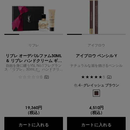
リブレ
アイブロウ
リブレ オーデパルファム30ML
アイブロウ ペンシル Y
＆ リブレ ハンドクリーム ギフ
自由を身に纏うYSL No.1フレグラン
トセット
ナチュラルな眉を描けるペンシル
ス 「リブレ」30mLと、ハンドクリー
ムがセットになった香りのギフト。
(0)
(2)
0
5
色:
4 - グレイッシュ ブラウン
利用可能な1色
選択済み
4 - グレイッシュ ブ
19,360円
4,510円
（税込）
（税込）
リブレ オーデパルファム30ML ＆ リブ
アイブロ
カートに入れる
カートに入れる