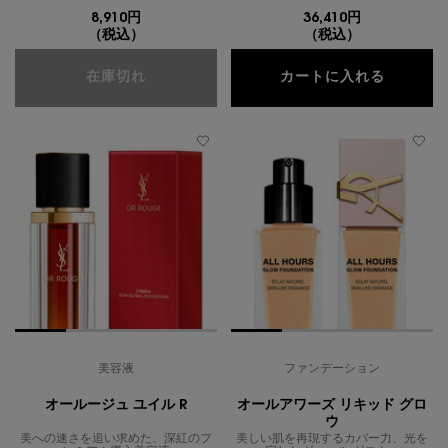
8,910円
36,410円
（税込）
（税込）
ピュアショット エアリーライト UV50
オールー
在庫切れ
カートに入れる
美容液
ファンデーション
オールージュ ユイル R
オールアワーズ リキッド グロ
ウ
美への速さを追い求めた、深紅のプ
美しい肌を再現するカバー力、光を