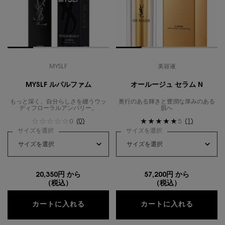
MYSLF
美容液
MYSLF ルパルファム
オールージュ セラム N
もっと深く、自分らしさを纏うウッ
奥行のある輝きと豊潤な厚みのある
ディフローラルアンバリー。
肌へ
(0)
(1)
0
5
サイズを選択
サイズを選択
20,350円 から
57,200円 から
（税込）
（税込）
MYSLF ルパルファム
オールー
カートに入れる
カートに入れる