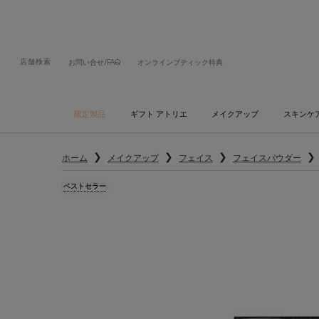
店舗検索
お問い合せ/FAQ
オンラインブティック特典
限定製品
ギフト アトリエ
メイクアップ
スキンケ
メインコンテンツ
ホーム
メイクアップ
フェイス
フェイスパウダー
ベストセラー