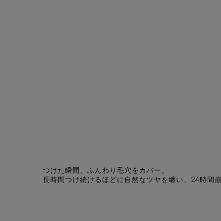
PDP Tabs
つけた瞬間、ふんわり毛穴をカバー。
長時間つけ続けるほどに自然なツヤを纏い、24時間
オールアワーズ ハイパープレストパウダー