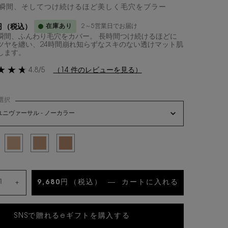
瞬間、そしてつけ続けるほど美しく毛穴をブラー
在庫あり
2～5営業日でお届け
円
（税込）
瞬間、ふんわり毛穴をカバー。 長時間つけ続けるほどに
ツヤを纏い、24時間崩れ知らずなスキのない透けマット肌
します。​
4.8/5
（14 件のレビューを見る）
選択
ワーズ ハイパープレストパウダー の 色 を選択してください
ユニヴァーサル - ノーカラー
み
ーサル - ノーカラー, 1/4
選択済み
1 - ニュートラルカラー, 2/4
選択済み
2 - ピンクみのある明るいカラー, 3/4
選択済み
3 - 落ち着いた健康的なカラー, 4/4
9,680円
（税込）
―
カートに入れる
オールアワー
+