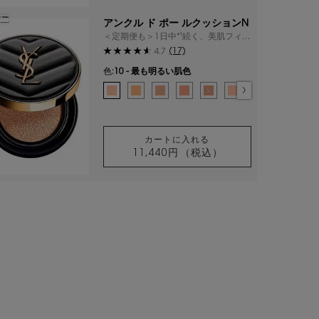
ラー
アンクル ド ポー ルクッションN
＜定期便も＞1日中*¹続く、美肌フィル
ター級のルミナスマット肌
(17)
4.7
色:
10 - 最も明るい肌色
色を選択してください
{1} の場合
選択済み
10 - 最も明るい肌色 のカラー アンクル ド ポー ルクッ
選択済み
20 - やや明るい肌色 のカラー アンクル ド ポー 
選択済み
25 - 黄みよりのやや明るい肌色 のカラー 
選択済み
30 - 健康的な肌色 のカラー アンクル
選択済み
商品バリエーションは在庫切れです
選択済み
10 - 最も明るい肌色 
選択済み
15 - 黄みよりの
選択済み
20 - や
選択
25
カートに入れる
11,440円
（税込）
アンクル ド ポー ルクッシ