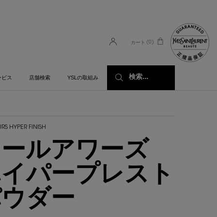
0
カート
0 カート内の製品
検索...
ービス
店舗検索
YSLの取組み
RS HYPER FINISH
オールアワーズ
ハイパープレスト
パウダー