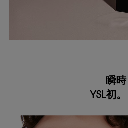
瞬時
YSL