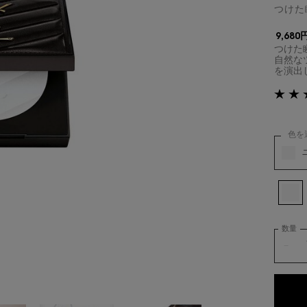
つけた
9,680
つけた
自然な
を演出
色を
オールア
選択済
ユニヴァ
数量
−