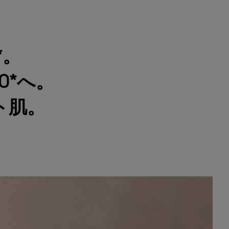
*。
0*へ。
ト肌。