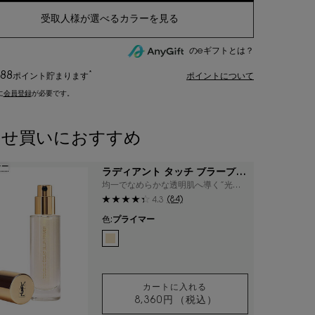
のeギフトとは？
88
*
ポイント
貯まります
ポイントについて
に
会員登録
が必要です。
わせ買いにおすすめ
ラー
ラディアント タッチ ブラープラ
イマー
均一でなめらかな透明肌へ導く”光の
魔法”。YSL NO.1メイクアップベース
(84)
4.3
色:
プライマー
利用可能な1色
選択済み
プライマー のカラー ラディアント タッチ ブラープライ
カートに入れる
8,360円
（税込）
ラディアント タッチ ブラー