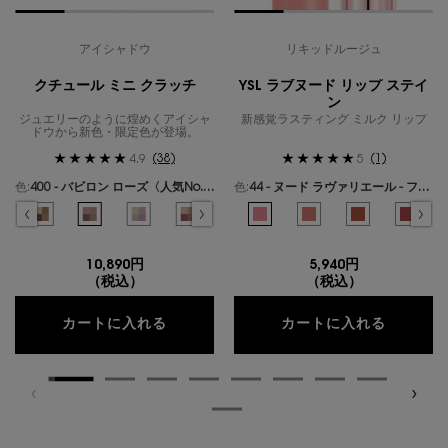
アイシャドウ
リキッドルージュ
クチュール ミニ クラッチ
YSL ラブヌード リップ ステイ
ン
ジュエリーのように煌めくアイシャ
新感覚ラスティング ミルク リップ
ドウから新色・限定色が登場。
(38)
(1)
4.9
5
色:
400 - バビロン ローズ〈人気No.1〉
色:
44 - ヌード ラヴァリエール - フレンチモードなミルキーピンク -
色を選択してください
{1} の場合
色を選択してください
{1} の場合
ールズ のカラー クチュール ミニ クラッチ、1/19
ギリーズ ドリーム のカラー クチュール ミニ クラッチ、2/19
選択済み
300 - カスバ スパイシーズ のカラー クチュール ミニ クラッチ、3/19
選択済み
310 - エキゾチック ミラージュ のカラー クチュール ミニ クラッチ、4/19
選択済み
400 - バビロン ローズ〈人気No.1〉 のカラー クチュール ミニ クラ
選択済み
410 - フォービドゥン ウィスパー のカラー クチュール ミ
選択済み
500 - メディナ グロウ のカラー クチュール ミニ
選択済み
600 - スポンティーニ リリー のカラー
選択済み
44 - ヌード ラヴァリエール - 
選択済み
700 - オーバー ノアール の
選択済み
1 - アンドレスド ピンク
選択済み
710 - オーバー ブ
選択済み
610 - ヌード
選択済み
720 - 
選択済
530 
選
7
10,890円
5,940円
（税込）
（税込）
クチュール ミニ クラッチ
YSL 
カートに入れる
カートに入れる