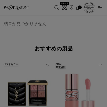
画像検索
0
店
カ
0 カート内の製品
ー
舗
メインコンテンツ
ト
検
索
結果が見つかりません
おすすめの製品
ベストセラー
NEW
数量限定