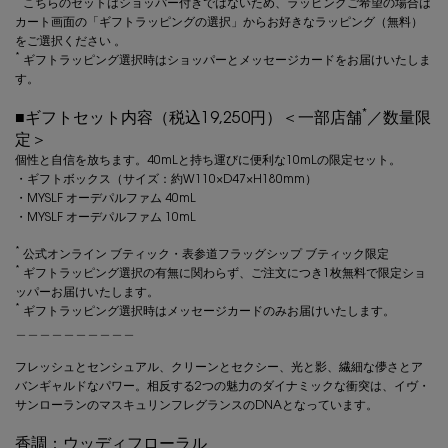
こちらのセットはショッパー付きではないため、ラッピングご希望の場合は
カート画面の「ギフトラッピングの選択」からお好きなラッピング（無料）
をご選択ください 。
*
ギフトラッピング選択時はショッパーとメッセージカードをお届けいたしま
す。
*
■ギフトセット内容（税込19,250円）＜一部店舗
／数量限
定＞
個性と自信を放ちます。40mLと持ち運びに便利な10mLの限定セット。
・ギフトボックス（サイズ：約W110×D47×H180mm）
・MYSLF オーデパルファム 40mL
・MYSLF オーデパルファム 10mL
*
公式オンライン ブティック・表参道フラッグシップ ブティック限定
*
ギフトラッピング選択の有無に関わらず、ご注文につき1枚無料で限定ショ
ッパーお届けいたします。
*
ギフトラッピング選択時はメッセージカードのみお届けいたします。
＿＿＿＿＿＿＿＿＿＿
フレッシュとセンシュアル、クリーンとセクシー、光と影、繊細な儚さとア
バンギャルドなパワー。相反する2つの魅力のダイナミックな衝突は、イヴ・
サンローランのマスキュリンフレグランスのDNAとなっています。
香調：ウッディフローラル