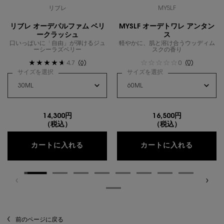
リブレ
MYSLF
リブレ オーデパルファム ベリ
MYSLF オーデトワレ アンタン
ークラッシュ
ス
口いっぱいに「自由」が弾けるジュ
軽やかに、肌と溶け合うウッディム
ーシーラズベリー
スクの香り
(6)
(0)
4.7
0
サイズを選択
サイズを選択
14,300円
16,500円
（税込）
（税込）
リブレ オーデパルファム ベリークラッ
MYSL
カートに入れる
カートに入れる
閲覧履歴
前のページに戻る