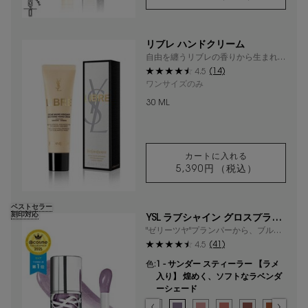
リブレ オーデパル
リブレ ハンドクリーム
自由を纏うリブレの香りから生まれた
フレッシュでみずみずしいハンドクリ
(14)
4.5
ーム
ワンサイズのみ
30 ML
カートに入れる
5,390円
（税込）
リブレ ハンドクリ
ベストセラー
刻印対応
YSL ラブシャイン グロスプラン
パー
"ゼリーツヤ"プランパーから、ブルー
ラメ入り色が限定登場
(41)
4.5
色:
1 - サンダー スティーラー 【ラメ
入り】 煌めく、ソフトなラベンダ
ーシェード
色を選択してください
{1} の場合