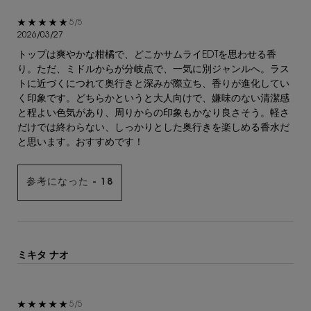
5星中5。
5/5
2026/03/27
トップは爽やかな柑橘で、どこかサムライEDTを思わせる香
り。ただ、ミドルからが分岐点で、一気に別ジャンルへ。ラス
トに近づくにつれて奥行きと深みが際立ち、香りが進化してい
く印象です。どちらかというと大人向けで、嫌味のない清潔感
と程よい色気があり、周りからの印象もかなり良さそう。軽さ
だけでは終わらない、しっかりとした奥行きを楽しめる香水だ
と思います。おすすめです！
参考になった -
18
ミキタ ナオ
5星中5。
5/5