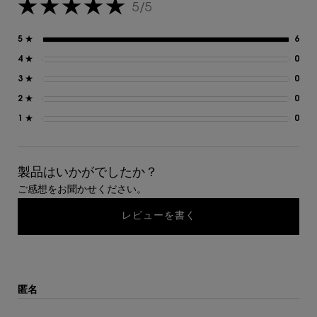
5/5
5星中5。
5 ★
6
6 
4 ★
0
0 
3 ★
0
0 
2 ★
0
0 
1 ★
0
0 
製品はいかがでしたか？
ご感想をお聞かせください。
レビューを書く
匿名