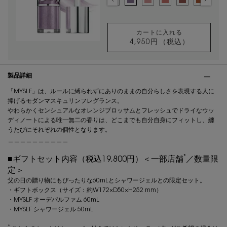
選択済み
44 - ヌード ラヴァリエール - フレンチモードな
選択済み
0 - クリスタル ダスト 【ラメ入り】 澄ん
選択済み
1 - サンダー スティーラー 【ラメ
選択済み
2 - ラッキー ムーンストーン
選択済み
3 - メロウ マロウ -
選択済み
4 - ハニー ピ
選択済み
5 - カリ
選択
6 
カートに入れる
4,950円
（税込）
YSL ラブシャイン
PDP Tabs
製品詳細
「MYSLF」は、ルールに縛られずにありのままの自分らしさを表現する人に
捧げるモダンマスキュリンフレグランス。
やわらかくセンシュアルなオレンジブロッサムとフレッシュでドライなウッ
ディノートによる唯一無二の香りは、どこまでも自分自身にフィットし、纏
うたびにそれぞれの個性となります。
＿＿＿＿＿＿＿＿＿＿
*
■ギフトセット内容（税込19,800円）＜一部店舗
／数量限
定＞
父の日の贈り物にもぴったりな60mLとシャワージェルとの限定セット。
・ギフトボックス（サイズ：約W172×D50×H252 mm）
・MYSLF オーデパルファム 60mL
・MYSLF シャワージェル 50mL
*