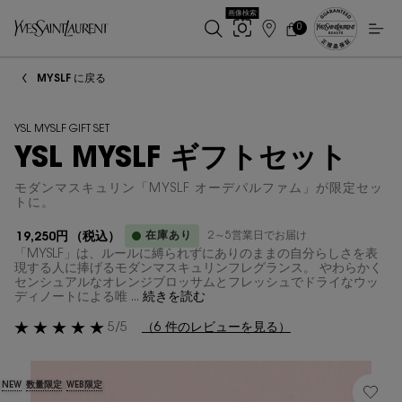
画像検索
0
店
カ
0 カート内の製品
ー
舗
メインコンテンツ
ト
検
MYSLF に戻る
索
YSL MYSLF GIFT SET
YSL MYSLF ギフトセット
モダンマスキュリン「MYSLF オーデパルファム」が限定セッ
トに。
在庫あり
2～5営業日でお届け
19,250円
（税込）
「MYSLF」は、ルールに縛られずにありのままの自分らしさを表
現する人に捧げるモダンマスキュリンフレグランス。 やわらかく
センシュアルなオレンジブロッサムとフレッシュでドライなウッ
ディノートによる唯 ...
続きを読む
5/5
（6 件のレビューを見る）
NEW
数量限定
WEB限定