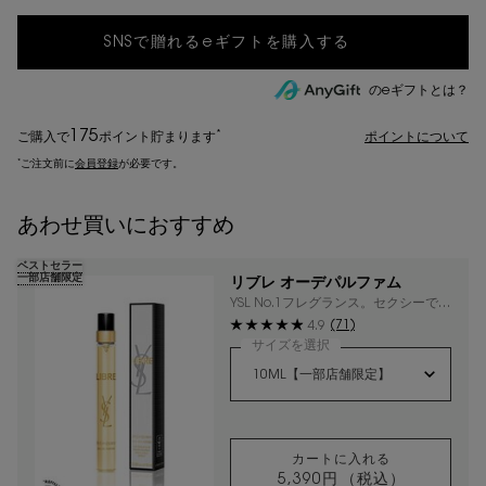
のeギフトとは？
175
*
ご購入で
ポイント
貯まります
ポイントについて
*
ご注文前に
会員登録
が必要です。
あわせ買いにおすすめ
ベストセラー
一部店舗限定
リブレ オーデパルファム
YSL No.1フレグランス。セクシーでク
ールなフローラルラベンダー。
(71)
4.9
サイズを選択
カートに入れる
5,390円
（税込）