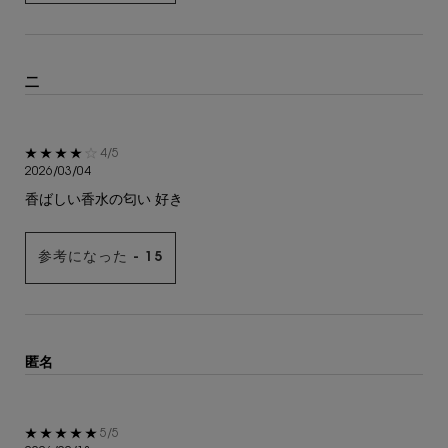
二
5星中4。
4/5
2026/03/04
香ばしい香水の匂い 好き
参考になった -
15
匿名
5星中5。
5/5