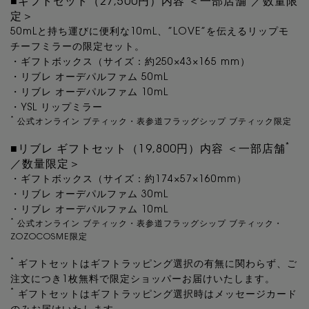
■ギフトセット（27,500円）内容 ＜一部店舗
／​数量限
定＞
50mLと持ち運びに便利な10mL、”LOVE”を伝えるリップモ
チーフミラーの限定セット。
・ギフトボックス（サイズ：約250×43×165 mm）
・リブレ オーデパルファム 50mL
・リブレ オーデパルファム 10mL
・YSL リップミラー
*
公式オンライン ブティック・表参道フラッグシップ ブティック限定
*
■リブレ ギフトセット（19,800円）内容 ＜一部店舗
／​数量限定＞
・ギフトボックス（サイズ：約174×57×160mm）
・リブレ オーデパルファム 30mL
・リブレ オーデパルファム 10mL
*
公式オンライン ブティック・表参道フラッグシップ ブティック・
ZOZOCOSME限定
*
ギフトセットはギフトラッピング選択の有無に関わらず、ご
注文につき1枚無料で限定ショッパーお届けいたします。
*
ギフトセットはギフトラッピング選択時はメッセージカード