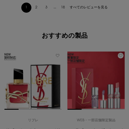
すべてのレビューを見る
1
2
3
...
18
ページ 1/18。 現在のページ
あなたへのおすすめ
おすすめの製品
NEW
NEW
刻印対応
数量限定
一部店舗限定
リブレ
WEB・一部店舗限定製品