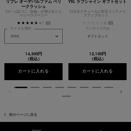
リブレ オーデパルファム ベリ
YSL ラブシャイン ギフトセット
ークラッシュ
口いっぱいに「自由」が弾けるジュ
口元をクチュールに彩るリップメイ
ーシーラズベリー
クアップセット。
(6)
(0)
4.7
0
サイズを選択
ワンサイズのみ
ギフトセット
14,300円
12,100円
（税込）
（税込）
リブレ オーデパルファム ベリークラッ
YSL 
カートに入れる
カートに入れる
閲覧履歴
前のページに戻る