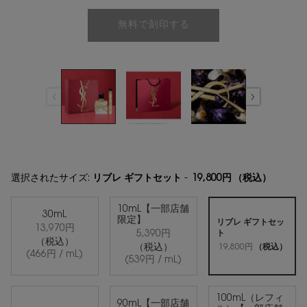
無料で刻印する
選択されたサイズ:
リブレ ギフトセット
-
19,800円
（税込）
10mL【一部店舗
30mL
限定】
リブレ ギフトセッ
13,970円
ト
5,390円
選択済み
, 1/7
選択済み
, 2/7
選択済み
, 3/7
（税込）
19,800円
（税込）
（税込）
(466円 / mL)
(539円 / mL)
100mL（レフィ
90mL【一部店舗