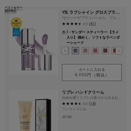
ベストセラー
刻印対応
YSL ラブシャイン グロスプラン
パー
"ゼリーツヤ"プランパーから、ブルー
ラメ入り色が限定登場
(41)
4.5
色:
1 - サンダー スティーラー 【ラメ
入り】 煌めく、ソフトなラベンダ
ーシェード
色を選択してください
{1} の場合
選択済み
44 - ヌード ラヴァリエール - フレンチモードな
選択済み
0 - クリスタル ダスト 【ラメ入り】 澄ん
選択済み
1 - サンダー スティーラー 【ラメ
選択済み
2 - ラッキー ムーンストーン
選択済み
3 - メロウ マロウ -
選択済み
4 - ハニー ピ
選択済み
5 - カリ
選択
6 
カートに入れる
4,950円
（税込）
YSL ラブシャイン
リブレ ハンドクリーム
自由を纏うリブレの香りから生まれた
フレッシュでみずみずしいハンドクリ
(14)
4.5
ーム
ワンサイズのみ
30 ML