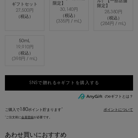
ル）【一部店舗
限定】
ギフトセット
限定】
30,140円
27,500円
28,380円
選択済み
, 4/7
選択済み
, 5/7
選択済み
, 6/7
（税込）
（税込）
（税込）
(335円 / mL)
(284円 / mL)
50mL
19,910円
選択済み
, 7/7
（税込）
(398円 / mL)
のeギフトとは？
180
*
ご購入で
ポイント
貯まります
ポイントについて
*
ご注文前に
会員登録
が必要です。
あわせ買いにおすすめ