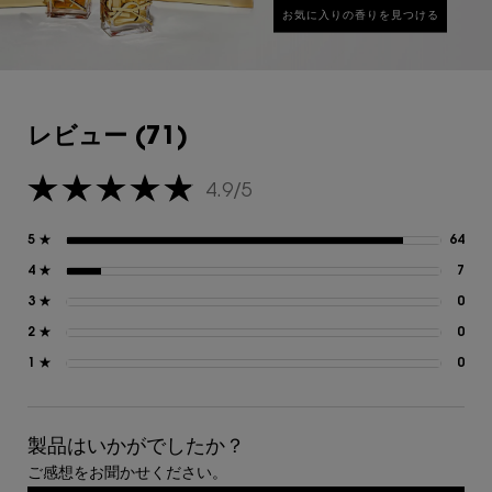
お気に入りの香りを見つける
レビュー
レビュー (71)
4.9/5
5星中4.9。
5 ★
64
64
4 ★
7
7 
3 ★
0
0 
2 ★
0
0 
1 ★
0
0 
製品はいかがでしたか？
ご感想をお聞かせください。