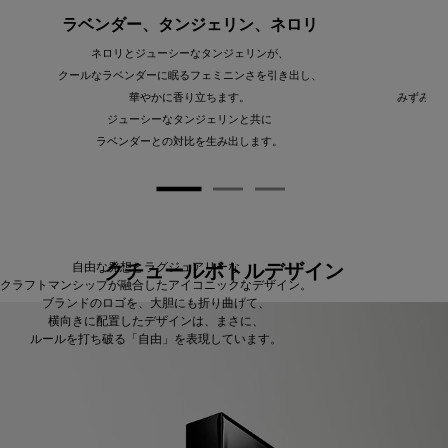
ラベンダー、タンジェリン、ネロリ
ネロリとジューシーなタンジェリンが、
クールなラベンダーに眠るフェミニンさを引き出し、
華やかに香り立ちます。
みずみず
ジューシーなタンジェリンと共に
ラベンダーとの対比を生み出します。
自由な発想とラグジュアリーな
クチュールボトルデザイン
クラフトマンシップが融合したアイコニックなデザイン。
ブランドのロゴを、大胆にも折り曲げて、
横向きに配置したデザインは、まさに、
ルールを打ち破る「自由」を表現しています。