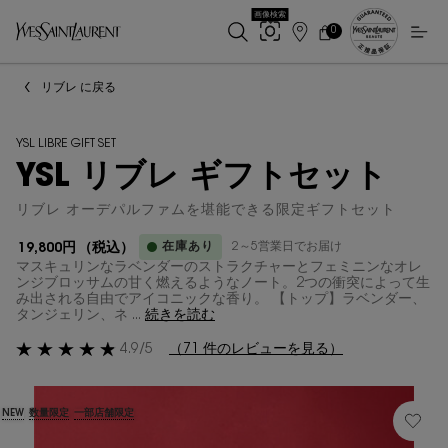
画像検索
0
店
カ
0 カート内の製品
ー
舗
メインコンテンツ
ト
検
リブレ に戻る
索
YSL LIBRE GIFT SET
YSL リブレ ギフトセット
リブレ オーデパルファムを堪能できる限定ギフトセット
在庫あり
2～5営業日でお届け
19,800円
（税込）
マスキュリンなラベンダーのストラクチャーとフェミニンなオレ
ンジブロッサムの甘く燃えるようなノート。2つの衝突によって生
み出される自由でアイコニックな香り。 【トップ】ラベンダー、
タンジェリン、ネ ...
続きを読む
4.9/5
（71 件のレビューを見る）
NEW
数量限定
一部店舗限定