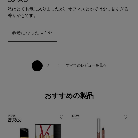
2024/09/28
私はとても気に入りましたが、オフィスとかでは少し甘すぎる
香りかもです。
参考になった -
164
すべてのレビューを見る
1
2
3
ページ 1/3。 現在のページ
閲覧履歴
あなたへのおすすめ
おすすめの製品
NEW
NEW
刻印対応