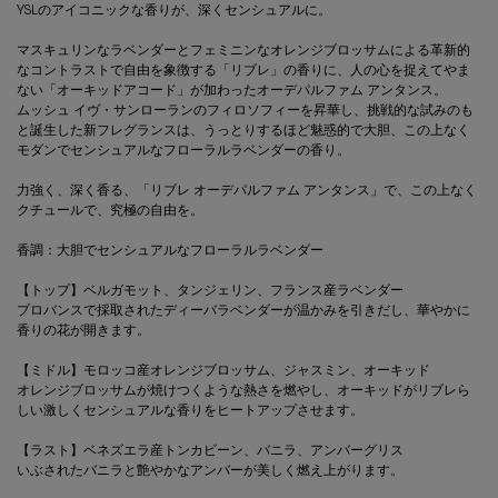
YSLのアイコニックな香りが、深くセンシュアルに。
マスキュリンなラベンダーとフェミニンなオレンジブロッサムによる革新的
なコントラストで自由を象徴する「リブレ」の香りに、人の心を捉えてやま
ない「オーキッドアコード」が加わったオーデパルファム アンタンス。
ムッシュ イヴ・サンローランのフィロソフィーを昇華し、挑戦的な試みのも
と誕生した新フレグランスは、うっとりするほど魅惑的で⼤胆、この上なく
モダンでセンシュアルなフローラルラベンダーの⾹り。
力強く、深く香る、「リブレ オーデパルファム アンタンス」で、この上なく
クチュールで、究極の自由を。
香調：大胆でセンシュアルなフローラルラベンダー
【トップ】ベルガモット、タンジェリン、フランス産ラベンダー
プロバンスで採取されたディーバラベンダーが温かみを引きだし、華やかに
香りの花が開きます。
【ミドル】モロッコ産オレンジブロッサム、ジャスミン、オーキッド
オレンジブロッサムが焼けつくような熱さを燃やし、オーキッドがリブレら
しい激しくセンシュアルな香りをヒートアップさせます。
【ラスト】ベネズエラ産トンカビーン、バニラ、アンバーグリス
いぶされたバニラと艶やかなアンバーが美しく燃え上がります。