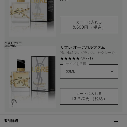
30ML
カートに入れる
8,360円
（税込）
リブレ ヘアミスト
ベストセラー
刻印対応
リブレ オーデパルファム
YSL No.1フレグランス。セクシーでク
ールなフローラルラベンダー。
(71)
4.9
サイズを選択
カートに入れる
13,970円
（税込）
リブレ オーデパル
PDP Tabs
製品詳細