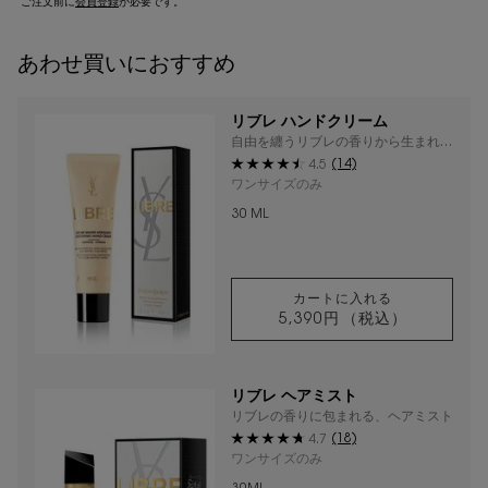
ご注文前に
会員登録
が必要です。
あわせ買いにおすすめ
リブレ ハンドクリーム
自由を纏うリブレの香りから生まれた
フレッシュでみずみずしいハンドクリ
(14)
4.5
ーム
ワンサイズのみ
30 ML
カートに入れる
5,390円
（税込）
リブレ ハンドクリ
リブレ ヘアミスト
リブレの香りに包まれる、ヘアミスト
(18)
4.7
ワンサイズのみ