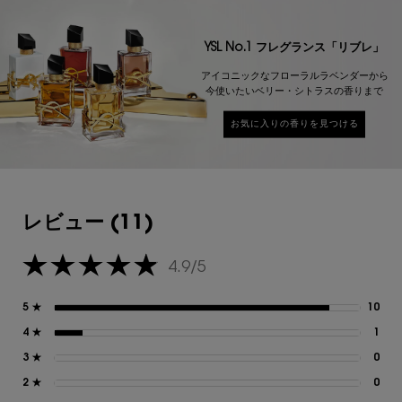
YSL No.1 フレグランス「リブレ」
アイコニックなフローラルラベンダーから
今使いたいベリー・シトラスの香りまで
お気に入りの香りを見つける
レビュー
レビュー (11)
4.9/5
5星中4.9。
5 ★
10
10
4 ★
1
1 
3 ★
0
0 
2 ★
0
0 