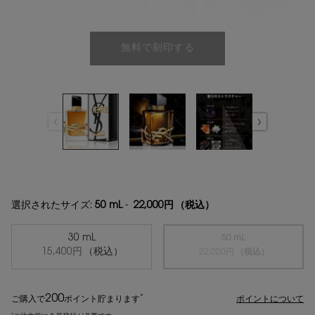
無料で刻印する
選択されたサイズ:
50 mL
-
22,000円
（税込）
30 mL
50 mL
選択済み
, 1/2
15,400円
（税込）
選択済み
商品バリエーションは
, 2/2
22,000円
（税込）
200
*
ご購入で
ポイント
貯まります
ポイントについて
*