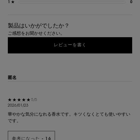
1 ★
0
0 
製品はいかがでしたか？
ご感想をお聞かせください。
レビューを書く
匿名
5星中5。
5/5
2026/01/23
華やかな気分になれる香水です。キツくなくとても使いやすい
です。
参考になった -
16