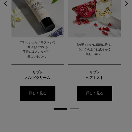
フレッシュな「リブレ」の
揺れ動くたびに繊細に香る、
香りをいつでも
シルクのように柔らかく
手軽にまといながら、
美しい髪へ。
美しい手元へ。
リブレ
リブレ
ハンドクリーム
ヘアミスト
詳しく見る
詳しく見る
PDP Routine Section
SNAPSHOT
リブレ 特設ページを見る