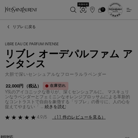
画像検索
0
店
カ
0 カート内の製品
ー
舗
メインコンテンツ
ト
検
リブレ に戻る
索
LIBRE EAU DE PARFUM INTENSE
リブレ オーデパルファム ア
ンタンス
大胆で深いセンシュアルなフローラルラベンダー
在庫切れ
22,000円
（税込）
YSLのアイコニックな香りが、深くセンシュアルに。 マスキュリ
ンなラベンダーとフェミニンなオレンジブロッサムによる革新的
なコントラストで自由を象徴する「リブレ」の香りに、人の心を
捉えてやまない「 ...
続きを読む
4.9/5
（11 件のレビューを見る）
刻印対応