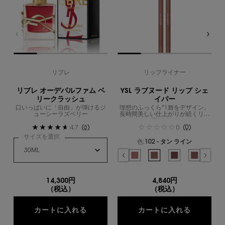
リブレ
リップライナー
リブレ オーデパルファム ベ
YSL ラブヌード リップ シェ
リークラッシュ
イパー
口いっぱいに「自由」が弾けるジ
理想のふっくら*1唇をデザイン。
ューシーラズベリー
長時間美しい仕上がりが続くリッ
プライナー。
(6)
(0)
4.7
0
サイズを選択
色:
102 - タン ライン
色を選択してください
{1} の場合
選択済み
商品バリエーションは在庫切れです, 1 - 
選択済み
44 - ヌード ラヴァリエール のカ
選択済み
102 - タン ライン のカ
選択済み
103 - ブラッシン
選択済み
104 - 
選
10
14,300円
4,840円
（税込）
（税込）
リブレ オーデパルファム ベリークラッ
YSL ラ
カートに入れる
カートに入れる