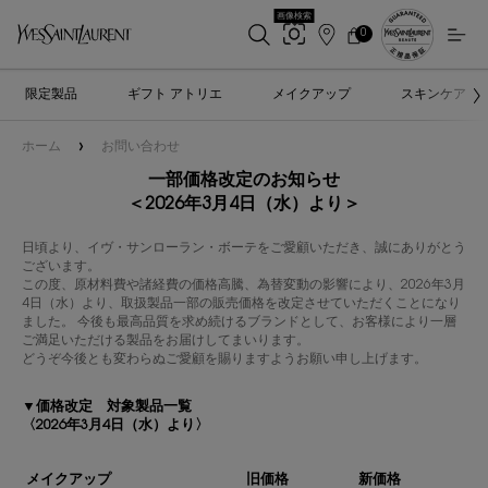
画像検索
0
店
カ
0 カート内の製品
ー
舗
メインコンテンツ
ト
検
限定製品
ギフト アトリエ
メイクアップ
スキンケア
索
ホーム
お問い合わせ
一部価格改定のお知らせ
＜2026年3月4日（水）より＞
日頃より、イヴ・サンローラン・ボーテをご愛顧いただき、誠にありがとう
ございます。
この度、原材料費や諸経費の価格高騰、為替変動の影響により、2026年3月
4日（水）より、取扱製品一部の販売価格を改定させていただくことになり
ました。 今後も最高品質を求め続けるブランドとして、お客様により一層
ご満足いただける製品をお届けしてまいります。
どうぞ今後とも変わらぬご愛顧を賜りますようお願い申し上げます。
▼価格改定 対象製品一覧
〈2026年3月4日（水）より〉
メイクアップ
旧価格
新価格