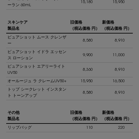
15,180
15,950
ーラン 60mL
スキンケア
旧価格
新価格
製品名
（税込価格 円）
（税込価格 円）
ピュアショット ムース クレンザ
8,580
8,910
ー
ピュアショット イドラ エッセン
9,900
11,000
ス ローション
ピュアショット エアリーライト
8,360
8,910
UV50
オールージュ ラ クレームUV50+
15,950
16,500
トップ シークレット インスタン
8,580
8,910
ト トーンアップ
その他
旧価格
新価格
製品名
（税込価格 円）
（税込価格 円）
リップバッグ
110
220