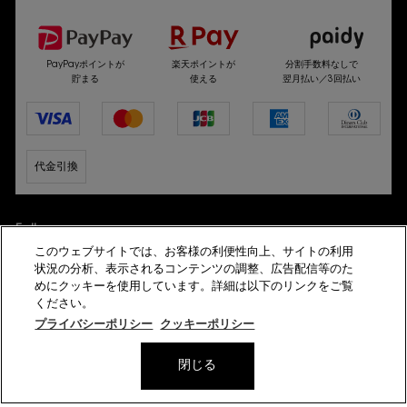
選べるお支払い方法
PayPayポイントが
楽天ポイントが
分割手数料なしで
貯まる
使える
翌月払い／3回払い
代金引換
Follow us
このウェブサイトでは、お客様の利便性向上、サイトの利用
状況の分析、表示されるコンテンツの調整、広告配信等のた
めにクッキーを使用しています。詳細は以下のリンクをご覧
ください。
プライバシーポリシー
クッキーポリシー
© YSL Beauté
閉じる
プライバシーポリシー
サイト利用規約
会員規約
特定商取引法に基づく表示
サイトマップ
模倣サイトにご注意ください
美容部員新卒採用