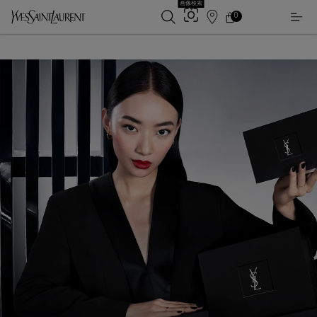
画像検索
0
店
カ
0 カート内の製品
ー
舗
メインコンテンツ
ト
検
索