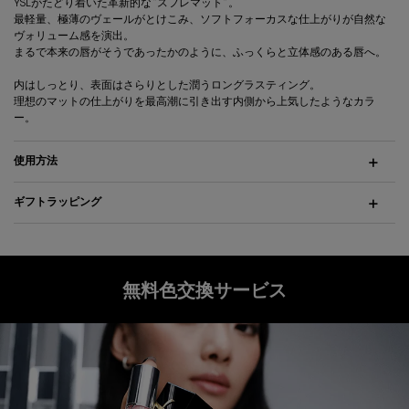
YSLがたどり着いた革新的な“スフレマット”。
最軽量、極薄のヴェールがとけこみ、ソフトフォーカスな仕上がりが自然な
ヴォリューム感を演出。
まるで本来の唇がそうであったかのように、ふっくらと立体感のある唇へ。
内はしっとり、表面はさらりとした潤うロングラスティング。
理想のマットの仕上がりを最高潮に引き出す内側から上気したようなカラ
ー。
使用方法
ギフトラッピング
無料色交換サービス