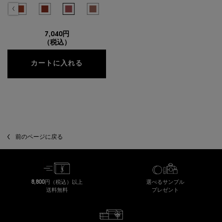
色を選択してください
{1} の場合
ーチヌード のカラー YSL ザ スリム リップスティック、1/10
を放つスタイリッシュなカカオブラウン のカラー YSL ザ スリム リップスティック、2/10
情を彩る華やかなコーラルピンク のカラー YSL ザ スリム リップスティック、3/10
ラケシュ - 落ち着きのあるフェミニンなローズブラウン のカラー YSL ザ スリム リップス
プラム ベロア - 洗練されたモードなプラムレッド のカラー YSL ザ スリム リップスティッ
選択済み
314 - シナバー スタイル - 肌に馴染む温かなスモーキーブラウン のカラー YSL ザ 
選択済み
1936 - ファイアリー エラ - 深みのあるクールなテラコッタレッド のカラー 
選択済み
1966 - ルージュ リブレ - 自由を彩る鮮烈なバーントレッド のカラー
選択済み
1977 - ピンク ボヤージュ - 甘さを抑えたセンシュアルな
選択済み
1988 - ヌード アトリエ - 柔らかくもシックな
7,040円
（税込）
YSL ザ スリム リップスティック
カートに入れる
閲覧履歴
前のページに戻る
8,800円（税込）以上
選べるサンプル
送料無料
プレゼント