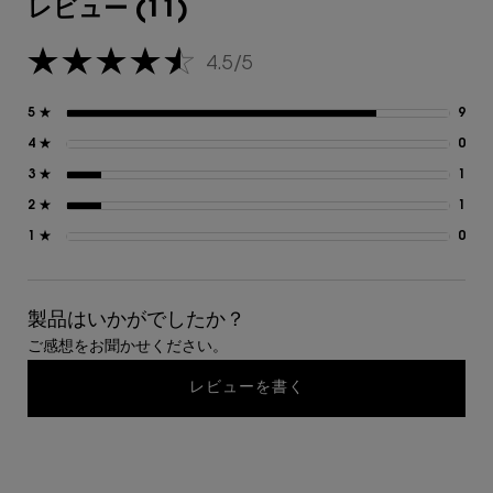
レビュー (11)
4.5/5
5星中4.5。
5 ★
9
9 
4 ★
0
0 
3 ★
1
1 
2 ★
1
1 
1 ★
0
0 
製品はいかがでしたか？
ご感想をお聞かせください。
レビューを書く