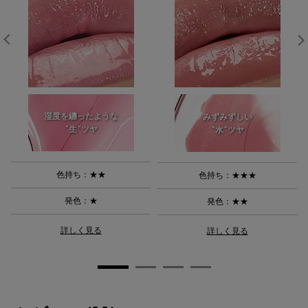
湿度を纏ったような
みずみずしい
“生”ツヤ
“水”ツヤ
色持ち：★★
色持ち：★★★
発色：★
発色：★★
詳しく見る
詳しく見る
レビュー