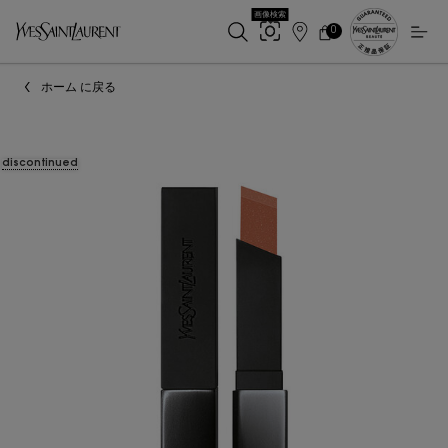
画像検索
0
店
カ
0 カート内の製品
ー
舗
メインコンテンツ
ト
検
ホーム に戻る
索
discontinued