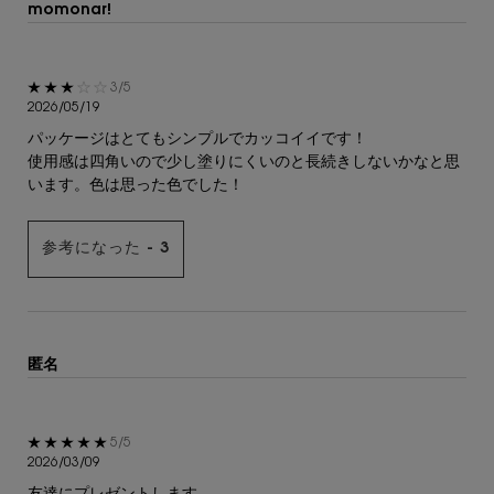
momonar!
5星中3。
3/5
2026/05/19
パッケージはとてもシンプルでカッコイイです！
使用感は四角いので少し塗りにくいのと長続きしないかなと思
います。色は思った色でした！
参考になった -
3
匿名
5星中5。
5/5
2026/03/09