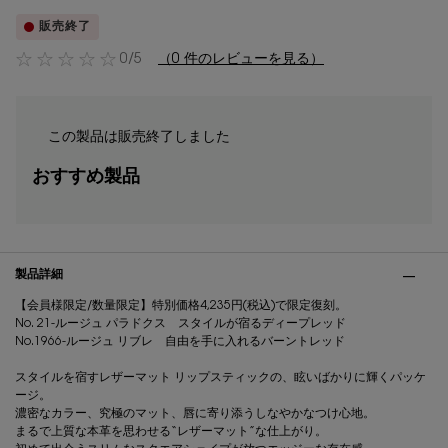
販売終了
0/5
（0 件のレビューを見る）
この製品は販売終了しました
おすすめ製品
PDP Tabs
製品詳細
【会員様限定/数量限定】特別価格4,235円(税込)で限定復刻。
No. 21-ルージュ パラドクス スタイルが宿るディープレッド
No.1966-ルージュ リブレ 自由を手に入れるバーントレッド
スタイルを宿すレザーマット リップスティックの、眩いばかりに輝くパッケ
ージ。
濃密なカラー、究極のマット、唇に寄り添うしなやかなつけ心地。
まるで上質な本革を思わせる“レザーマット”な仕上がり。