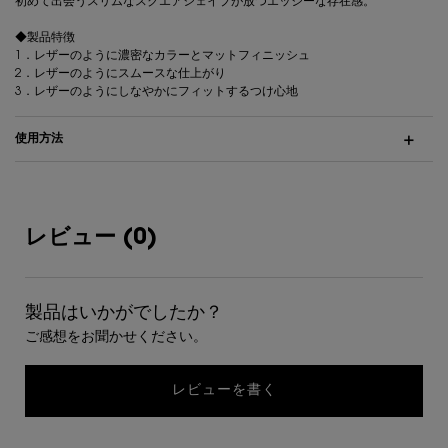
初めて出会うスリムなスクエアシェイプが放つエッジーな存在感。
◆製品特徴
1．レザーのように濃密なカラーとマットフィニッシュ
2．レザーのようにスムースな仕上がり
3．レザーのようにしなやかにフィットするつけ心地
使用方法
レビュー
レビュー (0)
製品はいかがでしたか？
ご感想をお聞かせください。
レビューを書く