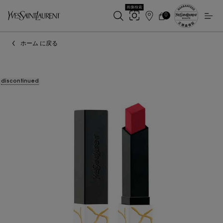
画像検索
0
店
カ
0 カート内の製品
ー
舗
メインコンテンツ
ト
検
ホーム に戻る
索
discontinued