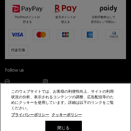
PayPayポイントが
楽天ポイントが
分割手数料なしで
貯まる
使える
翌月払い／3回払い
代金引換
Follow us
このウェブサイトでは、お客様の利便性向上、サイトの利用
状況の分析、表示されるコンテンツの調整、広告配信等のた
めにクッキーを使用しています。詳細は以下のリンクをご覧
ください。
© YSL Beauté
プライバシーポリシー
クッキーポリシー
プライバシーポリシー
サイト利用規約
会員規約
特定商取引法に基づく表示
サイトマップ
模倣サイトにご注意ください
美容部員新卒採用
閉じる