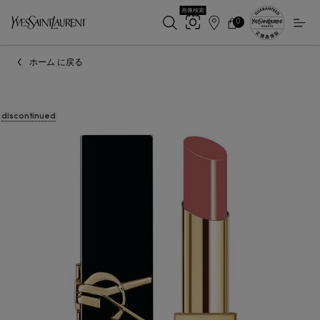
画像検索
0
店
カ
0 カート内の製品
ー
舗
メインコンテンツ
ト
検
ホーム に戻る
索
discontinued