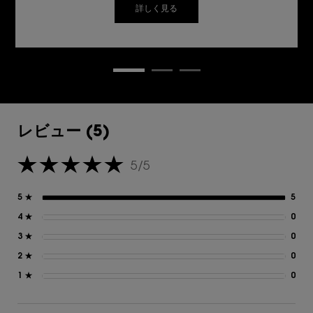
詳しく見る
レビュー
レビュー (5)
5/5
5星中5。
5 ★
5
5 
4 ★
0
0 
3 ★
0
0 
2 ★
0
0 
1 ★
0
0 