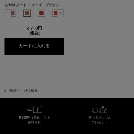
色:
NM ヌード ミューズ - ブラウンを忍ばせたウォームヌード
色を選択してください
{1} の場合
クチュール、1/36
ローを含んだピンクヌード のカラー ルージュ ピュールクチュール、2/36
ルージュ ピュールクチュール、3/36
 のカラー ルージュ ピュールクチュール、4/36
忍ばせたブライトヌード のカラー ルージュ ピュールクチュール、5/36
を明るく魅せるサーモンピンク のカラー ルージュ ピュールクチュール、6/36
ト - 素肌に馴染むモーヴヌード のカラー ルージュ ピュールクチュール、7/36
在庫切れです, N13 エフォートレス マルーン - 個性を宿すディープブラウン のカ
ード ランデブー - センシュアルなミスティローズ のカラー ルージュ ピュールクチュール
選択済み
商品バリエーションは在庫切れです, N15 ヌード セルフ - シックで洗練をもたらすス
選択済み
N44 ヌード ラヴァリエール - フレンチモードなダスティピンク のカラー ル
選択済み
NM ヌード ミューズ - ブラウンを忍ばせたウォームヌード のカラー
選択済み
商品バリエーションは在庫切れです, O1 ワイルド シナモ
選択済み
O7 トランスグレッシブ コーラル - 弾けるよう
選択済み
O8 ビトゥン ブラウン - シックに決
選択済み
商品バリエーションは在庫切れです
選択済み
商品バリエーションは在
選択済み
商品バリエー
選
O
6,710円
（税込）
ルージュ ピュールクチュール
カートに入れる
閲覧履歴
前のページに戻る
8,800円（税込）以上
選べるサンプル
送料無料
プレゼント