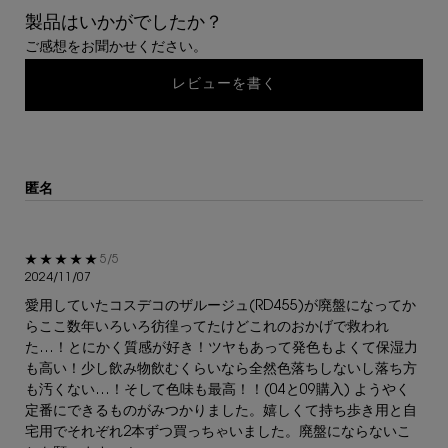
製品はいかがでしたか？
ご感想をお聞かせください。
レビューを書く
匿名
5星中5。
5/5
2024/11/07
愛用していたコスデコのザルージュ(RD455)が廃盤になってか
らここ数年いろいろ彷徨ってたけどこれのおかげで救われ
た…！とにかく質感が好き！ツヤもあって発色もよくて保湿力
も高い！少し飲み物飲むくらいなら全然色落ちしないし落ち方
も汚くない…！そして色味も最高！！(04と09購入) ようやく
定番にできるものがみつかりました。嬉しくて持ち歩き用と自
宅用でそれぞれ2本ずつ買っちゃいました。廃盤にならないこ