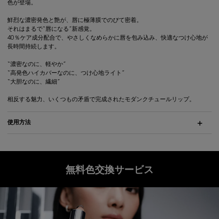
色が登場。
鮮烈な濃密発色と艶が、唇に極薄膜でのびて密着。
それはまるで“唇になる”新感覚。
40％ケア成分配合で、やさしくなめらかに唇を包み込み、快適なつけ心地が
長時間持続します。
“濃密なのに、軽やか”
“高発色ハイカバーなのに、つけ心地ライト”
“大胆なのに、繊細”
相反する魅力、いくつもの矛盾で完成されたモダンクチュールリップ。
使用方法
無料色交換サービス