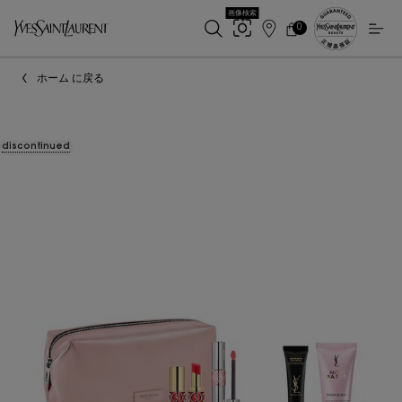
画像検索
0
店
カ
0 カート内の製品
ー
舗
メインコンテンツ
ト
検
ホーム に戻る
索
discontinued