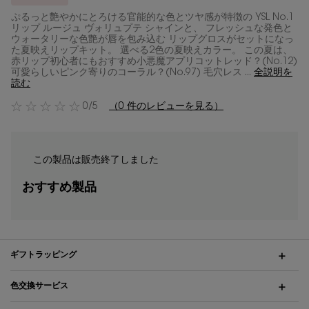
ぷるっと艶やかにとろける官能的な色とツヤ感が特徴の YSL No.1
リップ ルージュ ヴォリュプテ シャインと、 フレッシュな発色と
ウォータリーな色艶が唇を包み込む リップグロスがセットになっ
た夏映えリップキット。 選べる2色の夏映えカラー。 この夏は、
赤リップ初心者にもおすすめ小悪魔アプリコットレッド？(No.12)
可愛らしいピンク寄りのコーラル？(No.97) 毛穴レス ...
全説明を
読む
0/5
（0 件のレビューを見る）
この製品は販売終了しました
おすすめ製品
PDP Tabs
ギフトラッピング
色交換サービス