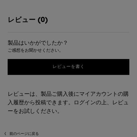
PDP Hero Banner
Video Content
PDP Content Tiles Multiple with Title
PDP Section - FAQs
レビュー
レビュー (0)
製品はいかがでしたか？
ご感想をお聞かせください。
レビューを書く
レビューは、製品ご購入後にマイアカウントの購
入履歴から投稿できます。ログインの上、レビュ
ーをお試しください。
あなたへのおすすめ
閲覧履歴
前のページに戻る