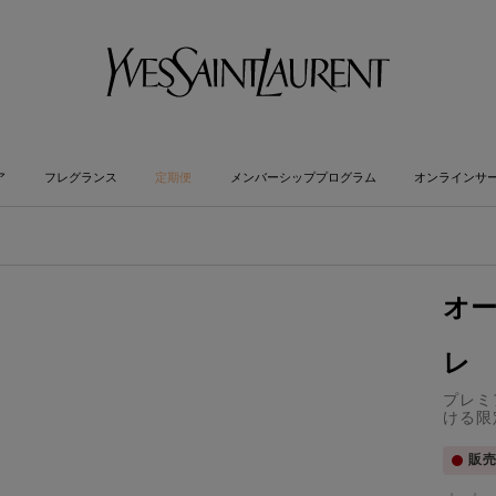
ア
フレグランス
定期便
メンバーシッププログラム
オンラインサ
オー
レ
プレミ
ける限
販