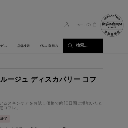
0
カート
0 カート内の製品
検索...
ービス
店舗検索
YSLの取組み
ルージュ ディスカバリー コフ
アムスキンケアをお試し価格で約10日間ご堪能いただ
定コフレ。
売終了