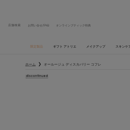
店舗検索
お問い合せ/FAQ
オンラインブティック特典
限定製品
ギフト アトリエ
メイクアップ
スキンケ
メインコンテンツ
ホーム
オールージュ ディスカバリー コフレ
discontinued