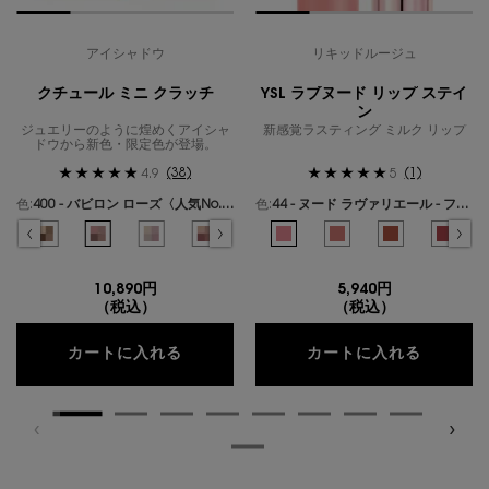
アイシャドウ
リキッドルージュ
クチュール ミニ クラッチ
YSL ラブヌード リップ ステイ
ン
ジュエリーのように煌めくアイシャ
新感覚ラスティング ミルク リップ
ドウから新色・限定色が登場。
(38)
(1)
4.9
5
色:
400 - バビロン ローズ〈人気No.1〉
色:
44 - ヌード ラヴァリエール - フレンチモードなミルキーピンク -
色を選択してください
{1} の場合
色を選択してください
{1} の場合
ールズ のカラー クチュール ミニ クラッチ、1/19
ギリーズ ドリーム のカラー クチュール ミニ クラッチ、2/19
選択済み
300 - カスバ スパイシーズ のカラー クチュール ミニ クラッチ、3/19
選択済み
310 - エキゾチック ミラージュ のカラー クチュール ミニ クラッチ、4/19
選択済み
400 - バビロン ローズ〈人気No.1〉 のカラー クチュール ミニ クラ
選択済み
410 - フォービドゥン ウィスパー のカラー クチュール ミ
選択済み
500 - メディナ グロウ のカラー クチュール ミニ
選択済み
600 - スポンティーニ リリー のカラー
選択済み
44 - ヌード ラヴァリエール - 
選択済み
700 - オーバー ノアール の
選択済み
1 - アンドレスド ピンク
選択済み
710 - オーバー ブ
選択済み
610 - ヌード
選択済み
720 - 
選択済
530 
選
7
10,890円
5,940円
（税込）
（税込）
クチュール ミニ クラッチ
YSL 
カートに入れる
カートに入れる