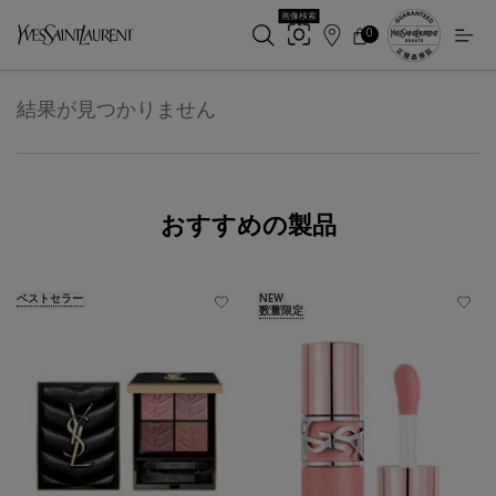
画像検索
0
店
カ
0 カート内の製品
ー
舗
メインコンテンツ
ト
検
索
結果が見つかりません
おすすめの製品
ベストセラー
NEW
数量限定