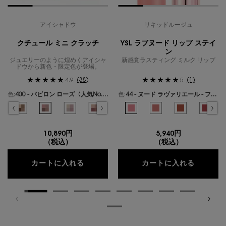
アイシャドウ
リキッドルージュ
クチュール ミニ クラッチ
YSL ラブヌード リップ ステイ
ン
ジュエリーのように煌めくアイシャ
新感覚ラスティング ミルク リップ
ドウから新色・限定色が登場。
(38)
(1)
4.9
5
色:
400 - バビロン ローズ〈人気No.1〉
色:
44 - ヌード ラヴァリエール - フレンチモードなミルキーピンク -
色を選択してください
{1} の場合
色を選択してください
{1} の場合
ールズ のカラー クチュール ミニ クラッチ、1/19
ギリーズ ドリーム のカラー クチュール ミニ クラッチ、2/19
選択済み
300 - カスバ スパイシーズ のカラー クチュール ミニ クラッチ、3/19
選択済み
310 - エキゾチック ミラージュ のカラー クチュール ミニ クラッチ、4/19
選択済み
400 - バビロン ローズ〈人気No.1〉 のカラー クチュール ミニ クラ
選択済み
410 - フォービドゥン ウィスパー のカラー クチュール ミ
選択済み
500 - メディナ グロウ のカラー クチュール ミニ
選択済み
600 - スポンティーニ リリー のカラー
選択済み
44 - ヌード ラヴァリエール - 
選択済み
700 - オーバー ノアール の
選択済み
1 - アンドレスド ピンク
選択済み
710 - オーバー ブ
選択済み
610 - ヌード
選択済み
720 - 
選択済
530 
選
7
10,890円
5,940円
（税込）
（税込）
クチュール ミニ クラッチ
YSL 
カートに入れる
カートに入れる