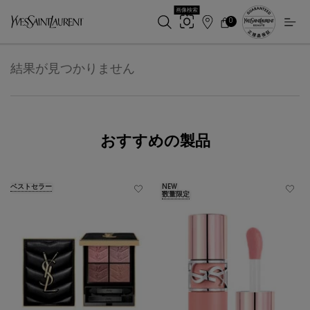
画像検索
0
店
カ
0 カート内の製品
ー
舗
メインコンテンツ
ト
検
索
結果が見つかりません
おすすめの製品
ベストセラー
NEW
数量限定