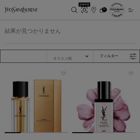
画像検索
0
店
カ
0 カート内の製品
ー
舗
メインコンテンツ
ト
検
索
結果が見つかりません
フィルター
フィルターメニュー