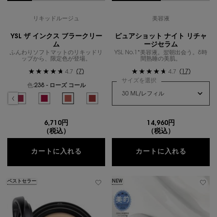
リキッドルージュ
美容液
YSL ザ インクス ブラークリー
ピュアショット ナイト リチャ
ム
ージセラム
ふんわりソフトマットのリキッドリ
YSL No.1*美容液。翌朝出会う。8時
ップから、限定色が登場。
間熟睡の美肌。
(7)
(17)
4.7
4.7
サイズを選択
色:
238 - ローズ コール
色を選択してください
{1} の場合
3
クリーム、2/13
ス ブラークリーム、3/13
 インクス ブラークリーム、4/13
のカラー YSL ザ インクス ブラークリーム、5/13
ッション のカラー YSL ザ インクス ブラークリーム、6/13
ド エモーション のカラー YSL ザ インクス ブラークリーム、7/13
モーヴ キャプティベーション のカラー YSL ザ インクス ブラークリーム、8/13
選択済み
233 - ブラウン エレベーション のカラー YSL ザ インクス ブラークリーム、9/13
選択済み
234 - ベリー サティスファクション のカラー YSL ザ インクス ブラークリーム
選択済み
236 - ルビー アトラクション のカラー YSL ザ インクス ブラークリ
選択済み
238 - ローズ コール のカラー YSL ザ インクス ブラークリ
選択済み
239 - サンセット ホットライン​ のカラー YSL
6,710円
14,960円
（税込）
（税込）
YSL ザ インクス ブラークリーム
ピュアシ
カートに入れる
カートに入れる
ベストセラー
NEW