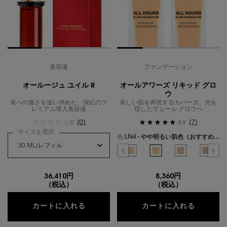
美容液
ファンデーション
オールージュ ユイル R
オールアワーズ リキッド グロ
ウ
美への速さを追い求めた、深紅のプ
美しい肌を再現するカバー力、光を
レミアム導入美容液
宿したヴェール グロウへ
(0)
(7)
0
4.9
サイズを選択
色:
LN4 - やや明るい肌色（おすすめ色）
色を選択してください
{1} の場合
選択済み
LC1 - ピンクよりの最も明るい肌色 のカラー オールアワーズ リキッド グロウ、1/
選択済み
LC2 - ピンクよりの明るい肌色（おすすめ色） のカラー オールアワーズ 
選択済み
LC3 - ピンクよりの明るい～やや明るい肌色 のカラー オールア
選択済み
LC4 - ピンクよりのやや明るい肌色 のカラー オールア
選択済み
LC5 - ピンクよりの健康的～やや明るい肌色
選択済み
LN1 - 最も明るい肌色 のカラー 
選択済み
LN4 - やや明るい肌色（
選択済み
LN7 - やや健
選択済
MN1.
36,410円
8,360円
（税込）
（税込）
オールージュ ユイル R
オールア
カートに入れる
カートに入れる