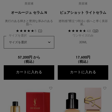
美容液
美容液
オールージュ セラム N
ピュアショット ライトセラム
奥行のある輝きと豊潤な厚みのある
透明感*際立つ明るい肌へと導く美容
肌へ
液。
(1)
(10)
5
4.8
サイズを選択
ワンサイズのみ
30ML
57,200円 から
17,600円
（税込）
（税込）
オールージュ セラム N
ピュアシ
カートに入れる
カートに入れる