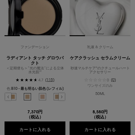
ファンデーション
乳液 & クリーム
ラディアント タッチ グロウパ
ケアクラッシュ セラムクリーム
クト
＜定期便も＞“光の魔法”による立体
秒速マルチケア*のクチュールハート
水光肌*¹
アクセサリー
(115)
(0)
4.7
0
ワンサイズのみ
色:
B10 - 最も明るい肌色 (レフィル)
50ML
色を選択してください
{1} の場合
ラー ラディアント タッチ グロウパクト、1/11
よりの明るい肌色 のカラー ラディアント タッチ グロウパクト、2/11
 やや明るめの肌色 のカラー ラディアント タッチ グロウパクト、3/11
選択済み
BR20 - ピンクよりのやや明るい肌色 のカラー ラディアント タッチ グロウパクト、4/
選択済み
B25 - 黄みよりのやや明るい肌色 のカラー ラディアント タッチ グロウパクト
選択済み
B10 - 最も明るい肌色 (レフィル) のカラー ラディアント タッチ 
選択済み
BR10 - ピンクよりの明るい肌色 (レフィル) のカラー ラ
選択済み
B20 - やや明るめの肌色 (レフィル) のカラー 
選択済み
BR20 - ピンクよりのやや明るい肌色 
選択済み
B25 - 黄みよりのやや明るい
選択済み
B30 - 健康的な肌
7,370円
8,580円
（税込）
（税込）
ラディアント タッチ グロウパクト
ケアクラ
カートに入れる
カートに入れる