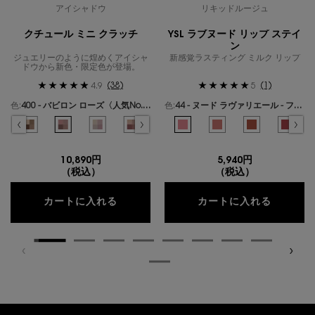
アイシャドウ
リキッドルージュ
クチュール ミニ クラッチ
YSL ラブヌード リップ ステイ
ン
ジュエリーのように煌めくアイシャ
新感覚ラスティング ミルク リップ
ドウから新色・限定色が登場。
(38)
(1)
4.9
5
色:
400 - バビロン ローズ〈人気No.1〉
色:
44 - ヌード ラヴァリエール - フレンチモードなミルキーピンク -
色を選択してください
{1} の場合
色を選択してください
{1} の場合
ールズ のカラー クチュール ミニ クラッチ、1/19
ギリーズ ドリーム のカラー クチュール ミニ クラッチ、2/19
選択済み
300 - カスバ スパイシーズ のカラー クチュール ミニ クラッチ、3/19
選択済み
310 - エキゾチック ミラージュ のカラー クチュール ミニ クラッチ、4/19
選択済み
400 - バビロン ローズ〈人気No.1〉 のカラー クチュール ミニ クラ
選択済み
410 - フォービドゥン ウィスパー のカラー クチュール ミ
選択済み
500 - メディナ グロウ のカラー クチュール ミニ
選択済み
600 - スポンティーニ リリー のカラー
選択済み
44 - ヌード ラヴァリエール - 
選択済み
700 - オーバー ノアール の
選択済み
1 - アンドレスド ピンク
選択済み
710 - オーバー ブ
選択済み
610 - ヌード
選択済み
720 - 
選択済
530 
選
7
10,890円
5,940円
（税込）
（税込）
クチュール ミニ クラッチ
YSL 
カートに入れる
カートに入れる