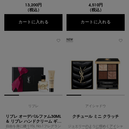
13,200円
4,510円
（税込）
（税込）
ル ヴェスティエール デ パルファム リ
アイブロ
カートに入れる
カートに入れる
NEW
リブレ
アイシャドウ
リブレ オーデパルファム30ML
クチュール ミニ クラッチ
＆ リブレ ハンドクリーム ギフ
自由を身に纏うYSL No.1フレグラン
トセット
ジュエリーのように煌めくアイシャ