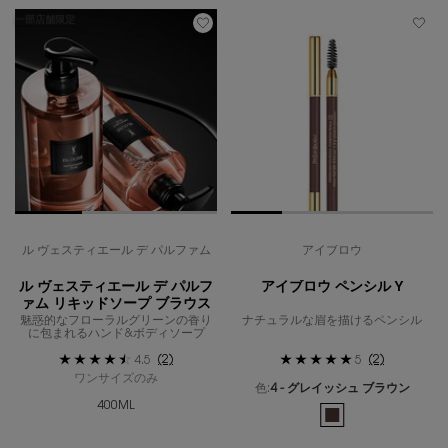
一部店舗限定
ル ヴェスティエール デ パルファム
アイブロウ
ル ヴェスティエール デ パルフ
アイブロウ ペンシル Y
ァム リキッドソープ ブラウス
魅惑的なフローラルグリーンの香り
ナチュラルな眉を描けるペンシル
に包まれるハンド&ボディソープ
(2)
(2)
4.5
5
ワンサイズのみ
色:
4 - グレイッシュ ブラウン
400ML
利用可能な1色
選択済み
4 - グレイッシュ ブ