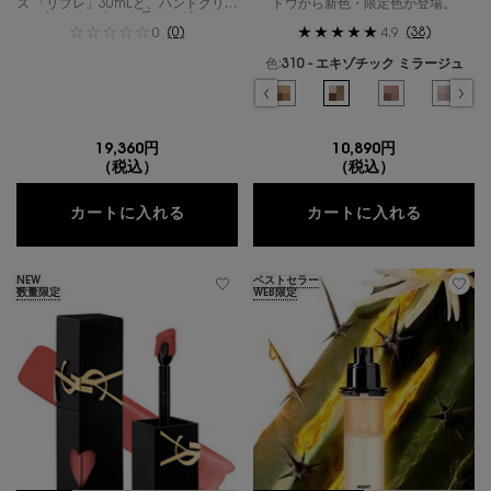
ス 「リブレ」30mLと、ハンドクリー
ドウから新色・限定色が登場。
ムがセットになった香りのギフト。
(0)
(38)
0
4.9
色:
310 - エキゾチック ミラージュ
色を選択してください
{1} の場合
選択済み
100 - ストラ ドールズ のカラー クチュール ミニ クラ
選択済み
200 - ギリーズ ドリーム のカラー クチュー
選択済み
300 - カスバ スパイシーズ のカラ
選択済み
310 - エキゾチック ミ
選択済み
400 - バビロ
選択済
410 
19,360円
10,890円
（税込）
（税込）
リブレ オーデパルファム30ML ＆ リブ
クチュー
カートに入れる
カートに入れる
NEW
ベストセラー
数量限定
WEB限定