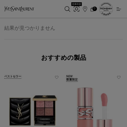
画像検索
0
店
カ
0 カート内の製品
ー
舗
メインコンテンツ
ト
検
索
結果が見つかりません
おすすめの製品
ベストセラー
NEW
数量限定