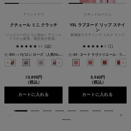
アイシャドウ
リキッドルージュ
クチュール ミニ クラッチ
YSL ラブヌード リップ ステイ
ン
ジュエリーのように煌めくアイシャ
新感覚ラスティング ミルク リップ
ドウから新色・限定色が登場。
(38)
(1)
4.9
5
色:
400 - バビロン ローズ〈人気No.1〉
色:
44 - ヌード ラヴァリエール - フレンチモードなミルキーピンク -
色を選択してください
{1} の場合
色を選択してください
{1} の場合
ールズ のカラー クチュール ミニ クラッチ、1/19
ギリーズ ドリーム のカラー クチュール ミニ クラッチ、2/19
選択済み
300 - カスバ スパイシーズ のカラー クチュール ミニ クラッチ、3/19
選択済み
310 - エキゾチック ミラージュ のカラー クチュール ミニ クラッチ、4/19
選択済み
400 - バビロン ローズ〈人気No.1〉 のカラー クチュール ミニ クラ
選択済み
410 - フォービドゥン ウィスパー のカラー クチュール ミ
選択済み
500 - メディナ グロウ のカラー クチュール ミニ
選択済み
600 - スポンティーニ リリー のカラー
選択済み
44 - ヌード ラヴァリエール - 
選択済み
700 - オーバー ノアール の
選択済み
1 - アンドレスド ピンク
選択済み
710 - オーバー ブ
選択済み
610 - ヌード
選択済み
720 - 
選択済
530 
選
7
10,890円
5,940円
（税込）
（税込）
クチュール ミニ クラッチ
YSL 
カートに入れる
カートに入れる