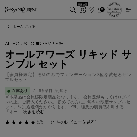
画像検索
0
店
カ
0 カート内の製品
ー
舗
メインコンテンツ
ト
検
ホーム に戻る
索
ALL HOURS LIQUID SAMPLE SET
オールアワーズ リキッド サ
ンプル セット
【会員様限定】送料のみでファンデーション2種を試せるサン
プルセット
在庫あり
2～5営業日でお届け
※本製品は会員様限定製品となります。 会員登録もしくはログイ
ンの上、ご購入ください。 初めての方に。無料の限定サンプルセ
ット。※別途送料がかかります。 YSL、理想の肌質感を叶える
「オー ...
続きを読む
5/5
（4 件のレビューを見る）