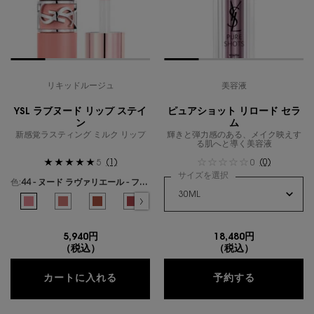
リキッドルージュ
美容液
YSL ラブヌード リップ ステイ
ピュアショット リロード セラ
ン
ム
新感覚ラスティング ミルク リップ
輝きと弾力感のある、メイク映えす
る肌へと導く美容液
(1)
(0)
5
0
サイズを選択
色:
44 - ヌード ラヴァリエール - フレンチモードなミルキーピンク -
色を選択してください
{1} の場合
選択済み
44 - ヌード ラヴァリエール - フレンチモードなミルキーピンク - のカラー Y
選択済み
1 - アンドレスド ピンク - センシュアルなピンクヌード - のカラー 
選択済み
610 - ヌード チャンピオン - エッセンシャルなヌードブラウ
選択済み
530 - チーキー チェリー - フレッシュなチェリー
選択済み
7 - イリシット ヌード - シックなローズ
5,940円
18,480円
（税込）
（税込）
YSL ラブヌード リップ ステイン
ピュアショッ
カートに入れる
予約する