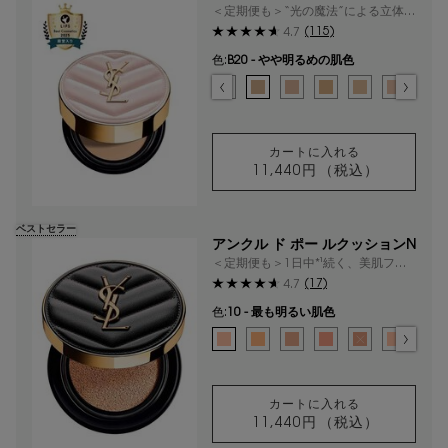
ト
＜定期便も＞“光の魔法”による立体水
光肌*¹
(115)
4.7
色:
B20 - やや明るめの肌色
色を選択してください
{1} の場合
選択済み
B10 - 最も明るい肌色 のカラー ラディアント タ
選択済み
BR10 - ピンクよりの明るい肌色 のカラー
選択済み
B20 - やや明るめの肌色 のカラー 
選択済み
BR20 - ピンクよりのやや明
選択済み
B25 - 黄みよりのやや
選択済み
B10 - 最も明る
選択済み
BR10 -
選択
B2
カートに入れる
11,440円
（税込）
ラディアント タッ
ベストセラー
アンクル ド ポー ルクッションN
＜定期便も＞1日中*¹続く、美肌フィ
ルター級のルミナスマット肌
(17)
4.7
色:
10 - 最も明るい肌色
色を選択してください
{1} の場合
選択済み
10 - 最も明るい肌色 のカラー アンクル ド
選択済み
20 - やや明るい肌色 のカラー アンク
選択済み
25 - 黄みよりのやや明るい肌
選択済み
30 - 健康的な肌色 の
選択済み
商品バリエーション
選択済み
10 - 最
選択
15
カートに入れる
11,440円
（税込）
アンクル ド ポー 