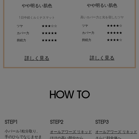
やや明るい肌色
やや明るい肌色
高いカバー力と光を宿したツヤ
1日中続くルミナスマット
ツヤ
★★★★☆
ツヤ
★★★☆☆
カバー力
★★★★★
カバー力
★★★★★
持続力
★★★★☆
持続力
★★★★★
詳しく見る
詳しく見る
HOW TO
STEP1
STEP2
STEP3
小パール1粒分取り、
オールアワーズ リキッド
オールアワーズ リキッド
手のひらでなじませま
ほほの高い部分から
さらに顔全体へ