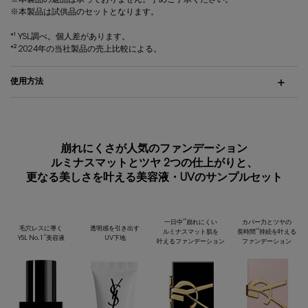
※本製品は試供品のセットとなります。
*¹ YSL調べ。個人差があります。
*² 2024年の当社製品の売上比較による。
使用方法
崩れにくさが人気のファンデーション
ルミナスマットとツヤ 2つの仕上がりと、
更なる美しさを叶える美容液・UVのサンプルセット
*²
一日中
崩れにくい
カバー力とツヤの
毛穴レスに導く
透明感を引き出す
*²
ルミナスマット肌を
長時間
持続を叶える
*¹
YSL No.1
美容液
UV下地
叶えるファンデーション
ファンデーション