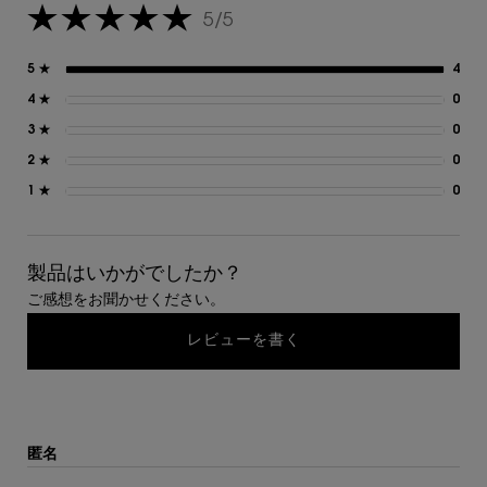
5/5
5星中5。
5 ★
4
4 
4 ★
0
0 
3 ★
0
0 
2 ★
0
0 
1 ★
0
0 
製品はいかがでしたか？
ご感想をお聞かせください。
レビューを書く
匿名