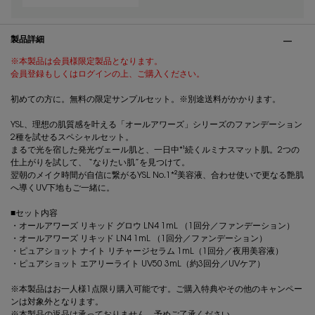
PDP Tabs
製品詳細
※本製品は会員様限定製品となります。
会員登録もしくはログインの上、ご購入ください。
初めての方に。無料の限定サンプルセット。※別途送料がかかります。
YSL、理想の肌質感を叶える「オールアワーズ」シリーズのファンデーション
2種を試せるスペシャルセット。
まるで光を宿した発光ヴェール肌と、一日中*¹続くルミナスマット肌。2つの
仕上がりを試して、 “なりたい肌”を見つけて。
翌朝のメイク時間が自信に繋がるYSL No.1*²美容液、合わせ使いで更なる艶肌
へ導くUV下地もご一緒に。
■セット内容
・オールアワーズ リキッド グロウ LN4 1mL​ （1回分／ファンデーション）
・オールアワーズ リキッド LN4 1mL ​（1回分／ファンデーション）
・ピュアショット ナイト リチャージセラム 1mL​（1回分／夜用美容液）
・ピュアショット エアリーライト UV50 3mL​（約3回分／UVケア）
※本製品はお一人様1点限り購入可能です。ご購入特典やその他のキャンペー
ンは対象外となります。
※本製品の返品は承っておりません。予めご了承ください。