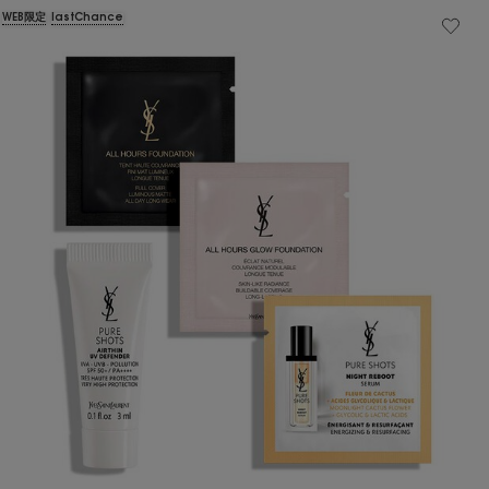
WEB限定
lastChance