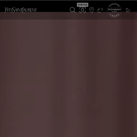
メインコンテンツ
をすべて表示
画像検索
イヴ・サ
0
店
カ
0 カート内の製品
ー
舗
ト
検
索